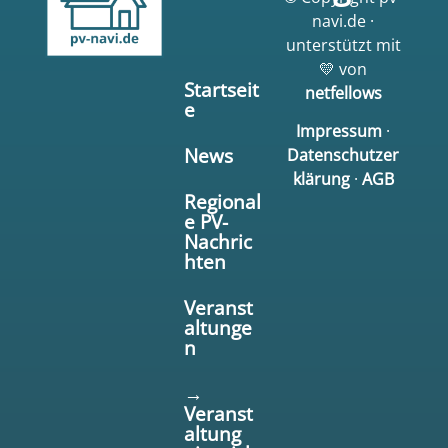
navi.de ·
unterstützt mit
💛 von
Startseit
netfellows
e
Impressum
·
News
Datenschutzer
klärung
·
AGB
Regional
e PV-
Nachric
hten
Veranst
altunge
n
→
Veranst
altung