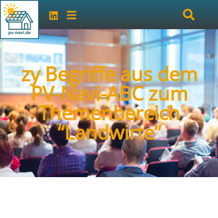
zy Begriffe aus dem
PV-Navi-ABC zum
Themenbereich
“Landwirte”