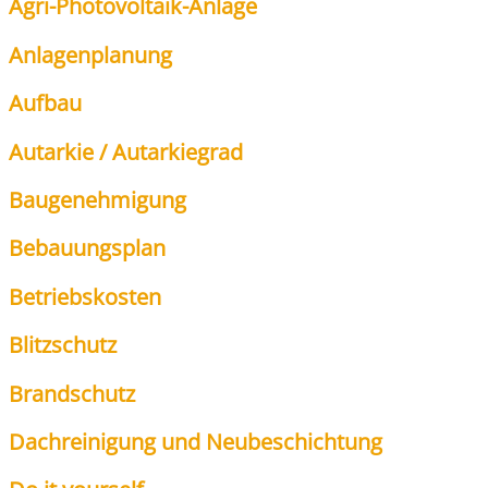
Agri-Pho­to­vol­ta­ik-Anla­ge
Anla­gen­pla­nung
Auf­bau
Aut­ar­kie / Aut­ar­kie­grad
Bau­ge­neh­mi­gung
Bebau­ungs­plan
Betriebs­kos­ten
Blitz­schutz
Brand­schutz
Dach­rei­ni­gung und Neu­be­schich­tung