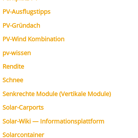
PV-Aus­flugs­tipps
PV-Gründach
PV-Wind Kom­bi­na­ti­on
pv-wis­sen
Ren­di­te
Schnee
Senk­rech­te Modu­le (Ver­ti­ka­le Modu­le)
Solar-Car­ports
Solar-Wiki — Infor­ma­ti­ons­platt­form
Sol­ar­con­tai­ner