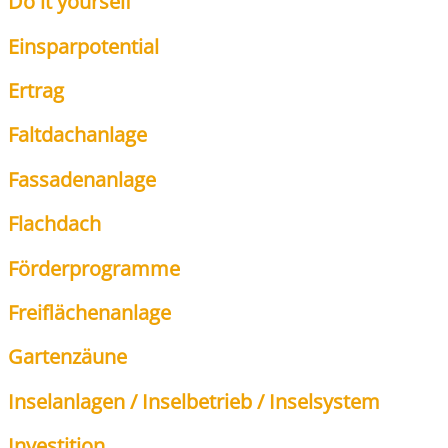
Do it yours­elf
Ein­spar­po­ten­ti­al
Ertrag
Falt­dach­an­la­ge
Fas­sa­den­an­la­ge
Flach­dach
För­der­pro­gram­me
Frei­flä­chen­an­la­ge
Gar­ten­zäu­ne
Insel­an­la­gen / Insel­be­trieb / Insel­sys­tem
Inves­ti­ti­on