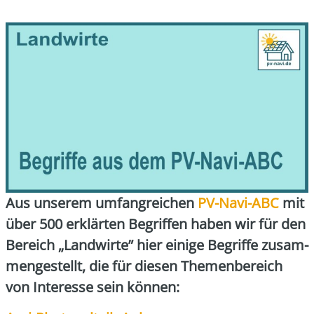
Aus unse­rem umfang­rei­chen
PV-Navi-ABC
mit
über 500 erklär­ten Begrif­fen haben wir für den
Bereich „Land­wir­te” hier eini­ge Begrif­fe zusam­
men­ge­stellt, die für die­sen The­men­be­reich
von Inter­es­se sein kön­nen: