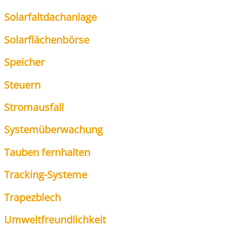
Solar­falt­dach­an­la­ge
Solar­flä­chen­bör­se
Spei­cher
Steu­ern
Strom­aus­fall
Sys­tem­über­wa­chung
Tau­ben fern­hal­ten
Track­ing-Sys­te­me
Tra­pez­blech
Umwelt­freund­lich­keit