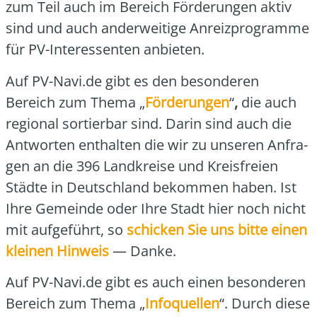
zum Teil auch im Bereich För­de­run­gen aktiv
sind und auch ander­wei­ti­ge Anreiz­pro­gram­me
für PV-Inter­es­sen­ten anbie­ten.
Auf PV-Navi.de gibt es den beson­de­ren
Bereich zum The­ma „
För­de­run­gen
“
,
die auch
regio­nal sor­tier­bar sind. Dar­in sind auch die
Ant­wor­ten ent­hal­ten die wir zu unse­ren Anfra­
gen an die 396 Land­krei­se und Kreis­frei­en
Städ­te in Deutsch­land bekom­men haben. Ist
Ihre Gemein­de oder Ihre Stadt hier noch nicht
mit auf­ge­führt, so
schi­cken Sie uns bit­te einen
klei­nen Hin­weis
— Dan­ke.
Auf PV-Navi.de gibt es auch einen beson­de­ren
Bereich zum The­ma „
Info­quel­len
“. Durch die­se