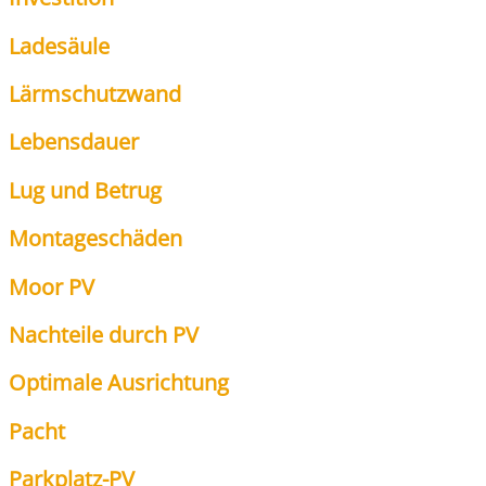
Lade­säu­le
Lärm­schutz­wand
Lebens­dau­er
Lug und Betrug
Mon­ta­ge­schä­den
Moor PV
Nach­tei­le durch PV
Opti­ma­le Aus­rich­tung
Pacht
Park­platz-PV