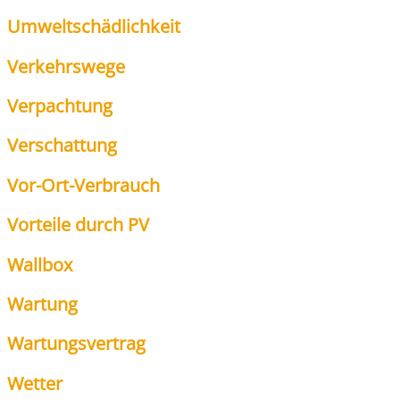
Umwelt­schäd­lich­keit
Ver­kehrs­we­ge
Ver­pach­tung
Ver­schat­tung
Vor-Ort-Ver­brauch
Vor­tei­le durch PV
Wall­box
War­tung
War­tungs­ver­trag
Wet­ter