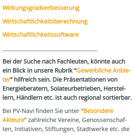
Wir­kungs­grad­ver­bes­se­rung
Wirt­schaft­lich­keits­be­rech­nung
Wirt­schaft­lich­keits­soft­ware
___________________________________
Bei der Suche nach Fach­leu­ten, könn­te auch
ein Blick in unse­re Rubrik “
Gewerb­li­che Anbie­
ter
” hilf­reich sein. Die Prä­sen­ta­tio­nen von
Ener­gie­be­ra­tern, Sola­teur­be­trie­ben, Her­stel­
lern, Händ­lern etc. ist auch regio­nal sor­tier­bar.
Bei PV-Navi fin­den Sie unter “
Beson­de­re
Akteur
e
” zahl­rei­che Ver­ei­ne, Genos­sen­schaf­
ten, Initia­ti­ven, Stif­tun­gen, Stadt­wer­ke etc. die