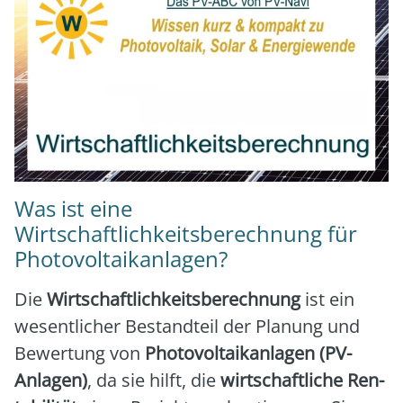
Was ist eine
Wirtschaftlichkeitsberechnung für
Photovoltaikanlagen?
Die
Wirt­schaft­lich­keits­be­rech­nung
ist ein
wesent­li­cher Bestand­teil der Pla­nung und
Bewer­tung von
Pho­to­vol­ta­ik­an­la­gen (PV-
Anla­gen)
, da sie hilft, die
wirt­schaft­li­che Ren­