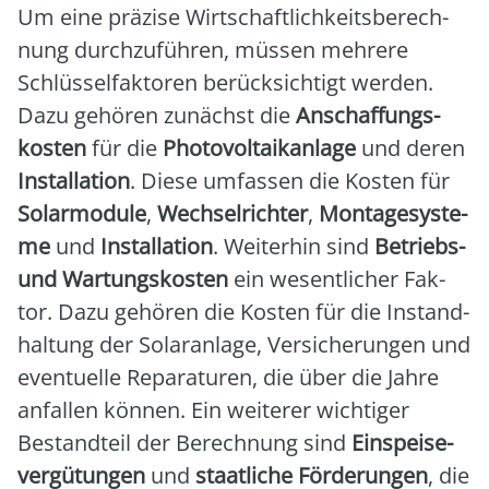
Um eine prä­zi­se Wirt­schaft­lich­keits­be­rech­
nung durch­zu­füh­ren, müs­sen meh­re­re
Schlüs­sel­fak­to­ren berück­sich­tigt wer­den.
Dazu gehö­ren zunächst die
Anschaf­fungs­
kos­ten
für die
Pho­to­vol­ta­ik­an­la­ge
und deren
Instal­la­ti­on
. Die­se umfas­sen die Kos­ten für
Solar­mo­du­le
,
Wech­sel­rich­ter
,
Mon­ta­ge­sys­te­
me
und
Instal­la­ti­on
. Wei­ter­hin sind
Betriebs-
und War­tungs­kos­ten
ein wesent­li­cher Fak­
tor. Dazu gehö­ren die Kos­ten für die Instand­
hal­tung der Solar­an­la­ge, Ver­si­che­run­gen und
even­tu­el­le Repa­ra­tu­ren, die über die Jah­re
anfal­len kön­nen. Ein wei­te­rer wich­ti­ger
Bestand­teil der Berech­nung sind
Ein­spei­se­
ver­gü­tun­gen
und
staat­li­che För­de­run­gen
, die