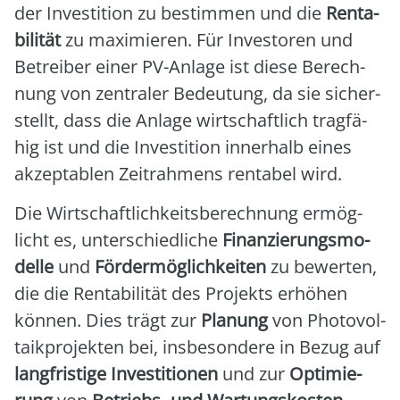
der Inves­ti­ti­on zu bestim­men und die
Ren­ta­
bi­li­tät
zu maxi­mie­ren. Für Inves­to­ren und
Betrei­ber einer PV-Anla­ge ist die­se Berech­
nung von zen­tra­ler Bedeu­tung, da sie sicher­
stellt, dass die Anla­ge wirt­schaft­lich trag­fä­
hig ist und die Inves­ti­ti­on inner­halb eines
akzep­ta­blen Zeit­rah­mens ren­ta­bel wird.
Die Wirt­schaft­lich­keits­be­rech­nung ermög­
licht es, unter­schied­li­che
Finan­zie­rungs­mo­
del­le
und
För­der­mög­lich­kei­ten
zu bewer­ten,
die die Ren­ta­bi­li­tät des Pro­jekts erhö­hen
kön­nen. Dies trägt zur
Pla­nung
von Pho­to­vol­
ta­ik­pro­jek­ten bei, ins­be­son­de­re in Bezug auf
lang­fris­ti­ge Inves­ti­tio­nen
und zur
Opti­mie­