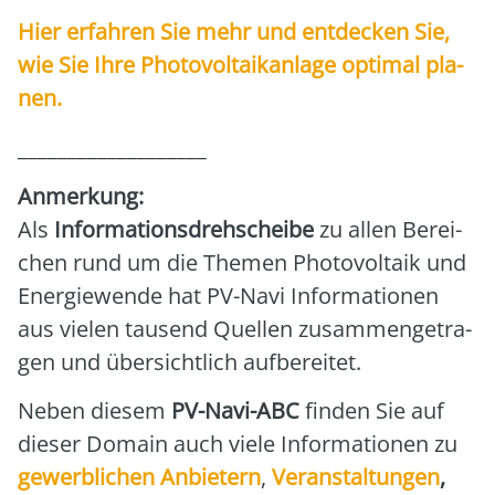
Hier erfah­ren Sie mehr und ent­de­cken Sie,
wie Sie Ihre Pho­to­vol­ta­ik­an­la­ge opti­mal pla­
nen.
___________________
Anmer­kung:
Als
Infor­ma­ti­ons­dreh­schei­be
zu allen Berei­
chen rund um die The­men Pho­to­vol­ta­ik und
Ener­gie­wen­de hat PV-Navi Infor­ma­tio­nen
aus vie­len tau­send Quel­len zusam­men­ge­tra­
gen und über­sicht­lich auf­be­rei­tet.
Neben die­sem
PV-Navi-ABC
fin­den Sie auf
die­ser Domain auch vie­le Infor­ma­tio­nen zu
gewerb­li­chen Anbie­tern
,
Ver­an­stal­tun­gen
,