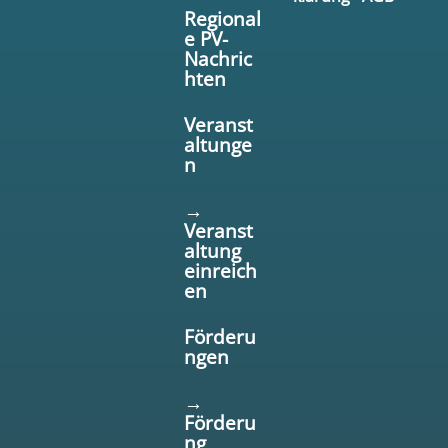
Regional
e PV-
Nachric
hten
Veranst
altunge
n
→
Veranst
altung
einreich
en
Förderu
ngen
→
Förderu
ng