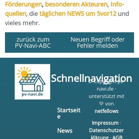
För­de­run­gen
,
beson­de­ren Akteu­ren
,
Info­
quel­len
, die
täg­li­chen NEWS um 5vor12
und
vie­les mehr.
zurück zum
Neuen Begriff oder
PV-Navi-ABC
Fehler melden
Schnellnavigation
© Copyright pv-
navi.de ·
unterstützt mit
💛 von
Startseit
netfellows
e
Impressum
·
News
Datenschutzer
klärung
·
AGB