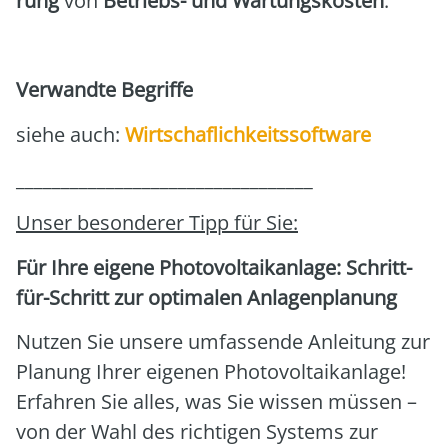
rung
von
Betriebs- und War­tungs­kos­ten
.
Ver­wand­te Begrif­fe
sie­he auch:
Wirt­schaf­lich­keits­soft­ware
_________________________________
Unser beson­de­rer Tipp für Sie:
Für Ihre eige­ne Pho­to­vol­ta­ik­an­la­ge: Schritt-
für-Schritt zur opti­ma­len Anla­gen­pla­nung
Nut­zen Sie unse­re umfas­sen­de Anlei­tung zur
Pla­nung Ihrer eige­nen Pho­to­vol­ta­ik­an­la­ge!
Erfah­ren Sie alles, was Sie wis­sen müs­sen –
von der Wahl des rich­ti­gen Sys­tems zur