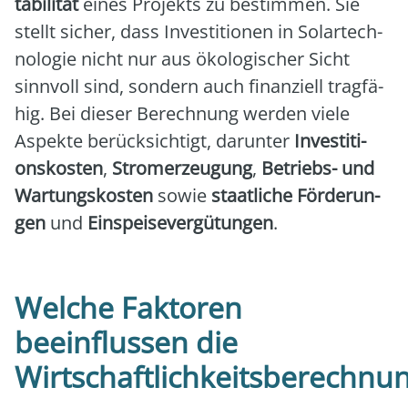
ta­bi­li­tät
eines Pro­jekts zu bestim­men. Sie
stellt sicher, dass Inves­ti­tio­nen in Solar­tech­
no­lo­gie nicht nur aus öko­lo­gi­scher Sicht
sinn­voll sind, son­dern auch finan­zi­ell trag­fä­
hig. Bei die­ser Berech­nung wer­den vie­le
Aspek­te berück­sich­tigt, dar­un­ter
Inves­ti­ti­
ons­kos­ten
,
Strom­erzeu­gung
,
Betriebs- und
War­tungs­kos­ten
sowie
staat­li­che För­de­run­
gen
und
Ein­spei­se­ver­gü­tun­gen
.
Welche Faktoren
beeinflussen die
Wirtschaftlichkeitsberechnu