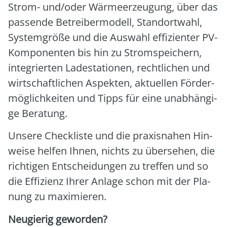
Strom- und/oder Wär­me­er­zeu­gung, über das
pas­sen­de Betrei­ber­mo­dell, Stand­ort­wahl,
Sys­tem­grö­ße und die Aus­wahl effi­zi­en­ter PV-
Kom­po­nen­ten bis hin zu Strom­spei­chern,
inte­grier­ten Lade­sta­tio­nen, recht­li­chen und
wirt­schaft­li­chen Aspek­ten, aktu­el­len För­der­
mög­lich­kei­ten und Tipps für eine unab­hän­gi­
ge Bera­tung.
Unse­re Check­lis­te und die pra­xis­na­hen Hin­
wei­se hel­fen Ihnen, nichts zu über­se­hen, die
rich­ti­gen Ent­schei­dun­gen zu tref­fen und so
die Effi­zi­enz Ihrer Anla­ge schon mit der Pla­
nung zu maxi­mie­ren.
Neu­gie­rig gewor­den?