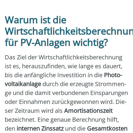
Warum ist die
Wirtschaftlichkeitsberechnu
für PV-Anlagen wichtig?
Das Ziel der Wirt­schaft­lich­keits­be­rech­nung
ist es, her­aus­zu­fin­den, wie lan­ge es dau­ert,
bis die anfäng­li­che Inves­ti­ti­on in die
Pho­to­
vol­ta­ik­an­la­ge
durch die erzeug­te Strom­men­
ge und die damit ver­bun­de­nen Ein­spa­run­gen
oder Ein­nah­men zurück­ge­won­nen wird. Die­
ser Zeit­raum wird als
Amor­ti­sa­ti­ons­zeit
bezeich­net. Eine genaue Berech­nung hilft,
den
inter­nen Zins­satz
und die
Gesamt­kos­ten