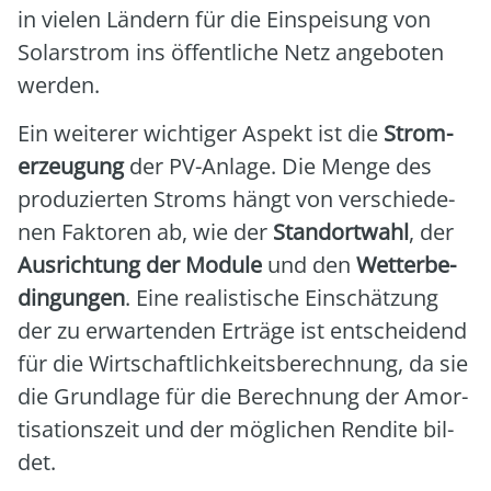
in vie­len Län­dern für die Ein­spei­sung von
Solar­strom ins öffent­li­che Netz ange­bo­ten
wer­den.
Ein wei­te­rer wich­ti­ger Aspekt ist die
Strom­
erzeu­gung
der PV-Anla­ge. Die Men­ge des
pro­du­zier­ten Stroms hängt von ver­schie­de­
nen Fak­to­ren ab, wie der
Stand­ort­wahl
, der
Aus­rich­tung der Modu­le
und den
Wet­ter­be­
din­gun­gen
. Eine rea­lis­ti­sche Ein­schät­zung
der zu erwar­ten­den Erträ­ge ist ent­schei­dend
für die Wirt­schaft­lich­keits­be­rech­nung, da sie
die Grund­la­ge für die Berech­nung der Amor­
ti­sa­ti­ons­zeit und der mög­li­chen Ren­di­te bil­
det.