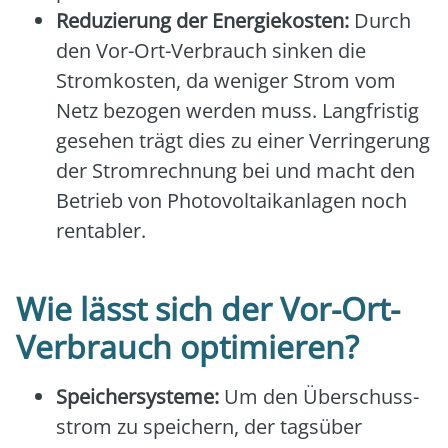
Redu­zie­rung der Ener­gie­kos­ten:
Durch
den Vor-Ort-Ver­brauch sin­ken die
Strom­kos­ten, da weni­ger Strom vom
Netz bezo­gen wer­den muss. Lang­fris­tig
gese­hen trägt dies zu einer Ver­rin­ge­rung
der Strom­rech­nung bei und macht den
Betrieb von Pho­to­vol­ta­ik­an­la­gen noch
ren­ta­bler.
Wie lässt sich der Vor-Ort-
Verbrauch optimieren?
Spei­cher­sys­te­me:
Um den Über­schuss­
strom zu spei­chern, der tags­über