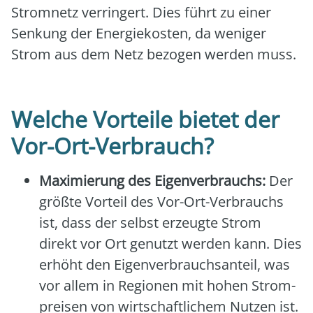
Strom­netz ver­rin­gert. Dies führt zu einer
Sen­kung der Ener­gie­kos­ten, da weni­ger
Strom aus dem Netz bezo­gen wer­den muss.
Welche Vorteile bietet der
Vor-Ort-Verbrauch?
Maxi­mie­rung des Eigen­ver­brauchs:
Der
größ­te Vor­teil des Vor-Ort-Ver­brauchs
ist, dass der selbst erzeug­te Strom
direkt vor Ort genutzt wer­den kann. Dies
erhöht den Eigen­ver­brauchs­an­teil, was
vor allem in Regio­nen mit hohen Strom­
prei­sen von wirt­schaft­li­chem Nut­zen ist.