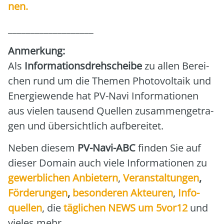
nen.
___________________
Anmer­kung:
Als
Infor­ma­ti­ons­dreh­schei­be
zu allen Berei­
chen rund um die The­men Pho­to­vol­ta­ik und
Ener­gie­wen­de hat PV-Navi Infor­ma­tio­nen
aus vie­len tau­send Quel­len zusam­men­ge­tra­
gen und über­sicht­lich auf­be­rei­tet.
Neben die­sem
PV-Navi-ABC
fin­den Sie auf
die­ser Domain auch vie­le Infor­ma­tio­nen zu
gewerb­li­chen Anbie­tern
,
Ver­an­stal­tun­gen
,
För­de­run­gen
,
beson­de­ren Akteu­ren
,
Info­
quel­len
, die
täg­li­chen NEWS um 5vor12
und
vie­les mehr.