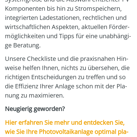
Kom­po­nen­ten bis hin zu Strom­spei­chern,
inte­grier­ten Lade­sta­tio­nen, recht­li­chen und
wirt­schaft­li­chen Aspek­ten, aktu­el­len För­der­
mög­lich­kei­ten und Tipps für eine unab­hän­gi­
ge Bera­tung.
Unse­re Check­lis­te und die pra­xis­na­hen Hin­
wei­se hel­fen Ihnen, nichts zu über­se­hen, die
rich­ti­gen Ent­schei­dun­gen zu tref­fen und so
die Effi­zi­enz Ihrer Anla­ge schon mit der Pla­
nung zu maxi­mie­ren.
Neu­gie­rig gewor­den?
Hier erfah­ren Sie mehr und ent­de­cken Sie,
wie Sie Ihre Pho­to­vol­ta­ik­an­la­ge opti­mal pla­