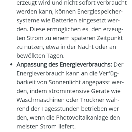
erzeugt wird und nicht sofort ver­braucht
wer­den kann, kön­nen Ener­gie­spei­cher­
sys­te­me wie Bat­te­rien ein­ge­setzt wer­
den. Die­se ermög­li­chen es, den erzeug­
ten Strom zu einem spä­te­ren Zeit­punkt
zu nut­zen, etwa in der Nacht oder an
bewölk­ten Tagen.
Anpas­sung des Ener­gie­ver­brauchs:
Der
Ener­gie­ver­brauch kann an die Ver­füg­
bar­keit von Son­nen­licht ange­passt wer­
den, indem strom­in­ten­si­ve Gerä­te wie
Wasch­ma­schi­nen oder Trock­ner wäh­
rend der Tages­stun­den betrie­ben wer­
den, wenn die Pho­to­vol­ta­ik­an­la­ge den
meis­ten Strom lie­fert.