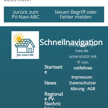
zurück zum
Neuen Begriff oder
PV-Navi-ABC
Fehler melden
Schnellnavigation
© Copyright pv-
navi.de ·
unterstützt mit
💛 von
Startseit
netfellows
e
Impressum
·
News
Datenschutzer
klärung
·
AGB
Regional
e PV-
Nachric