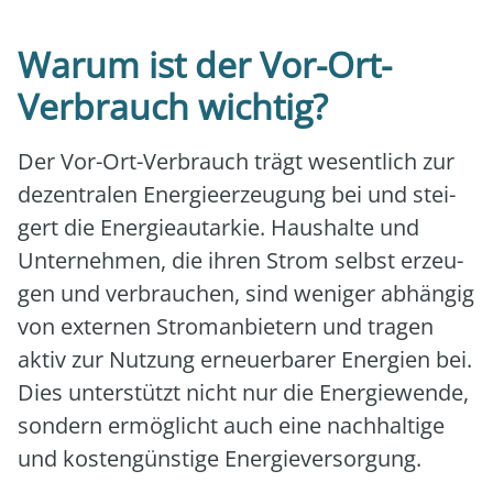
Warum ist der Vor-Ort-
Verbrauch wichtig?
Der Vor-Ort-Ver­brauch trägt wesent­lich zur
dezen­tra­len Ener­gie­er­zeu­gung bei und stei­
gert die Ener­gie­aut­ar­kie. Haus­hal­te und
Unter­neh­men, die ihren Strom selbst erzeu­
gen und ver­brau­chen, sind weni­ger abhän­gig
von exter­nen Strom­an­bie­tern und tra­gen
aktiv zur Nut­zung erneu­er­ba­rer Ener­gien bei.
Dies unter­stützt nicht nur die Ener­gie­wen­de,
son­dern ermög­licht auch eine nach­hal­ti­ge
und kos­ten­güns­ti­ge Ener­gie­ver­sor­gung.