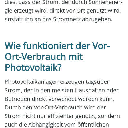
dies, dass der Strom, der durch Son­nen­en­er­
gie erzeugt wird, direkt vor Ort genutzt wird,
anstatt ihn an das Strom­netz abzu­ge­ben.
Wie funktioniert der Vor-
Ort-Verbrauch mit
Photovoltaik?
Pho­to­vol­ta­ik­an­la­gen erzeu­gen tags­über
Strom, der in den meis­ten Haus­hal­ten oder
Betrie­ben direkt ver­wen­det wer­den kann.
Durch den Vor-Ort-Ver­brauch wird der
Strom nicht nur effi­zi­en­ter genutzt, son­dern
auch die Abhän­gig­keit vom öffent­li­chen