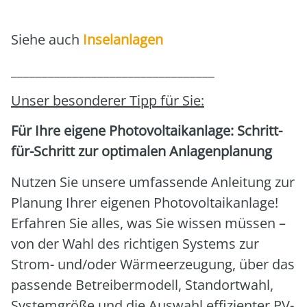
Sie­he auch
Insel­an­la­gen
_________________________________
Unser beson­de­rer Tipp für Sie:
Für Ihre eige­ne Pho­to­vol­ta­ik­an­la­ge: Schritt-
für-Schritt zur opti­ma­len Anla­gen­pla­nung
Nut­zen Sie unse­re umfas­sen­de Anlei­tung zur
Pla­nung Ihrer eige­nen Pho­to­vol­ta­ik­an­la­ge!
Erfah­ren Sie alles, was Sie wis­sen müs­sen –
von der Wahl des rich­ti­gen Sys­tems zur
Strom- und/oder Wär­me­er­zeu­gung, über das
pas­sen­de Betrei­ber­mo­dell, Stand­ort­wahl,
Sys­tem­grö­ße und die Aus­wahl effi­zi­en­ter PV-