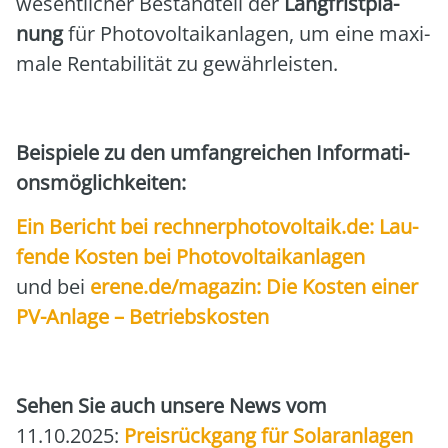
wesent­li­cher Bestand­teil der
Lang­frist­pla­
nung
für Pho­to­vol­ta­ik­an­la­gen, um eine maxi­
ma­le Ren­ta­bi­li­tät zu gewähr­leis­ten.
Bei­spie­le zu den umfang­rei­chen Infor­ma­ti­
ons­mög­lich­kei­ten:
Ein Bericht bei rechnerphotovoltaik.de: Lau­
fen­de Kos­ten bei Pho­to­vol­ta­ik­an­la­gen
und bei
erene.de/magazin: Die Kos­ten einer
PV-Anla­ge – Betriebs­kos­ten
Sehen Sie auch unse­re News vom
11.10.2025:
Preis­rück­gang für Solar­an­la­gen