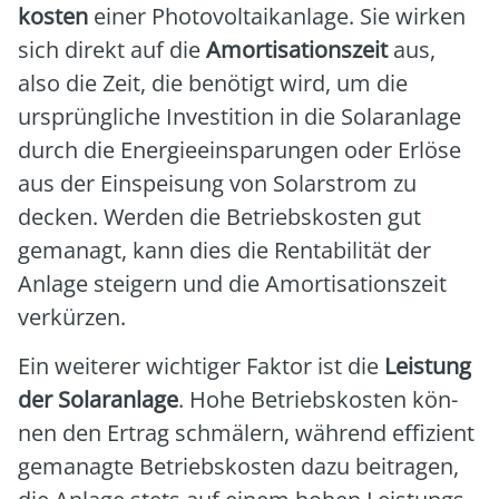
kos­ten
einer Pho­to­vol­ta­ik­an­la­ge. Sie wir­ken
sich direkt auf die
Amor­ti­sa­ti­ons­zeit
aus,
also die Zeit, die benö­tigt wird, um die
ursprüng­li­che Inves­ti­ti­on in die Solar­an­la­ge
durch die Ener­gie­ein­spa­run­gen oder Erlö­se
aus der Ein­spei­sung von Solar­strom zu
decken. Wer­den die Betriebs­kos­ten gut
gema­nagt, kann dies die Ren­ta­bi­li­tät der
Anla­ge stei­gern und die Amor­ti­sa­ti­ons­zeit
ver­kür­zen.
Ein wei­te­rer wich­ti­ger Fak­tor ist die
Leis­tung
der Solar­an­la­ge
. Hohe Betriebs­kos­ten kön­
nen den Ertrag schmä­lern, wäh­rend effi­zi­ent
gema­nag­te Betriebs­kos­ten dazu bei­tra­gen,