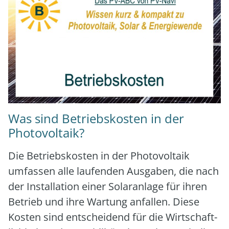
Was sind Betriebskosten in der
Photovoltaik?
Die Betriebs­kos­ten in der Pho­to­vol­ta­ik
umfas­sen alle lau­fen­den Aus­ga­ben, die nach
der Instal­la­ti­on einer Solar­an­la­ge für ihren
Betrieb und ihre War­tung anfal­len. Die­se
Kos­ten sind ent­schei­dend für die Wirt­schaft­