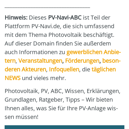
_________________________________
Hin­weis:
Die­ses
PV-Navi-ABC
ist Teil der
Platt­form PV-Navi.de, die sich umfas­send
mit dem The­ma Pho­to­vol­ta­ik beschäf­tigt.
Auf die­ser Domain fin­den Sie außer­dem
auch Infor­ma­tio­nen zu
gewerb­li­chen Anbie­
tern
,
Ver­an­stal­tun­gen
,
För­de­run­gen
,
beson­
de­ren Akteu­ren
,
Info­quel­len
, die
täg­li­chen
NEWS
und vie­les mehr.
Pho­to­vol­ta­ik, PV, ABC, Wis­sen, Erklä­run­gen,
Grund­la­gen, Rat­ge­ber, Tipps – Wir bie­ten
Ihnen alles, was Sie für Ihre PV-Anla­ge wis­
sen müs­sen!