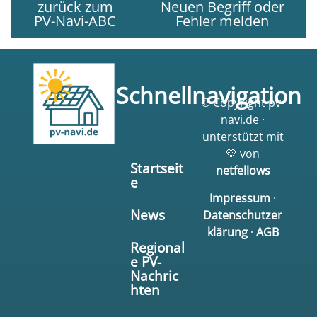
zurück zum
Neuen Begriff oder
PV-Navi-ABC
Fehler melden
Schnellnavigation
© Copyright pv-
navi.de ·
unterstützt mit
💛 von
Startseit
netfellows
e
Impressum
·
News
Datenschutzer
klärung
·
AGB
Regional
e PV-
Nachric
hten