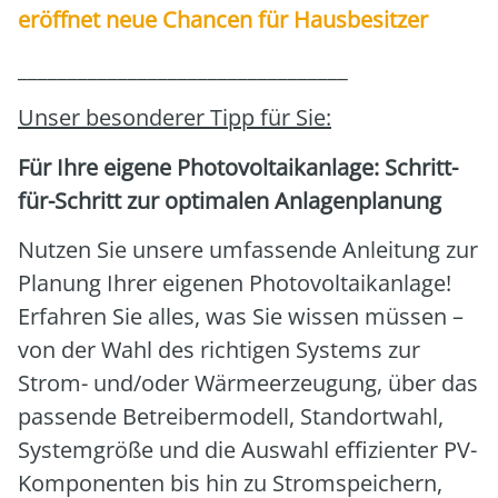
eröff­net neue Chan­cen für Haus­be­sit­zer
_________________________________
Unser beson­de­rer Tipp für Sie:
Für Ihre eige­ne Pho­to­vol­ta­ik­an­la­ge: Schritt-
für-Schritt zur opti­ma­len Anla­gen­pla­nung
Nut­zen Sie unse­re umfas­sen­de Anlei­tung zur
Pla­nung Ihrer eige­nen Pho­to­vol­ta­ik­an­la­ge!
Erfah­ren Sie alles, was Sie wis­sen müs­sen –
von der Wahl des rich­ti­gen Sys­tems zur
Strom- und/oder Wär­me­er­zeu­gung, über das
pas­sen­de Betrei­ber­mo­dell, Stand­ort­wahl,
Sys­tem­grö­ße und die Aus­wahl effi­zi­en­ter PV-
Kom­po­nen­ten bis hin zu Strom­spei­chern,