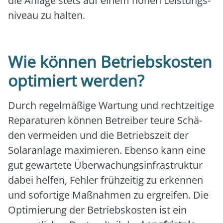
die Anla­ge stets auf einem hohen Leis­tungs­
ni­veau zu hal­ten.
Wie können Betriebskosten
optimiert werden?
Durch regel­mä­ßi­ge War­tung und recht­zei­ti­ge
Repa­ra­tu­ren kön­nen Betrei­ber teu­re Schä­
den ver­mei­den und die Betriebs­zeit der
Solar­an­la­ge maxi­mie­ren. Eben­so kann eine
gut gewar­te­te Über­wa­chungs­in­fra­struk­tur
dabei hel­fen, Feh­ler früh­zei­tig zu erken­nen
und sofor­ti­ge Maß­nah­men zu ergrei­fen. Die
Opti­mie­rung der Betriebs­kos­ten ist ein