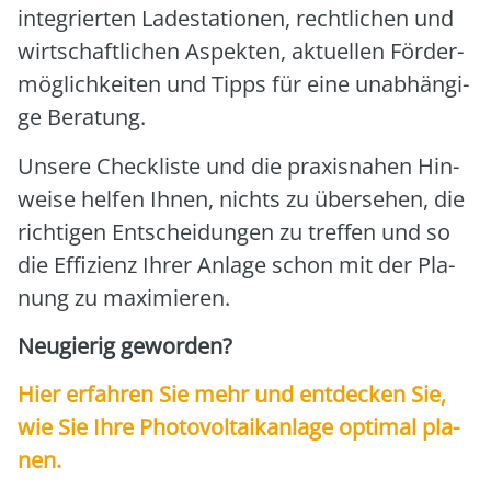
inte­grier­ten Lade­sta­tio­nen, recht­li­chen und
wirt­schaft­li­chen Aspek­ten, aktu­el­len För­der­
mög­lich­kei­ten und Tipps für eine unab­hän­gi­
ge Bera­tung.
Unse­re Check­lis­te und die pra­xis­na­hen Hin­
wei­se hel­fen Ihnen, nichts zu über­se­hen, die
rich­ti­gen Ent­schei­dun­gen zu tref­fen und so
die Effi­zi­enz Ihrer Anla­ge schon mit der Pla­
nung zu maxi­mie­ren.
Neu­gie­rig gewor­den?
Hier erfah­ren Sie mehr und ent­de­cken Sie,
wie Sie Ihre Pho­to­vol­ta­ik­an­la­ge opti­mal pla­
nen.