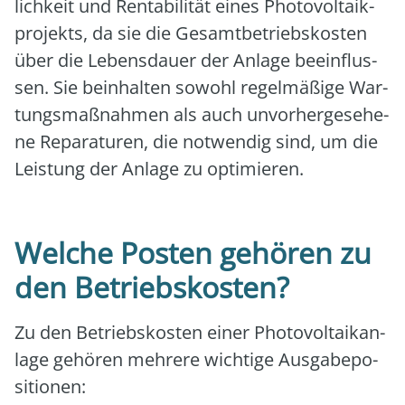
lich­keit und Ren­ta­bi­li­tät eines Pho­to­vol­ta­ik­
pro­jekts, da sie die Gesamt­be­triebs­kos­ten
über die Lebens­dau­er der Anla­ge beein­flus­
sen. Sie beinhal­ten sowohl regel­mä­ßi­ge War­
tungs­maß­nah­men als auch unvor­her­ge­se­he­
ne Repa­ra­tu­ren, die not­wen­dig sind, um die
Leis­tung der Anla­ge zu opti­mie­ren.
Welche Posten gehören zu
den Betriebskosten?
Zu den Betriebs­kos­ten einer Pho­to­vol­ta­ik­an­
la­ge gehö­ren meh­re­re wich­ti­ge Aus­ga­be­po­
si­tio­nen: