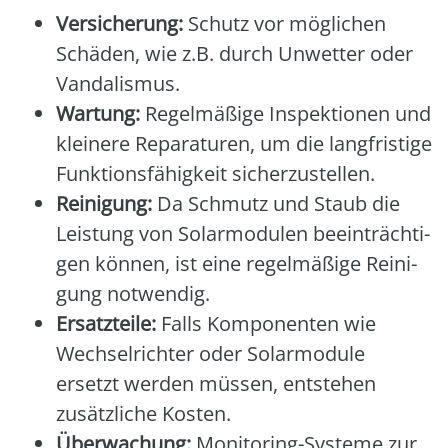
Ver­si­che­rung:
Schutz vor mög­li­chen
Schä­den, wie z.B. durch Unwet­ter oder
Van­da­lis­mus.
War­tung:
Regel­mä­ßi­ge Inspek­tio­nen und
klei­ne­re Repa­ra­tu­ren, um die lang­fris­ti­ge
Funk­ti­ons­fä­hig­keit sicher­zu­stel­len.
Rei­ni­gung:
Da Schmutz und Staub die
Leis­tung von Solar­mo­du­len beein­träch­ti­
gen kön­nen, ist eine regel­mä­ßi­ge Rei­ni­
gung not­wen­dig.
Ersatz­tei­le:
Falls Kom­po­nen­ten wie
Wech­sel­rich­ter oder Solar­mo­du­le
ersetzt wer­den müs­sen, ent­ste­hen
zusätz­li­che Kos­ten.
Über­wa­chung:
Moni­to­ring-Sys­te­me zur