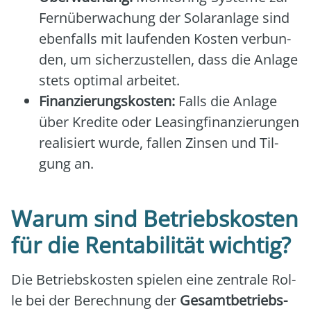
Fern­über­wa­chung der Solar­an­la­ge sind
eben­falls mit lau­fen­den Kos­ten ver­bun­
den, um sicher­zu­stel­len, dass die Anla­ge
stets opti­mal arbei­tet.
Finan­zie­rungs­kos­ten:
Falls die Anla­ge
über Kre­di­te oder Lea­sing­fi­nan­zie­run­gen
rea­li­siert wur­de, fal­len Zin­sen und Til­
gung an.
Warum sind Betriebskosten
für die Rentabilität wichtig?
Die Betriebs­kos­ten spie­len eine zen­tra­le Rol­
le bei der Berech­nung der
Gesamt­be­triebs­