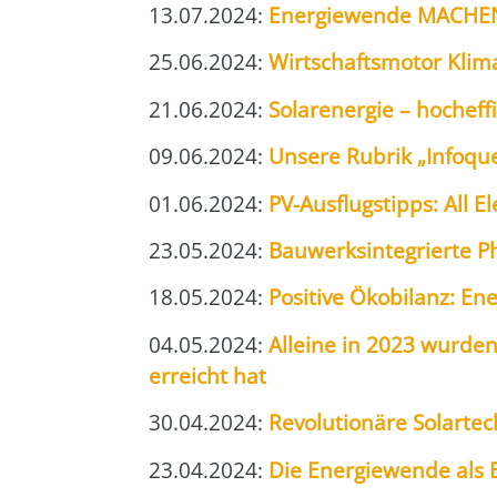
13.07.2024:
Ener­gie­wen­de MACHEN: 
25.06.2024:
Wirt­schafts­mo­tor Kli­m
21.06.2024:
Solar­ener­gie – hoch­ef­fi
09.06.2024:
Unse­re Rubrik „Info­quel
01.06.2024:
PV-Aus­flugs­tipps: All E
23.05.2024:
Bau­werks­in­te­grier­te P
18.05.2024:
Posi­ti­ve Öko­bi­lanz: Ene
04.05.2024:
Allei­ne in 2023 wur­den
erreicht hat
30.04.2024:
Revo­lu­tio­nä­re Solar­te
23.04.2024:
Die Ener­gie­wen­de als B