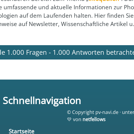
­ne umfas­sen­de und aktu­el­le Infor­ma­tio­nen zur Pho­
o­lo­gien auf dem Lau­fen­den hal­ten. Hier fin­den Si
n­wei­se auf News­let­ter, Wis­sen­schaft­li­che Arti­kel 
lle 1.000 Fragen - 1.000 Antworten betracht
Schnellnavigation
© Copyright pv-navi.de · unte
💛 von
netfellows
Startseite