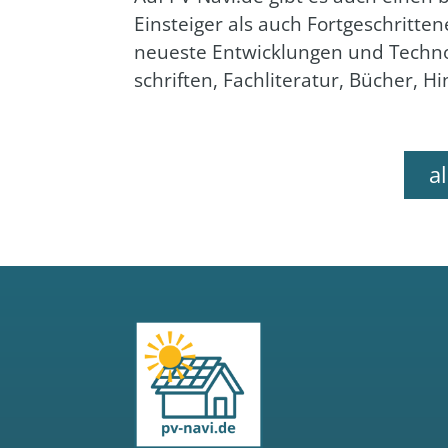
Ein­stei­ger als auch Fort­ge­schrit­te
neu­es­te Ent­wick­lun­gen und Tech­n
schrif­ten, Fach­li­te­ra­tur, Bücher, Hi
a