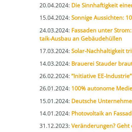
20.04.2024:
Die Sinn­haf­tig­keit einer
15.04.2024:
Son­ni­ge Aus­sich­ten: 1
24.03.2024:
Fas­sa­den unter Strom: D
ta­ik-Aus­bau an Gebäu­de­hül­len
17.03.2024:
Solar-Nach­hal­tig­keit 
14.03.2024:
Braue­rei Stau­der braut
26.02.2024:
“Initia­ti­ve EE-Indus­tr
26.01.2024:
100% auto­no­me Medi­en­
15.01.2024:
Deut­sche Unter­neh­men
14.01.2024:
Pho­to­vol­ta­ik an Fas­
31.12.2023:
Ver­än­de­run­gen? Geht