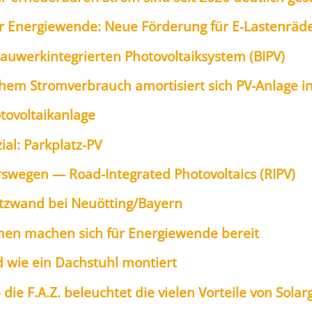
zur Ener­gie­wen­de: Neue För­de­rung für E‑Lastenräde
­werk­in­te­grier­ten Pho­to­vol­ta­ik­sys­tem (BIPV)
em Strom­ver­brauch amor­ti­siert sich PV-Anla­ge in
o­vol­ta­ik­an­la­ge
zi­al: Park­platz-PV
hrs­we­gen — Road-Inte­gra­ted Pho­to­vol­taics (RIPV)
chutz­wand bei Neuötting/Bayern
men machen sich für Ener­gie­wen­de bereit
d wie ein Dach­stuhl mon­tiert
ie F.A.Z. beleuch­tet die vie­len Vor­tei­le von Solar