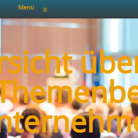
Menü
rsicht üb
Themenbe
nternehm