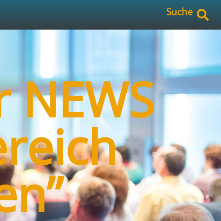
Suche
er NEWS
reich
en”