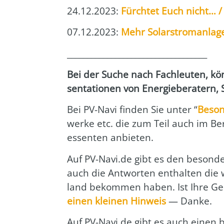
24.12.2023:
Fürch­tet Euch nicht… / 
07.12.2023:
Mehr Solar­strom­an­la­g
___________________________________
Bei der Suche nach Fach­leu­ten, kön
sen­ta­tio­nen von Ener­gie­be­ra­tern, 
Bei PV-Navi fin­den Sie unter “
Beson
wer­ke etc. die zum Teil auch im Ber
es­sen­ten anbie­ten.
Auf PV-Navi.de gibt es den beson­d
auch die Ant­wor­ten ent­hal­ten die 
land bekom­men haben. Ist Ihre Geme
einen klei­nen Hin­weis
— Dan­ke.
Auf PV-Navi.de gibt es auch einen 