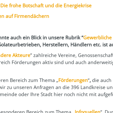
Die fro­he Bot­schaft und die Ener­gie­kri­se
en auf Fir­men­dä­chern
n­te auch ein Blick in unse­re Rubrik “
Gewerb­li­che
Sola­teur­be­trie­ben, Her­stel­lern, Händ­lern etc. ist a
­de­re Akteur
e
” zahl­rei­che Ver­ei­ne, Genos­sen­schaf­t
eich För­de­run­gen aktiv sind und auch ander­wei­ti
e­ren Bereich zum The­ma „
För­de­run­gen
“
,
die auch r
wir zu unse­ren Anfra­gen an die 396 Land­krei­se und
in­de oder Ihre Stadt hier noch nicht mit auf­ge­f
beson­de­ren Bereich zum The­ma „
Info­quel­len
“. Du