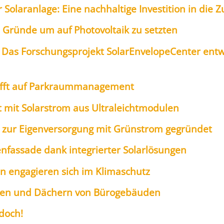
 Solar­an­la­ge: Eine nach­hal­ti­ge Inves­ti­ti­on in die
0 Grün­de um auf Pho­to­vol­ta­ik zu setz­ten
as For­schungs­pro­jekt Sola­rEn­ve­lo­pe­Cen­ter ent­w
trifft auf Park­raum­ma­nage­ment
 mit Solar­strom aus Ultra­leicht­mo­du­len
ie” zur Eigen­ver­sor­gung mit Grün­strom gegrün­det
fas­sa­de dank inte­grier­ter Solar­lö­sun­gen
 enga­gie­ren sich im Kli­ma­schutz
sa­den und Dächern von Büro­ge­bäu­den
 doch!