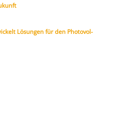
 Zukunft
i­ckelt Lösun­gen für den Pho­to­vol­