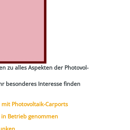
en zu alles Aspek­ten der Pho­to­vol­
 beson­de­res Inter­es­se fin­den
 mit Pho­to­vol­ta­ik-Car­ports
h in Betrieb genom­men
sun­ken