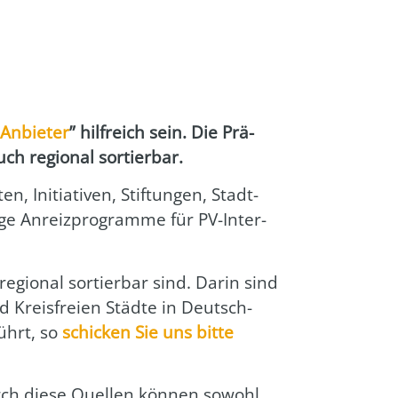
 Anbie­ter
” hilf­reich sein. Die Prä­
uch regio­nal sor­tier­bar.
en, Initia­ti­ven, Stif­tun­gen, Stadt­
­ge Anreiz­pro­gram­me für PV-Inter­
egio­nal sor­tier­bar sind. Dar­in sind
 Kreis­frei­en Städ­te in Deutsch­
ührt, so
schi­cken Sie uns bit­te
rch die­se Quel­len kön­nen sowohl