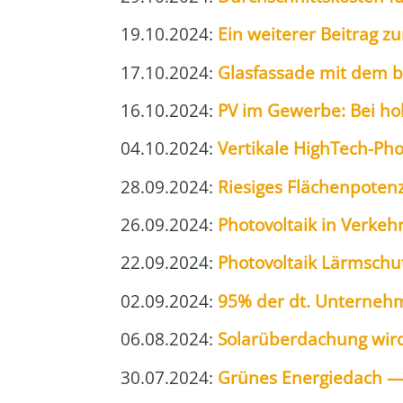
19.10.2024:
Ein wei­te­rer Bei­trag 
17.10.2024:
Glas­fas­sa­de mit dem bau
16.10.2024:
PV im Gewer­be: Bei hoh
04.10.2024:
Ver­ti­ka­le High­Tech-Pho­t
28.09.2024:
Rie­si­ges Flä­chen­po­ten­
26.09.2024:
Pho­to­vol­ta­ik in Ver­ke
22.09.2024:
Pho­to­vol­ta­ik Lärm­s
02.09.2024:
95% der dt. Unter­neh­
06.08.2024:
Solar­über­da­chung wir
30.07.2024:
Grü­nes Ener­gie­dach — d