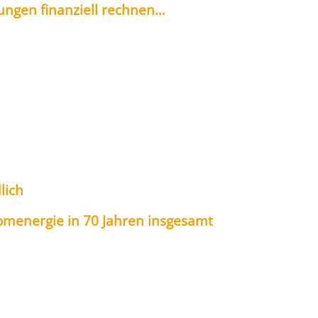
un­gen finan­zi­ell rech­nen…
­lich
m­ener­gie in 70 Jah­ren ins­ge­samt