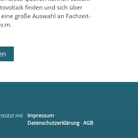
to­vol­ta­ik fin­den und sich über
e eine gro­ße Aus­wahl an Fach­zeit­
u.v.m.
en
rstützt mit
Impressum
·
Datenschutzerklärung
·
AGB