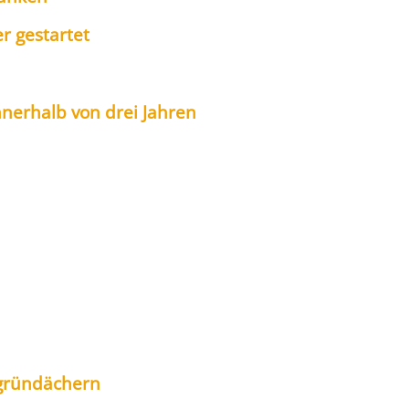
r gestar­tet
ner­halb von drei Jah­ren
­grün­dä­chern