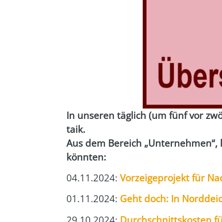
In unse­ren täg­lich (um fünf vor zwö
ta­ik.
Aus dem Bereich „Unter­neh­men“, hab
könn­ten:
04.11.2024:
Vor­zei­ge­pro­jekt für Nac
01.11.2024:
Geht doch: In Nord­dei
29.10.2024:
Durch­schnitts­kos­ten f