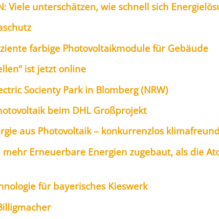
Vie­le unter­schät­zen, wie schnell sich Ener­gie­lö­s
a­schutz
­zi­en­te far­bi­ge Pho­to­vol­ta­ik­mo­du­le für Gebäu­de
­len“ ist jetzt online
lec­tric Soci­en­ty Park in Blom­berg (NRW)
ho­to­vol­ta­ik beim DHL Groß­pro­jekt
r­gie aus Pho­to­vol­ta­ik – kon­kur­renz­los kli­ma­freund
 mehr Erneu­er­ba­re Ener­gien zuge­baut, als die Ato
ch­no­lo­gie für baye­ri­sches Kies­werk
il­lig­ma­cher