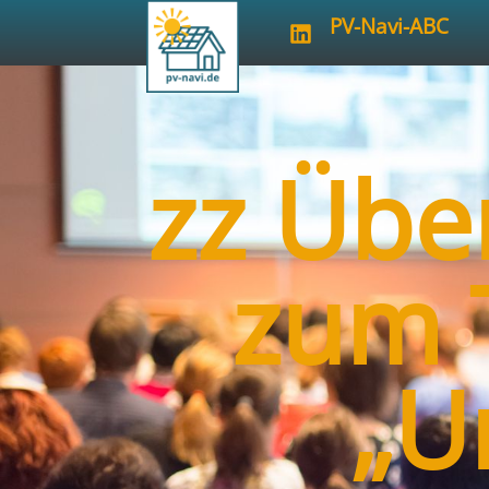
PV-Navi-ABC
zz Übe
zum 
„U