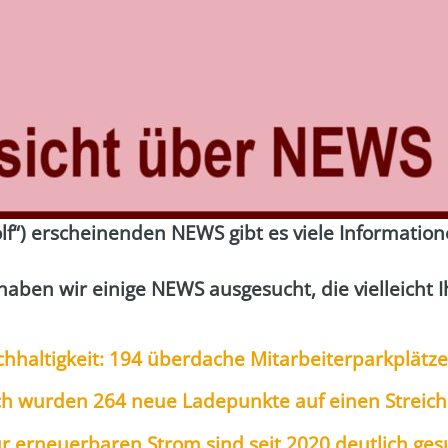
lf“) erschei­nen­den NEWS gibt es vie­le Infor­ma­tio­n
en wir eini­ge NEWS aus­ge­sucht, die viel­leicht Ihr
h­hal­tig­keit: 194 über­da­che Mit­ar­bei­ter­park­plät­ze
ch wur­den 264 neue Lade­punk­te auf einen Streic
ür erneu­er­ba­ren Strom sind seit 2020 deut­lich ge