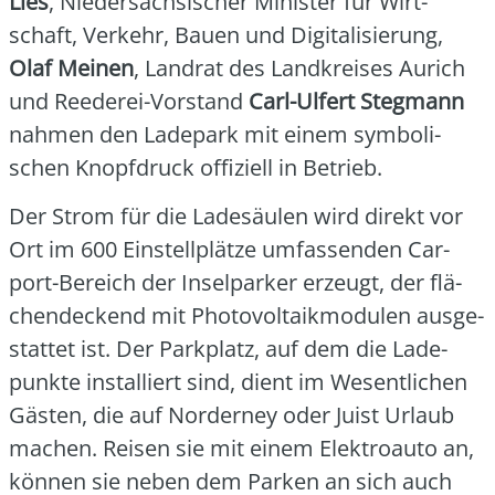
Lies
, Nie­der­säch­si­scher Minis­ter für Wirt­
schaft, Ver­kehr, Bau­en und Digi­ta­li­sie­rung,
Olaf Mei­nen
, Land­rat des Land­krei­ses Aurich
und Ree­de­rei-Vor­stand
Carl-Ulfert Steg­mann
nah­men den Lade­park mit einem sym­bo­li­
schen Knopf­druck offi­zi­ell in Betrieb.
Der Strom für die Lade­säu­len wird direkt vor
Ort im 600 Ein­stell­plät­ze umfas­sen­den Car­
port-Bereich der Insel­par­ker erzeugt, der flä­
chen­de­ckend mit Pho­to­vol­ta­ik­mo­du­len aus­ge­
stat­tet ist. Der Park­platz, auf dem die Lade­
punk­te instal­liert sind, dient im Wesent­li­chen
Gäs­ten, die auf Nor­der­ney oder Juist Urlaub
machen. Rei­sen sie mit einem Elek­tro­au­to an,
kön­nen sie neben dem Par­ken an sich auch