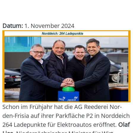
Datum:
1. November 2024
Schon im Früh­jahr hat die AG Ree­de­rei Nor­
den-Fri­sia auf ihrer Park­flä­che P2 in Nord­deich
264 Lade­punk­te für Elek­tro­au­tos eröff­net.
Olaf