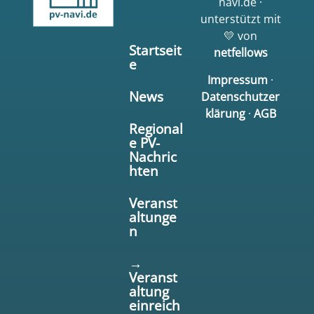
navi.de ·
unterstützt mit
💛 von
Startseit
netfellows
e
Impressum
·
News
Datenschutzer
klärung
·
AGB
Regional
e PV-
Nachric
hten
Veranst
altunge
n
→
Veranst
altung
einreich