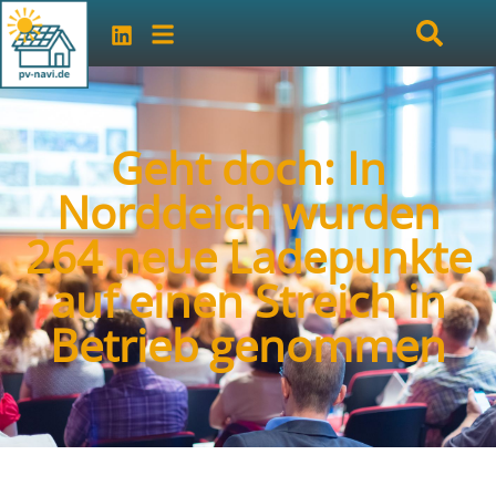
Geht doch: In
Norddeich wurden
264 neue Ladepunkte
auf einen Streich in
Betrieb genommen