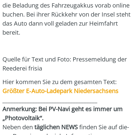
die Bela­dung des Fahr­zeug­ak­kus vor­ab online
buchen. Bei ihrer Rück­kehr von der Insel steht
das Auto dann voll gela­den zur Heim­fahrt
bereit.
Quel­le für Text und Foto: Pres­se­mel­dung der
Ree­de­rei fri­sia
Hier kom­men Sie zu dem gesam­ten Text:
Größ­ter E‑Au­to-Lade­park Nie­der­sach­sens
___________________________________
Anmer­kung: Bei PV-Navi geht es immer um
„Pho­to­vol­ta­ik“.
Neben den
täg­li­chen NEWS
fin­den Sie auf die­