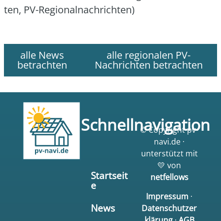
ten, PV-Regio­nal­nach­rich­ten)
alle News
alle regionalen PV-
betrachten
Nachrichten betrachten
Schnellnavigation
© Copyright pv-
navi.de ·
unterstützt mit
💛 von
Startseit
netfellows
e
Impressum
·
News
Datenschutzer
klärung
·
AGB