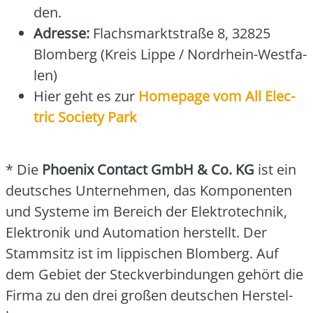
den.
Adres­se:
Flachs­markt­stra­ße 8, 32825
Blom­berg (Kreis Lip­pe / Nord­rhein-West­fa­
len)
Hier geht es zur
Home­page vom All Elec­
tric Socie­ty Park
* Die
Phoe­nix Cont­act GmbH & Co. KG
ist ein
deut­sches Unter­neh­men, das Kom­po­nen­ten
und Sys­te­me im Bereich der Elek­tro­tech­nik,
Elek­tro­nik und Auto­ma­ti­on her­stellt. Der
Stamm­sitz ist im lip­pi­schen Blom­berg. Auf
dem Gebiet der Steck­ver­bin­dun­gen gehört die
Fir­ma zu den drei gro­ßen deut­schen Her­stel­