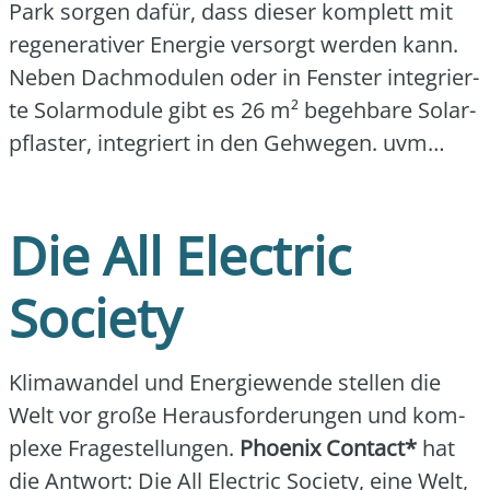
Park sor­gen dafür, dass die­ser kom­plett mit
rege­ne­ra­ti­ver Ener­gie ver­sorgt wer­den kann.
Neben Dach­mo­du­len oder in Fens­ter inte­grier­
te Solar­mo­du­le gibt es 26 m² begeh­ba­re Solar­
pflas­ter, inte­griert in den Geh­we­gen. uvm…
Die All Electric
Society
Kli­ma­wan­del und Ener­gie­wen­de stel­len die
Welt vor gro­ße Her­aus­for­de­run­gen und kom­
ple­xe Fra­ge­stel­lun­gen.
Phoe­nix Cont­act*
hat
die Ant­wort: Die All Elec­tric Socie­ty, eine Welt,