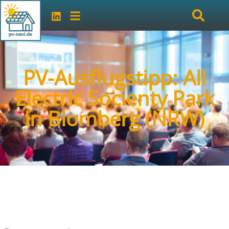
PV-Ausflugstipp: All
Electric Socienty Park
in Blomberg (NRW)