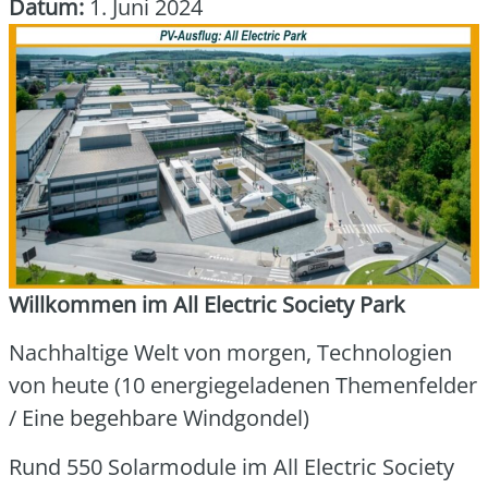
Datum:
1. Juni 2024
Will­kom­men im All Elec­tric Socie­ty Park
Nach­hal­ti­ge Welt von mor­gen, Tech­no­lo­gien
von heu­te (10 ener­gie­ge­la­de­nen The­men­fel­der
/ Eine begeh­ba­re Wind­gon­del)
Rund 550 Solar­mo­du­le im All Elec­tric Socie­ty