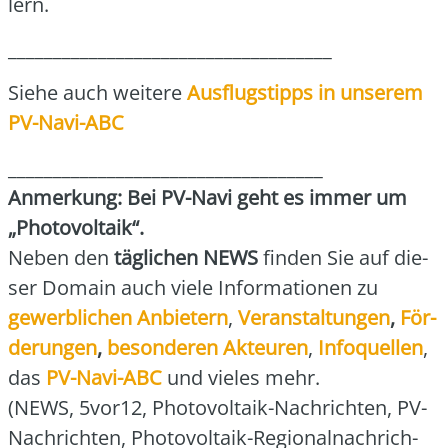
lern.
____________________________________
Sie­he auch wei­te­re
Aus­flugs­tipps in unse­rem
PV-Navi-ABC
___________________________________
Anmer­kung: Bei PV-Navi geht es immer um
„Pho­to­vol­ta­ik“.
Neben den
täg­li­chen NEWS
fin­den Sie auf die­
ser Domain auch vie­le Infor­ma­tio­nen zu
gewerb­li­chen Anbie­tern
,
Ver­an­stal­tun­gen
,
För­
de­run­gen
,
beson­de­ren Akteu­ren
,
Info­quel­len
,
das
PV-Navi-ABC
und vie­les mehr.
(NEWS, 5vor12, Pho­to­vol­ta­ik-Nach­rich­ten, PV-
Nach­rich­ten, Pho­to­vol­ta­ik-Regio­nal­nach­rich­