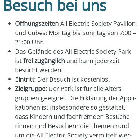
Besuch bei uns
Öff­nungs­zei­ten
All Elec­tric Socie­ty Pavil­lon
und Cubes: Mon­tag bis Sonn­tag von 7:00 –
21:00 Uhr.
Das Gelän­de des All Elec­tric Socie­ty Park
ist
frei zugäng­lich
und kann jeder­zeit
besucht wer­den.
Ein­tritt
: Der Besuch ist kos­ten­los.
Ziel­grup­pe:
Der Park ist für alle Alters­
grup­pen geeig­net. Die Erklä­rung der Appli­
ka­tio­nen ist ins­be­son­de­re so gestal­tet,
dass Kin­dern und fach­frem­den Besu­che­
rin­nen und Besu­chern die The­men rund
um die All Elec­tric Socie­ty ver­mit­telt wer­