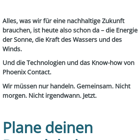
Alles, was wir für eine nach­hal­ti­ge Zukunft
brau­chen, ist heu­te also schon da – die Ener­gie
der Son­ne, die Kraft des Was­sers und des
Winds.
Und die Tech­no­lo­gien und das Know-how von
Phoe­nix Cont­act.
Wir müs­sen nur han­deln. Gemein­sam. Nicht
mor­gen. Nicht irgend­wann. Jetzt.
Plane deinen