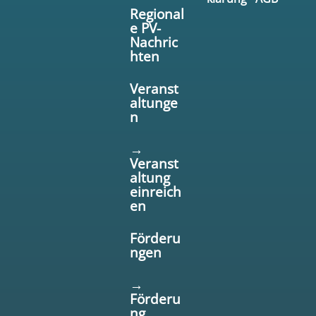
Regional
e PV-
Nachric
hten
Veranst
altunge
n
→
Veranst
altung
einreich
en
Förderu
ngen
→
Förderu
ng