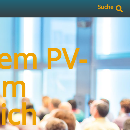
Suche
dem PV-
um
ich