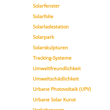
Solar­fens­ter
Solar­fo­lie
Solar­la­de­sta­ti­on
Solar­park
Solar­skulp­tu­ren
Track­ing-Sys­te­me
Umwelt­freund­lich­keit
Umwelt­schäd­lich­keit
Urba­ne Pho­to­vol­ta­ik (UPV)
Urba­ne Solar Kunst
Ver­kehrs­we­ge