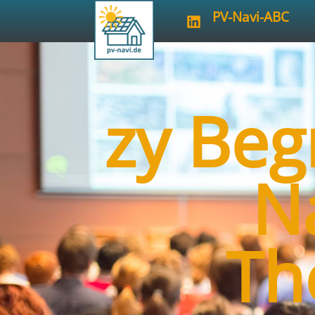
PV-Navi-ABC
zy Beg
N
Th