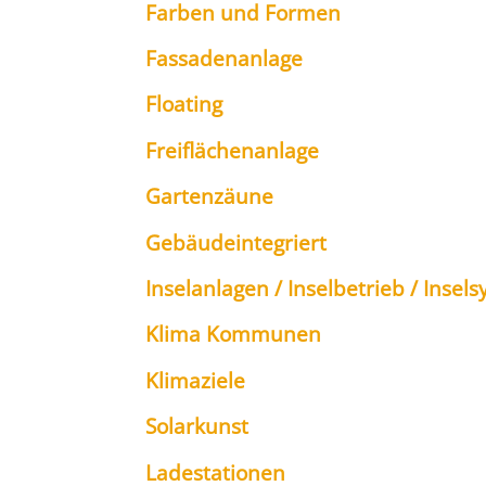
Far­ben und For­men
Fas­sa­den­an­la­ge
Floa­ting
Frei­flä­chen­an­la­ge
Gar­ten­zäu­ne
Gebäu­de­inte­griert
Insel­an­la­gen / Insel­be­trieb / Insel­
Kli­ma Kom­mu­nen
Kli­ma­zie­le
Solar­kunst
Lade­sta­tio­nen