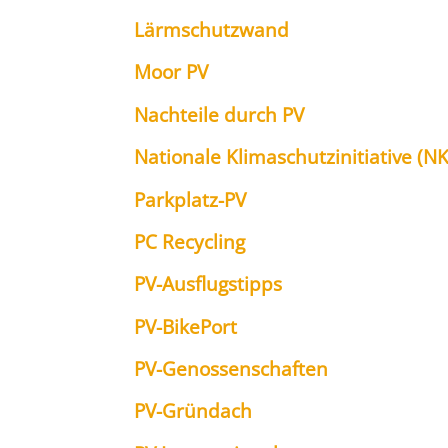
Lärm­schutz­wand
Moor PV
Nach­tei­le durch PV
Natio­na­le Kli­ma­schutz­in­itia­ti­ve (NK
Park­platz-PV
PC Recy­cling
PV-Aus­flugs­tipps
PV-Bik­ePort
PV-Genos­sen­schaf­ten
PV-Gründach