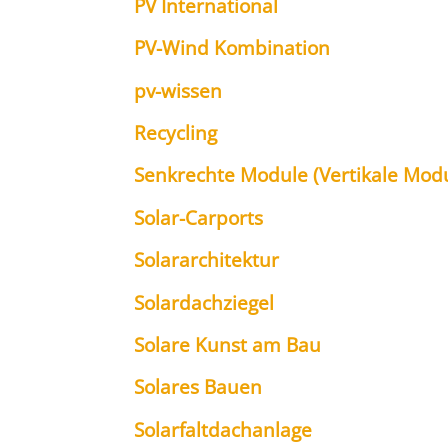
PV Inter­na­tio­nal
PV-Wind Kom­bi­na­ti­on
pv-wis­sen
Recy­cling
Senk­rech­te Modu­le (Ver­ti­ka­le Modu
Solar-Car­ports
Solar­ar­chi­tek­tur
Solar­dach­zie­gel
Sola­re Kunst am Bau
Sola­res Bau­en
Solar­falt­dach­an­la­ge