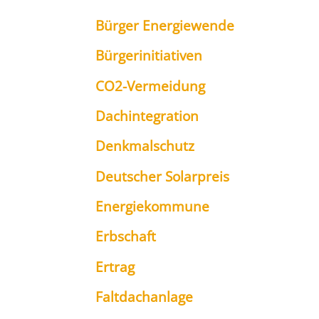
Bür­ger Ener­gie­wen­de
Bür­ger­initia­ti­ven
CO2-Ver­mei­dung
Dach­in­te­gra­ti­on
Denk­mal­schutz
Deut­scher Solar­preis
Ener­gie­kom­mu­ne
Erb­schaft
Ertrag
Falt­dach­an­la­ge