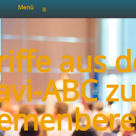
Menü
riffe aus 
avi-ABC z
emenbere