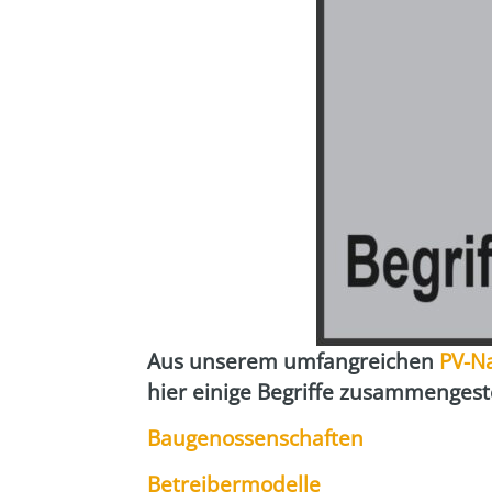
Aus unse­rem umfang­rei­chen
PV-N
hier eini­ge Begrif­fe zusam­men­ge­st
Bau­ge­nos­sen­schaf­ten
Betrei­ber­mo­del­le