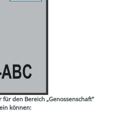
r für den Bereich „Genos­sen­schaft”
sein kön­nen: