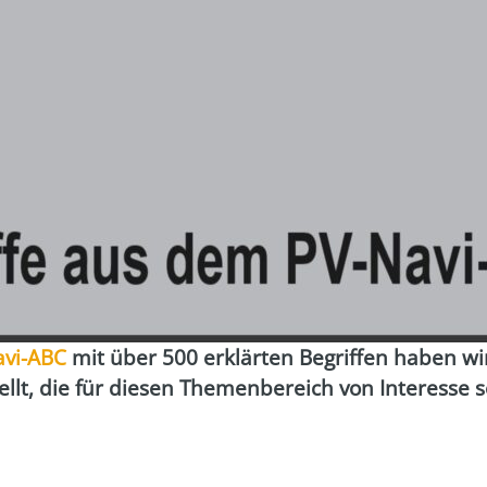
avi-ABC
mit über 500 erklär­ten Begrif­fen haben wi
ellt, die für die­sen The­men­be­reich von Inter­es­se 