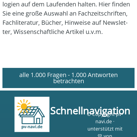
lo­gien auf dem Lau­fen­den hal­ten. Hier fin­den
Sie eine gro­ße Aus­wahl an Fach­zeit­schrif­ten,
Fach­li­te­ra­tur, Bücher, Hin­wei­se auf News­let­
ter, Wis­sen­schaft­li­che Arti­kel u.v.m.
alle 1.000 Fragen - 1.000 Antworten
betrachten
Schnellnavigation
© Copyright pv-
navi.de ·
unterstützt mit
💛 von