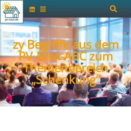
zy Begriffe aus dem
PV-Navi-ABC zum
Themenbereich
„Schenkung”