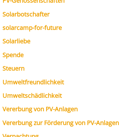
PV-Genos­sen­schaf­ten
Solar­bot­schaf­ter
sol­ar­camp-for-future
Solar­lie­be
Spen­de
Steu­ern
Umwelt­freund­lich­keit
Umwelt­schäd­lich­keit
Ver­er­bung von PV-Anla­gen
Ver­er­bung zur För­de­rung von PV-Anla­gen
Ver­pach­tung