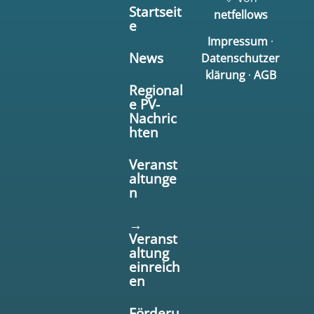
Startseit
netfellows
e
Impressum
·
News
Datenschutzer
klärung
·
AGB
Regional
e PV-
Nachric
hten
Veranst
altunge
n
→
Veranst
altung
einreich
en
Förderu