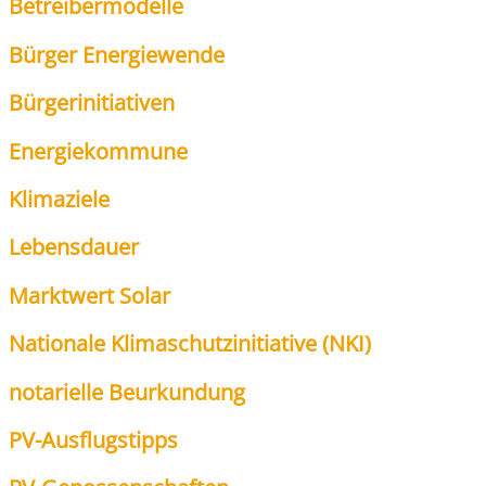
Betrei­ber­mo­del­le
Bür­ger Ener­gie­wen­de
Bür­ger­initia­ti­ven
Ener­gie­kom­mu­ne
Kli­ma­zie­le
Lebens­dau­er
Markt­wert Solar
Natio­na­le Kli­ma­schutz­in­itia­ti­ve (NKI)
nota­ri­el­le Beur­kun­dung
PV-Aus­flugs­tipps