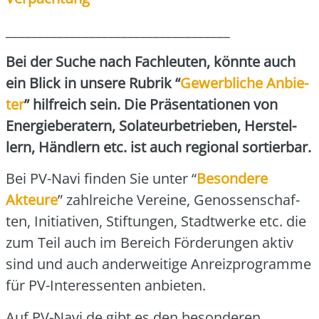
___________________________________
Bei der Suche nach Fach­leu­ten, könn­te auch
ein Blick in unse­re Rubrik “
Gewerb­li­che Anbie­
ter
” hilf­reich sein. Die Prä­sen­ta­tio­nen von
Ener­gie­be­ra­tern, Sola­teur­be­trie­ben, Her­stel­
lern, Händ­lern etc. ist auch regio­nal sor­tier­bar.
Bei PV-Navi fin­den Sie unter “
Beson­de­re
Akteur
e
” zahl­rei­che Ver­ei­ne, Genos­sen­schaf­
ten, Initia­ti­ven, Stif­tun­gen, Stadt­wer­ke etc. die
zum Teil auch im Bereich För­de­run­gen aktiv
sind und auch ander­wei­ti­ge Anreiz­pro­gram­me
für PV-Inter­es­sen­ten anbie­ten.
Auf PV-Navi.de gibt es den beson­de­ren