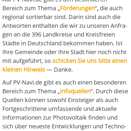
Bereich zum The­ma „
För­de­run­gen
“
,
die auch
regio­nal sor­tier­bar sind. Dar­in sind auch die
Ant­wor­ten ent­hal­ten die wir zu unse­ren Anfra­
gen an die 396 Land­krei­se und Kreis­frei­en
Städ­te in Deutsch­land bekom­men haben. Ist
Ihre Gemein­de oder Ihre Stadt hier noch nicht
mit auf­ge­führt, so
schi­cken Sie uns bit­te einen
klei­nen Hin­weis
— Dan­ke.
Auf PV-Navi.de gibt es auch einen beson­de­ren
Bereich zum The­ma „
Info­quel­len
“. Durch die­se
Quel­len kön­nen sowohl Ein­stei­ger als auch
Fort­ge­schrit­te­ne umfas­sen­de und aktu­el­le
Infor­ma­tio­nen zur Pho­to­vol­ta­ik fin­den und
sich über neu­es­te Ent­wick­lun­gen und Tech­no­