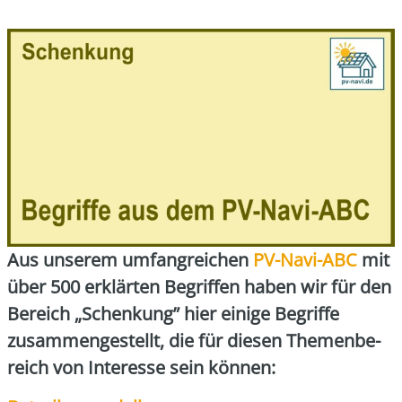
Aus unse­rem umfang­rei­chen
PV-Navi-ABC
mit
über 500 erklär­ten Begrif­fen haben wir für den
Bereich „Schen­kung” hier eini­ge Begrif­fe
zusam­men­ge­stellt, die für die­sen The­men­be­
reich von Inter­es­se sein kön­nen: