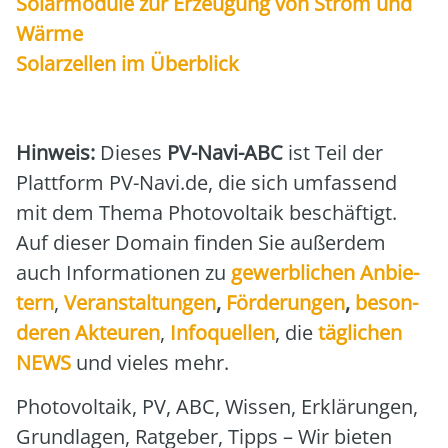
Solar­mo­du­le zur Erzeu­gung von Strom und
Wär­me
Solar­zel­len im Über­blick
Hin­weis:
Die­ses
PV-Navi-ABC
ist Teil der
Platt­form PV-Navi.de, die sich umfas­send
mit dem The­ma Pho­to­vol­ta­ik beschäf­tigt.
Auf die­ser Domain fin­den Sie außer­dem
auch Infor­ma­tio­nen zu
gewerb­li­chen Anbie­
tern
,
Ver­an­stal­tun­gen
,
För­de­run­gen
,
beson­
de­ren Akteu­ren
,
Info­quel­len
, die
täg­li­chen
NEWS
und vie­les mehr.
Pho­to­vol­ta­ik, PV, ABC, Wis­sen, Erklä­run­gen,
Grund­la­gen, Rat­ge­ber, Tipps – Wir bie­ten