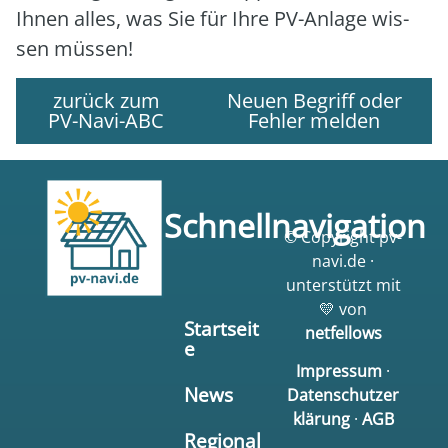
Ihnen alles, was Sie für Ihre PV-Anla­ge wis­
sen müs­sen!
zurück zum
Neuen Begriff oder
PV-Navi-ABC
Fehler melden
Schnellnavigation
© Copyright pv-
navi.de ·
unterstützt mit
💛 von
Startseit
netfellows
e
Impressum
·
News
Datenschutzer
klärung
·
AGB
Regional