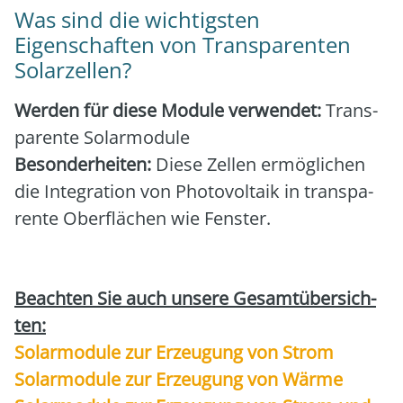
Was sind die wichtigsten
Eigenschaften von Transparenten
Solarzellen?
Wer­den für die­se Modu­le ver­wen­det:
Trans­
pa­ren­te Solar­mo­du­le
Beson­der­hei­ten:
Die­se Zel­len ermög­li­chen
die Inte­gra­ti­on von Pho­to­vol­ta­ik in trans­pa­
ren­te Ober­flä­chen wie Fens­ter.
Beach­ten Sie auch unse­re Gesamt­über­sich­
ten:
Solar­mo­du­le zur Erzeu­gung von Strom
Solar­mo­du­le zur Erzeu­gung von Wär­me