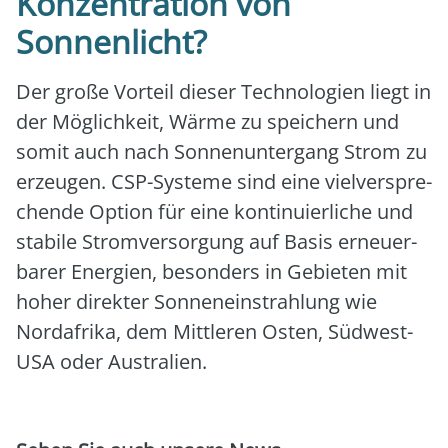
Konzentration von
Sonnenlicht?
Der gro­ße Vor­teil die­ser Tech­no­lo­gien liegt in
der Mög­lich­keit, Wär­me zu spei­chern und
somit auch nach Son­nen­un­ter­gang Strom zu
erzeu­gen. CSP-Sys­te­me sind eine viel­ver­spre­
chen­de Opti­on für eine kon­ti­nu­ier­li­che und
sta­bi­le Strom­ver­sor­gung auf Basis erneu­er­
ba­rer Ener­gien, beson­ders in Gebie­ten mit
hoher direk­ter Son­nen­ein­strah­lung wie
Nord­afri­ka, dem Mitt­le­ren Osten, Süd­west-
USA oder Aus­tra­li­en.