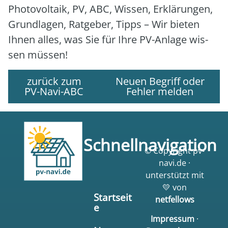
Pho­to­vol­ta­ik, PV, ABC, Wis­sen, Erklä­run­gen,
Grund­la­gen, Rat­ge­ber, Tipps – Wir bie­ten
Ihnen alles, was Sie für Ihre PV-Anla­ge wis­
sen müs­sen!
zurück zum
Neuen Begriff oder
PV-Navi-ABC
Fehler melden
Schnellnavigation
© Copyright pv-
navi.de ·
unterstützt mit
💛 von
Startseit
netfellows
e
Impressum
·