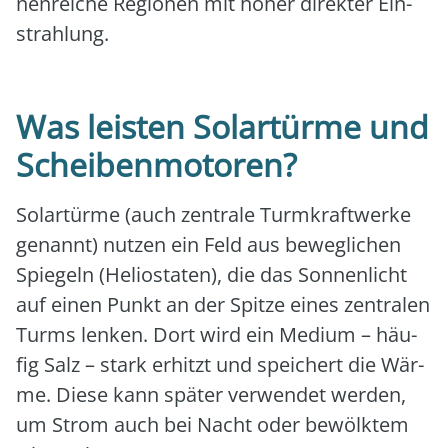
nen­rei­che Regio­nen mit hoher direk­ter Ein­
strah­lung.
Was leisten Solartürme und
Scheibenmotoren?
Solar­tür­me (auch zen­tra­le Turm­kraft­wer­ke
genannt) nut­zen ein Feld aus beweg­li­chen
Spie­geln (Helio­sta­ten), die das Son­nen­licht
auf einen Punkt an der Spit­ze eines zen­tra­len
Turms len­ken. Dort wird ein Medi­um – häu­
fig Salz – stark erhitzt und spei­chert die Wär­
me. Die­se kann spä­ter ver­wen­det wer­den,
um Strom auch bei Nacht oder bewölk­tem