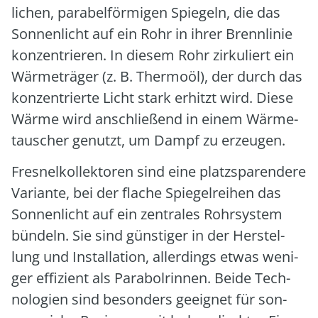
li­chen, para­bel­för­mi­gen Spie­geln, die das
Son­nen­licht auf ein Rohr in ihrer Brenn­li­nie
kon­zen­trie­ren. In die­sem Rohr zir­ku­liert ein
Wär­me­trä­ger (z. B. Ther­mo­öl), der durch das
kon­zen­trier­te Licht stark erhitzt wird. Die­se
Wär­me wird anschlie­ßend in einem Wär­me­
tau­scher genutzt, um Dampf zu erzeu­gen.
Fres­nel­kol­lek­to­ren sind eine platz­spa­ren­de­re
Vari­an­te, bei der fla­che Spie­gel­rei­hen das
Son­nen­licht auf ein zen­tra­les Rohr­sys­tem
bün­deln. Sie sind güns­ti­ger in der Her­stel­
lung und Instal­la­ti­on, aller­dings etwas weni­
ger effi­zi­ent als Para­bol­rin­nen. Bei­de Tech­
no­lo­gien sind beson­ders geeig­net für son­