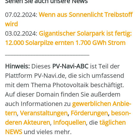
Sehen Sie auch unse­re News
07.02.2024:
Wenn aus Son­nen­licht Treib­stoff
wird
03.02.2024:
Gigan­ti­scher Solar­park ist fer­tig:
12.000 Solar­pil­ze ern­ten 1.700 GWh Strom
______________________________
Hin­weis:
Die­ses
PV-Navi-ABC
ist Teil der
Platt­form PV-Navi.de, die sich umfas­send
mit dem The­ma Pho­to­vol­ta­ik beschäf­tigt.
Auf die­ser Domain fin­den Sie außer­dem
auch Infor­ma­tio­nen zu
gewerb­li­chen Anbie­
tern
,
Ver­an­stal­tun­gen
,
För­de­run­gen
,
beson­
de­ren Akteu­ren
,
Info­quel­len
, die
täg­li­chen
NEWS
und vie­les mehr.