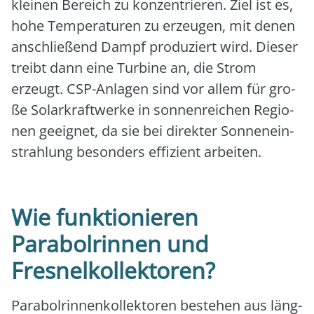
klei­nen Bereich zu kon­zen­trie­ren. Ziel ist es,
hohe Tem­pe­ra­tu­ren zu erzeu­gen, mit denen
anschlie­ßend Dampf pro­du­ziert wird. Die­ser
treibt dann eine Tur­bi­ne an, die Strom
erzeugt. CSP-Anla­gen sind vor allem für gro­
ße Solar­kraft­wer­ke in son­nen­rei­chen Regio­
nen geeig­net, da sie bei direk­ter Son­nen­ein­
strah­lung beson­ders effi­zi­ent arbei­ten.
Wie funktionieren
Parabolrinnen und
Fresnelkollektoren?
Para­bol­rin­nen­kol­lek­to­ren bestehen aus läng­