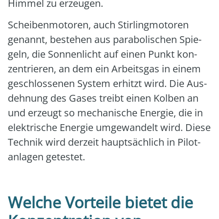
Him­mel zu erzeu­gen.
Schei­ben­mo­to­ren, auch Stir­ling­mo­to­ren
genannt, bestehen aus para­bo­li­schen Spie­
geln, die Son­nen­licht auf einen Punkt kon­
zen­trie­ren, an dem ein Arbeits­gas in einem
geschlos­se­nen Sys­tem erhitzt wird. Die Aus­
deh­nung des Gases treibt einen Kol­ben an
und erzeugt so mecha­ni­sche Ener­gie, die in
elek­tri­sche Ener­gie umge­wan­delt wird. Die­se
Tech­nik wird der­zeit haupt­säch­lich in Pilot­
an­la­gen getes­tet.
Welche Vorteile bietet die