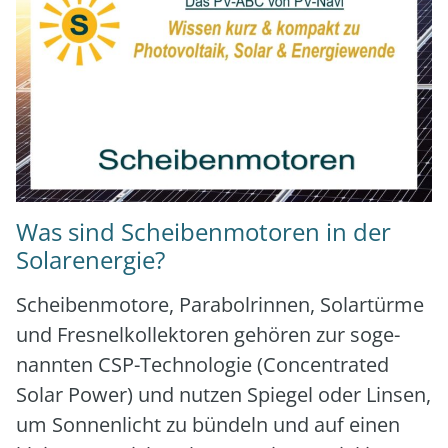
Was sind Scheibenmotoren in der
Solarenergie?
Schei­ben­mo­to­re, Para­bol­rin­nen, Solar­tür­me
und Fres­nel­kol­lek­to­ren gehö­ren zur soge­
nann­ten CSP-Tech­no­lo­gie (Con­cen­tra­ted
Solar Power) und nut­zen Spie­gel oder Lin­sen,
um Son­nen­licht zu bün­deln und auf einen