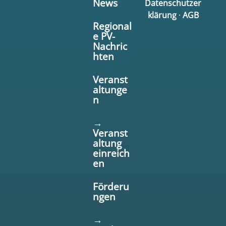
News
Datenschutzer
klärung
·
AGB
Regional
e PV-
Nachric
hten
Veranst
altunge
n
→
Veranst
altung
einreich
en
Förderu
ngen
→