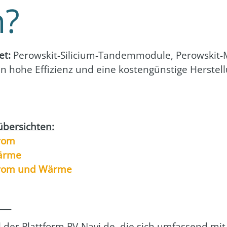
n?
et:
Perow­skit-Sili­ci­um-Tan­dem­mo­du­le, Perow­skit
en hohe Effi­zi­enz und eine kos­ten­güns­ti­ge Her­ste
ber­sich­ten:
trom
är­me
Strom und Wär­me
___
l der Platt­form PV-Navi.de, die sich umfas­send mit