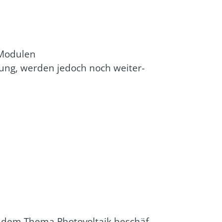
-Modu­len
l­lung, wer­den jedoch noch wei­ter­
 dem The­ma Pho­to­vol­ta­ik beschäf­