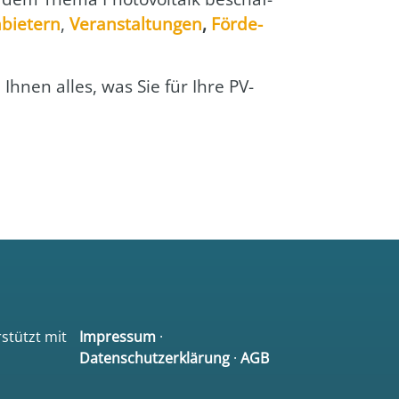
bie­tern
,
Ver­an­stal­tun­gen
,
För­de­
en Ihnen alles, was Sie für Ihre PV-
rstützt mit
Impressum
·
Datenschutzerklärung
·
AGB