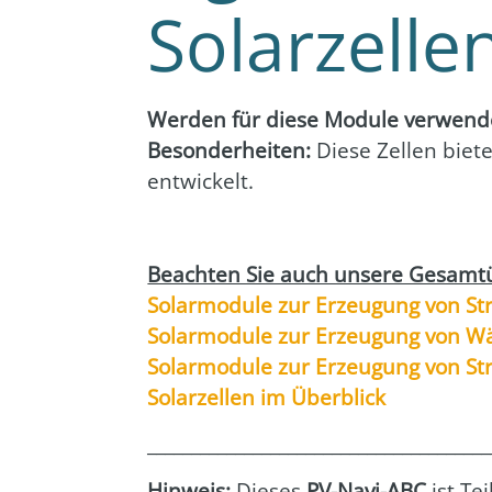
Solarzelle
Wer­den für die­se Modu­le ver­wen­d
Beson­der­hei­ten:
Die­se Zel­len bie­t
ent­wi­ckelt.
Beach­ten Sie auch unse­re Gesamt­ü
Solar­mo­du­le zur Erzeu­gung von S
Solar­mo­du­le zur Erzeu­gung von W
Solar­mo­du­le zur Erzeu­gung von 
Solar­zel­len im Über­blick
_______________________________________
Hin­weis:
Die­ses
PV-Navi-ABC
ist Tei