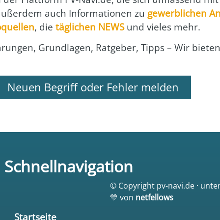
 außer­dem auch Infor­ma­tio­nen zu
gewerb­li­chen An
­quel­len
, die
täg­li­chen NEWS
und vie­les mehr.
klä­run­gen, Grund­la­gen, Rat­ge­ber, Tipps – Wir bie­t
Neuen Begriff oder Fehler melden
Schnellnavigation
© Copyright pv-navi.de · unte
💛 von
netfellows
Startseite