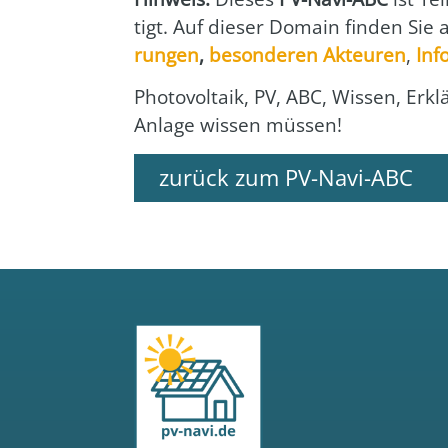
tigt. Auf die­ser Domain fin­den Sie
run­gen
,
beson­de­ren Akteu­ren
,
Info
Pho­to­vol­ta­ik, PV, ABC, Wis­sen, Er
Anla­ge wis­sen müs­sen!
zurück zum PV-Navi-ABC