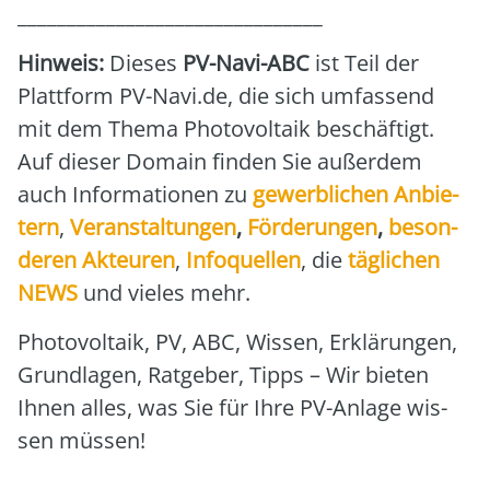
_______________________________
Hin­weis:
Die­ses
PV-Navi-ABC
ist Teil der
Platt­form PV-Navi.de, die sich umfas­send
mit dem The­ma Pho­to­vol­ta­ik beschäf­tigt.
Auf die­ser Domain fin­den Sie außer­dem
auch Infor­ma­tio­nen zu
gewerb­li­chen Anbie­
tern
,
Ver­an­stal­tun­gen
,
För­de­run­gen
,
beson­
de­ren Akteu­ren
,
Info­quel­len
, die
täg­li­chen
NEWS
und vie­les mehr.
Pho­to­vol­ta­ik, PV, ABC, Wis­sen, Erklä­run­gen,
Grund­la­gen, Rat­ge­ber, Tipps – Wir bie­ten
Ihnen alles, was Sie für Ihre PV-Anla­ge wis­
sen müs­sen!