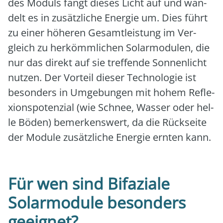
des Moduls fängt die­ses Licht auf und wan­
delt es in zusätz­li­che Ener­gie um. Dies führt
zu einer höhe­ren Gesamt­leis­tung im Ver­
gleich zu her­kömm­li­chen Solar­mo­du­len, die
nur das direkt auf sie tref­fen­de Son­nen­licht
nut­zen. Der Vor­teil die­ser Tech­no­lo­gie ist
beson­ders in Umge­bun­gen mit hohem Refle­
xi­ons­po­ten­zi­al (wie Schnee, Was­ser oder hel­
le Böden) bemer­kens­wert, da die Rück­sei­te
der Modu­le zusätz­li­che Ener­gie ern­ten kann.
Für wen sind Bifaziale
Solarmodule besonders
geeignet?