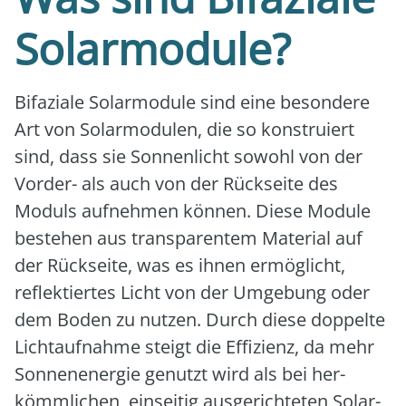
Solarmodule?
Bifa­zia­le Solar­mo­du­le sind eine beson­de­re
Art von Solar­mo­du­len, die so kon­stru­iert
sind, dass sie Son­nen­licht sowohl von der
Vor­der- als auch von der Rück­sei­te des
Moduls auf­neh­men kön­nen. Die­se Modu­le
bestehen aus trans­pa­ren­tem Mate­ri­al auf
der Rück­sei­te, was es ihnen ermög­licht,
reflek­tier­tes Licht von der Umge­bung oder
dem Boden zu nut­zen. Durch die­se dop­pel­te
Licht­auf­nah­me steigt die Effi­zi­enz, da mehr
Son­nen­en­er­gie genutzt wird als bei her­
kömm­li­chen, ein­sei­tig aus­ge­rich­te­ten Solar­