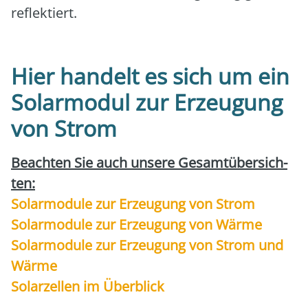
reflek­tiert.
Hier handelt es sich um ein
Solarmodul zur Erzeugung
von Strom
Beach­ten Sie auch unse­re Gesamt­über­sich­
ten:
Solar­mo­du­le zur Erzeu­gung von Strom
Solar­mo­du­le zur Erzeu­gung von Wär­me
Solar­mo­du­le zur Erzeu­gung von Strom und
Wär­me
Solar­zel­len im Über­blick