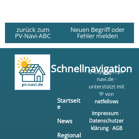
zurück zum
Neuen Begriff oder
PV-Navi-ABC
Fehler melden
Schnellnavigation
© Copyright pv-
navi.de ·
unterstützt mit
💛 von
Startseit
netfellows
e
Impressum
·
News
Datenschutzer
klärung
·
AGB
Regional