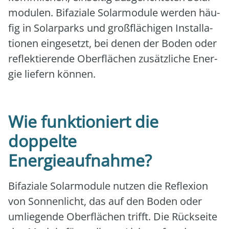
mo­du­len. Bifa­zia­le Solar­mo­du­le wer­den häu­
fig in Solar­parks und groß­flä­chi­gen Instal­la­
tio­nen ein­ge­setzt, bei denen der Boden oder
reflek­tie­ren­de Ober­flä­chen zusätz­li­che Ener­
gie lie­fern kön­nen.
Wie funktioniert die
doppelte
Energieaufnahme?
Bifa­zia­le Solar­mo­du­le nut­zen die Refle­xi­on
von Son­nen­licht, das auf den Boden oder
umlie­gen­de Ober­flä­chen trifft. Die Rück­sei­te