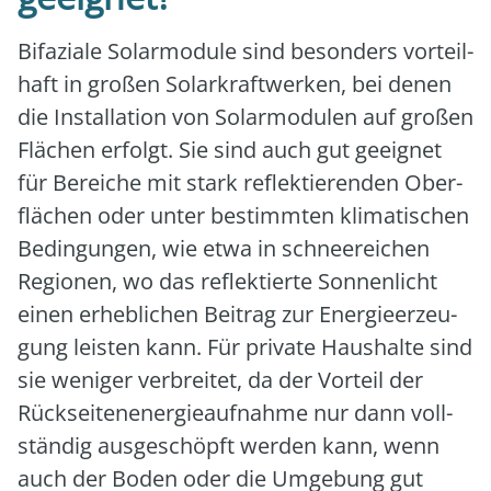
Bifa­zia­le Solar­mo­du­le sind beson­ders vor­teil­
haft in gro­ßen Solar­kraft­wer­ken, bei denen
die Instal­la­ti­on von Solar­mo­du­len auf gro­ßen
Flä­chen erfolgt. Sie sind auch gut geeig­net
für Berei­che mit stark reflek­tie­ren­den Ober­
flä­chen oder unter bestimm­ten kli­ma­ti­schen
Bedin­gun­gen, wie etwa in schnee­rei­chen
Regio­nen, wo das reflek­tier­te Son­nen­licht
einen erheb­li­chen Bei­trag zur Ener­gie­er­zeu­
gung leis­ten kann. Für pri­va­te Haus­hal­te sind
sie weni­ger ver­brei­tet, da der Vor­teil der
Rück­sei­ten­en­er­gie­auf­nah­me nur dann voll­
stän­dig aus­ge­schöpft wer­den kann, wenn
auch der Boden oder die Umge­bung gut