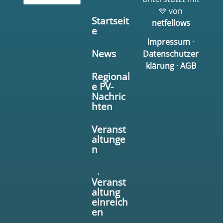
💛 von
Startseit
netfellows
e
Impressum
·
News
Datenschutzer
klärung
·
AGB
Regional
e PV-
Nachric
hten
Veranst
altunge
n
→
Veranst
altung
einreich
en