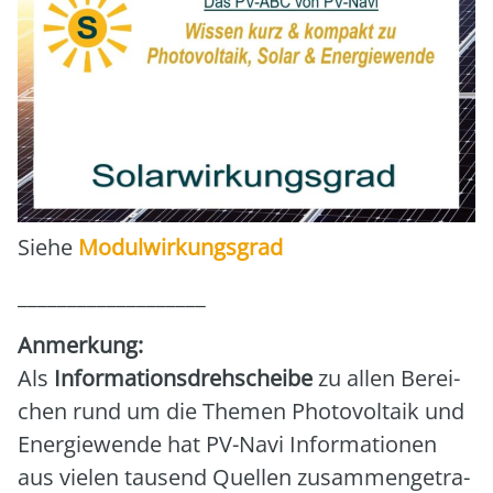
Sie­he
Modul­wir­kungs­grad
___________________
Anmer­kung:
Als
Infor­ma­ti­ons­dreh­schei­be
zu allen Berei­
chen rund um die The­men Pho­to­vol­ta­ik und
Ener­gie­wen­de hat PV-Navi Infor­ma­tio­nen
aus vie­len tau­send Quel­len zusam­men­ge­tra­