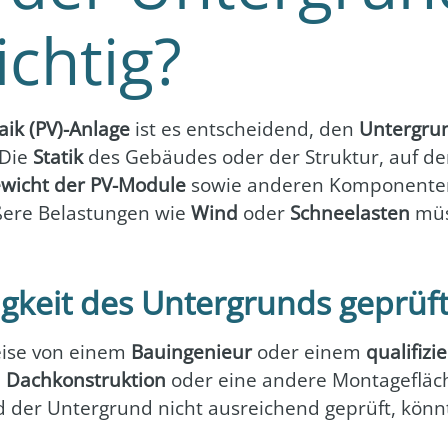
chtig?
ta­ik (PV)-Anlage
ist es ent­schei­dend, den
Unter­gru
 Die
Sta­tik
des Gebäu­des oder der Struk­tur, auf der 
wicht der PV-Modu­le
sowie ande­ren Kom­po­nen­t
e­re Belas­tun­gen wie
Wind
oder
Schnee­las­ten
müs­
igkeit des Untergrunds geprüf
wei­se von einem
Bau­in­ge­nieur
oder einem
qua­li­fi­
e
Dach­kon­struk­ti­on
oder eine ande­re Mon­ta­ge­flä­
Wird der Unter­grund nicht aus­rei­chend geprüft, könn