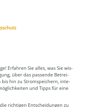
gs­schutz
­ge! Erfah­ren Sie alles, was Sie wis­
gung, über das pas­sen­de Betrei­
n bis hin zu Strom­spei­chern, inte­
r­mög­lich­kei­ten und Tipps für eine
die rich­ti­gen Ent­schei­dun­gen zu