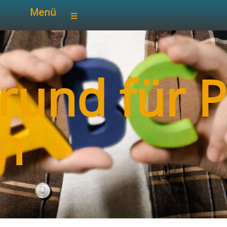
Menü
rund für P
n