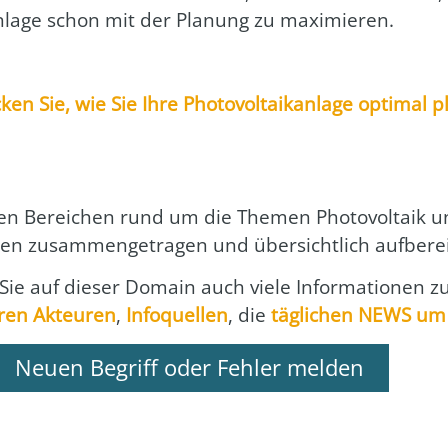
 Anla­ge schon mit der Pla­nung zu maxi­mie­ren.
n Sie, wie Sie Ihre Pho­to­vol­ta­ik­an­la­ge opti­mal p
en Berei­chen rund um die The­men Pho­to­vol­ta­ik u
en zusam­men­ge­tra­gen und über­sicht­lich auf­be­rei
Sie auf die­ser Domain auch vie­le Infor­ma­tio­nen z
ren Akteu­ren
,
Info­quel­len
, die
täg­li­chen NEWS um
Neuen Begriff oder Fehler melden