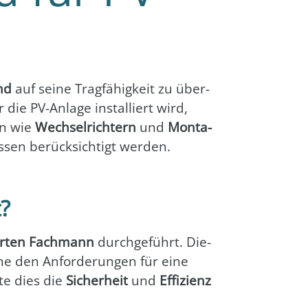
nd
auf sei­ne Trag­fä­hig­keit zu über­
die PV-Anla­ge instal­liert wird,
en wie
Wech­sel­rich­tern
und
Mon­ta­
sen berück­sich­tigt wer­den.
t?
zier­ten Fach­mann
durch­ge­führt. Die­
che den Anfor­de­run­gen für eine
­te dies die
Sicher­heit
und
Effi­zi­enz