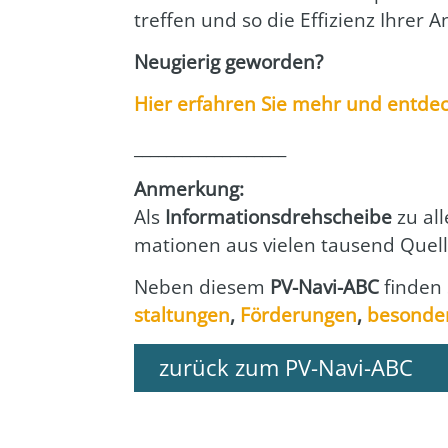
tref­fen und so die Effi­zi­enz Ihrer
Neu­gie­rig gewor­den?
Hier erfah­ren Sie mehr und ent­de­cke
___________________
Anmer­kung:
Als
Infor­ma­ti­ons­dreh­schei­be
zu all
ma­tio­nen aus vie­len tau­send Quel­l
Neben die­sem
PV-Navi-ABC
fin­den 
stal­tun­gen
,
För­de­run­gen
,
beson­de­
zurück zum PV-Navi-ABC