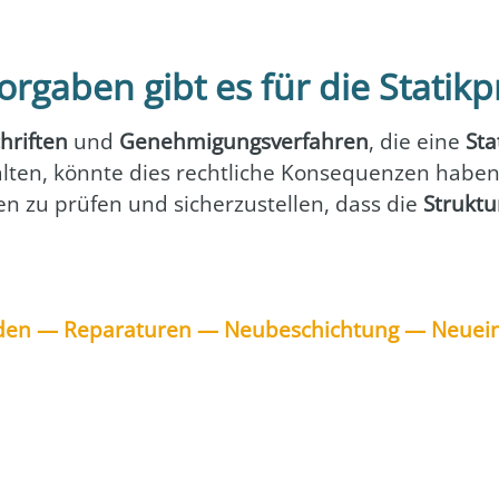
orgaben gibt es für die Statik
hrif­ten
und
Geneh­mi­gungs­ver­fah­ren
, die eine
Sta
al­ten, könn­te dies recht­li­che Kon­se­quen­zen habe
if­ten zu prü­fen und sicher­zu­stel­len, dass die
Struk­tu
den — Repa­ra­tu­ren — Neu­be­schich­tung — Neu­ei