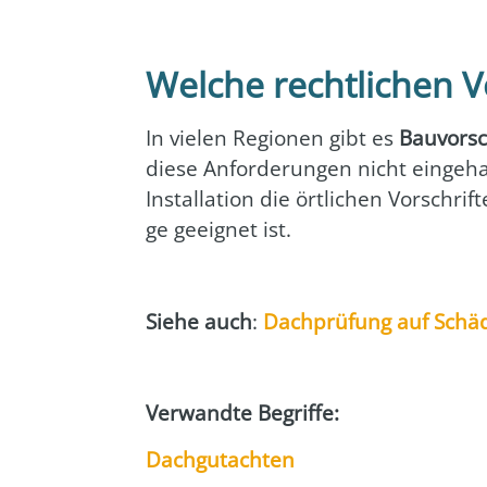
Welche rechtlichen V
In vie­len Regio­nen gibt es
Bau­vor­sc
die­se Anfor­de­run­gen nicht ein­ge­h
Instal­la­ti­on die ört­li­chen Vor­schr
ge geeig­net ist.
Sie­he auch
:
Dach­prü­fung auf Schä­
Ver­wand­te Begrif­fe:
Dach­gut­ach­ten