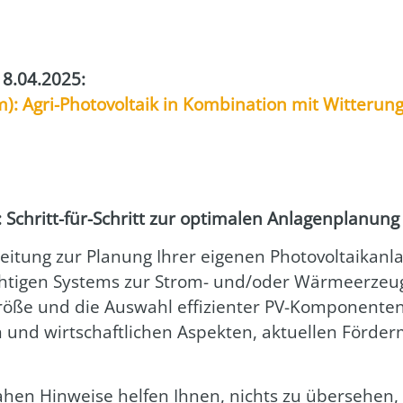
18.04.2025:
: Agri-Pho­to­vol­ta­ik in Kom­bi­na­ti­on mit Wit­te­run
ge: Schritt-für-Schritt zur opti­ma­len Anla­gen­pla­nung
­tung zur Pla­nung Ihrer eige­nen Pho­to­vol­ta­ik­an­la
­ti­gen Sys­tems zur Strom- und/oder Wär­me­er­zeu­
rö­ße und die Aus­wahl effi­zi­en­ter PV-Kom­po­nen­te
en und wirt­schaft­li­chen Aspek­ten, aktu­el­len För­de
a­hen Hin­wei­se hel­fen Ihnen, nichts zu über­se­hen, 