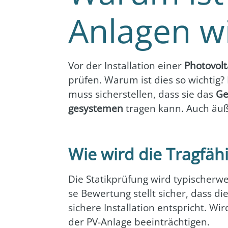
Anlagen wi
Vor der Instal­la­ti­on einer
Pho­to­vol­
prü­fen. War­um ist dies so wich­tig?
muss sicher­stel­len, dass sie das
Ge
ge­sys­te­men
tra­gen kann. Auch äuß
Wie wird die Tragfäh
Die Sta­tik­prü­fung wird typi­scher­
se Bewer­tung stellt sicher, dass di
siche­re Instal­la­ti­on ent­spricht. 
der PV-Anla­ge beein­träch­ti­gen.