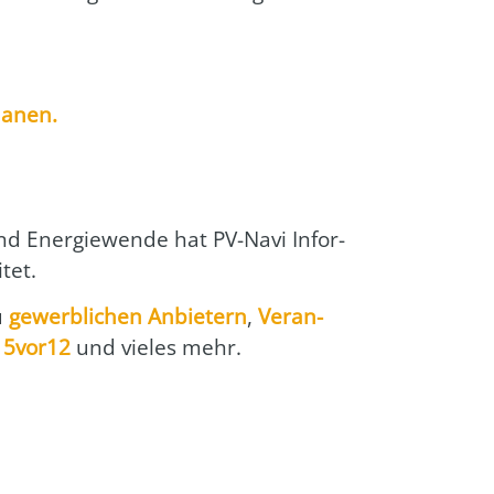
la­nen.
nd Ener­gie­wen­de hat PV-Navi Infor­
­tet.
u
gewerb­li­chen Anbie­tern
,
Ver­an­
 5vor12
und vie­les mehr.