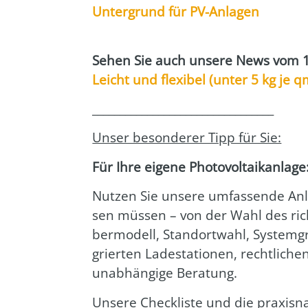
Unter­grund für PV-Anla­gen
Sehen Sie auch unse­re News vom 
Leicht und fle­xi­bel (unter 5 kg je qm)
_________________________________
Unser beson­de­rer Tipp für Sie:
Für Ihre eige­ne Pho­to­vol­ta­ik­an­la­
Nut­zen Sie unse­re umfas­sen­de Anlei
sen müs­sen – von der Wahl des rich
ber­mo­dell, Stand­ort­wahl, Sys­tem­g
grier­ten Lade­sta­tio­nen, recht­li­ch
unab­hän­gi­ge Bera­tung.
Unse­re Check­lis­te und die pra­xis­n