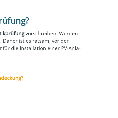
prüfung?
­tik­prü­fung
vor­schrei­ben. Wer­den
n. Daher ist es rat­sam, vor der
r
für die Instal­la­ti­on einer PV-Anla­
n­de­ckung?