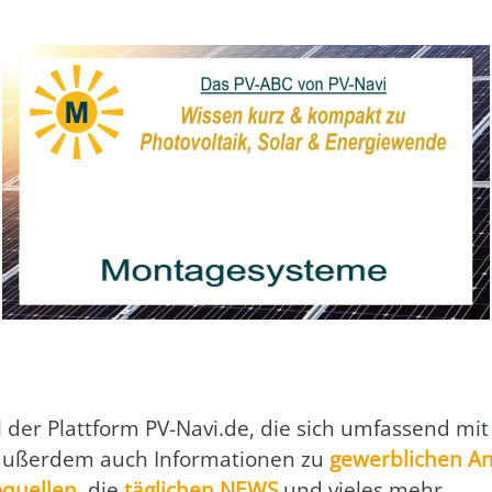
l der Platt­form PV-Navi.de, die sich umfas­send mit
 außer­dem auch Infor­ma­tio­nen zu
gewerb­li­chen An
­quel­len
, die
täg­li­chen NEWS
und vie­les mehr.