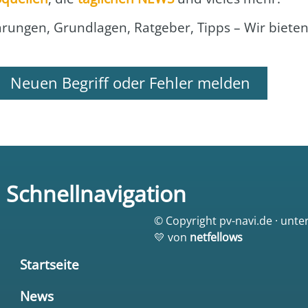
klä­run­gen, Grund­la­gen, Rat­ge­ber, Tipps – Wir bie­t
Neuen Begriff oder Fehler melden
Schnellnavigation
© Copyright pv-navi.de · unte
💛 von
netfellows
Startseite
News