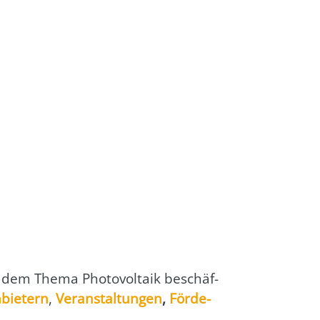
 dem The­ma Pho­to­vol­ta­ik beschäf­
bie­tern
,
Ver­an­stal­tun­gen
,
För­de­