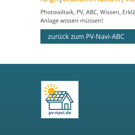
Pho­to­vol­ta­ik, PV, ABC, Wis­sen, Er
Anla­ge wis­sen müs­sen!
zurück zum PV-Navi-ABC