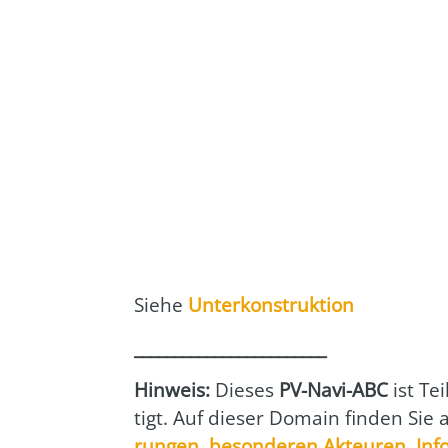
Sie­he
Unter­kon­struk­ti­on
________________________
Hin­weis:
Die­ses
PV-Navi-ABC
ist Tei
tigt. Auf die­ser Domain fin­den Sie
run­gen
,
beson­de­ren Akteu­ren
,
Info