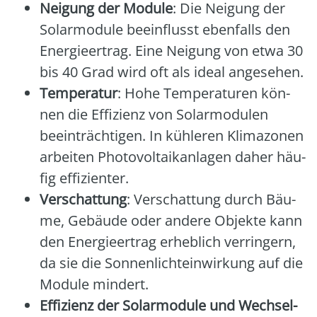
Nei­gung der Modu­le
: Die Nei­gung der
Solar­mo­du­le beein­flusst eben­falls den
Ener­gie­er­trag. Eine Nei­gung von etwa 30
bis 40 Grad wird oft als ide­al ange­se­hen.
Tem­pe­ra­tur
: Hohe Tem­pe­ra­tu­ren kön­
nen die Effi­zi­enz von Solar­mo­du­len
beein­träch­ti­gen. In küh­le­ren Kli­ma­zo­nen
arbei­ten Pho­to­vol­ta­ik­an­la­gen daher häu­
fig effi­zi­en­ter.
Ver­schat­tung
: Ver­schat­tung durch Bäu­
me, Gebäu­de oder ande­re Objek­te kann
den Ener­gie­er­trag erheb­lich ver­rin­gern,
da sie die Son­nen­licht­ein­wir­kung auf die
Modu­le min­dert.
Effi­zi­enz der Solar­mo­du­le und Wech­sel­