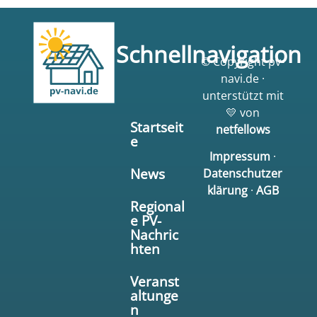
Schnellnavigation
© Copyright pv-
navi.de ·
unterstützt mit
💛 von
Startseit
netfellows
e
Impressum
·
News
Datenschutzer
klärung
·
AGB
Regional
e PV-
Nachric
hten
Veranst
altunge
n