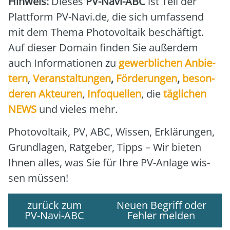
Hin­weis:
Die­ses
PV-Navi-ABC
ist Teil der
Platt­form PV-Navi.de, die sich umfas­send
mit dem The­ma Pho­to­vol­ta­ik beschäf­tigt.
Auf die­ser Domain fin­den Sie außer­dem
auch Infor­ma­tio­nen zu
gewerb­li­chen Anbie­
tern
,
Ver­an­stal­tun­gen
,
För­de­run­gen
,
beson­
de­ren Akteu­ren
,
Info­quel­len
, die
täg­li­chen
NEWS
und vie­les mehr.
Pho­to­vol­ta­ik, PV, ABC, Wis­sen, Erklä­run­gen,
Grund­la­gen, Rat­ge­ber, Tipps – Wir bie­ten
Ihnen alles, was Sie für Ihre PV-Anla­ge wis­
sen müs­sen!
zurück zum
Neuen Begriff oder
PV-Navi-ABC
Fehler melden