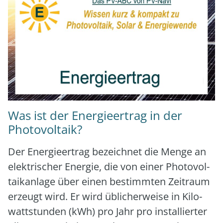
Was ist der Energieertrag in der
Photovoltaik?
Der Ener­gie­er­trag bezeich­net die Men­ge an
elek­tri­scher Ener­gie, die von einer Pho­to­vol­
ta­ik­an­la­ge über einen bestimm­ten Zeit­raum
erzeugt wird. Er wird übli­cher­wei­se in Kilo­
watt­stun­den (kWh) pro Jahr pro instal­lier­ter