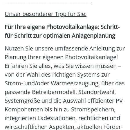
_________________________________
Unser beson­de­rer Tipp für Sie:
Für Ihre eige­ne Pho­to­vol­ta­ik­an­la­ge: Schritt-
für-Schritt zur opti­ma­len Anla­gen­pla­nung
Nut­zen Sie unse­re umfas­sen­de Anlei­tung zur
Pla­nung Ihrer eige­nen Pho­to­vol­ta­ik­an­la­ge!
Erfah­ren Sie alles, was Sie wis­sen müs­sen –
von der Wahl des rich­ti­gen Sys­tems zur
Strom- und/oder Wär­me­er­zeu­gung, über das
pas­sen­de Betrei­ber­mo­dell, Stand­ort­wahl,
Sys­tem­grö­ße und die Aus­wahl effi­zi­en­ter PV-
Kom­po­nen­ten bis hin zu Strom­spei­chern,
inte­grier­ten Lade­sta­tio­nen, recht­li­chen und
wirt­schaft­li­chen Aspek­ten, aktu­el­len För­der­