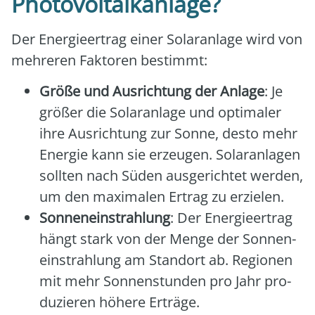
Photovoltaikanlage?
Der Ener­gie­er­trag einer Solar­an­la­ge wird von
meh­re­ren Fak­to­ren bestimmt:
Grö­ße und Aus­rich­tung der Anla­ge
: Je
grö­ßer die Solar­an­la­ge und opti­ma­ler
ihre Aus­rich­tung zur Son­ne, des­to mehr
Ener­gie kann sie erzeu­gen. Solar­an­la­gen
soll­ten nach Süden aus­ge­rich­tet wer­den,
um den maxi­ma­len Ertrag zu erzie­len.
Son­nen­ein­strah­lung
: Der Ener­gie­er­trag
hängt stark von der Men­ge der Son­nen­
ein­strah­lung am Stand­ort ab. Regio­nen
mit mehr Son­nen­stun­den pro Jahr pro­
du­zie­ren höhe­re Erträ­ge.