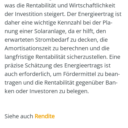
was die Ren­ta­bi­li­tät und Wirt­schaft­lich­keit
der Inves­ti­ti­on stei­gert. Der Ener­gie­er­trag ist
daher eine wich­ti­ge Kenn­zahl bei der Pla­
nung einer Solar­an­la­ge, da er hilft, den
erwar­te­ten Strom­be­darf zu decken, die
Amor­ti­sa­ti­ons­zeit zu berech­nen und die
lang­fris­ti­ge Ren­ta­bi­li­tät sicher­zu­stel­len. Eine
prä­zi­se Schät­zung des Ener­gie­er­trags ist
auch erfor­der­lich, um För­der­mit­tel zu bean­
tra­gen und die Ren­ta­bi­li­tät gegen­über Ban­
ken oder Inves­to­ren zu bele­gen.
Sie­he auch
Ren­di­te