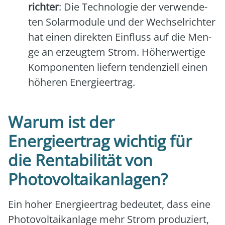
rich­ter
: Die Tech­no­lo­gie der ver­wen­de­
ten Solar­mo­du­le und der Wech­sel­rich­ter
hat einen direk­ten Ein­fluss auf die Men­
ge an erzeug­tem Strom. Höher­wer­ti­ge
Kom­po­nen­ten lie­fern ten­den­zi­ell einen
höhe­ren Ener­gie­er­trag.
Warum ist der
Energieertrag wichtig für
die Rentabilität von
Photovoltaikanlagen?
Ein hoher Ener­gie­er­trag bedeu­tet, dass eine
Pho­to­vol­ta­ik­an­la­ge mehr Strom pro­du­ziert,