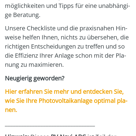
mög­lich­kei­ten und Tipps für eine unab­hän­gi­
ge Bera­tung.
Unse­re Check­lis­te und die pra­xis­na­hen Hin­
wei­se hel­fen Ihnen, nichts zu über­se­hen, die
rich­ti­gen Ent­schei­dun­gen zu tref­fen und so
die Effi­zi­enz Ihrer Anla­ge schon mit der Pla­
nung zu maxi­mie­ren.
Neu­gie­rig gewor­den?
Hier erfah­ren Sie mehr und ent­de­cken Sie,
wie Sie Ihre Pho­to­vol­ta­ik­an­la­ge opti­mal pla­
nen.
_________________________________