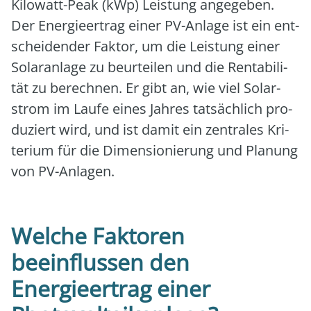
Kilo­watt-Peak (kWp) Leis­tung ange­ge­ben.
Der Ener­gie­er­trag einer PV-Anla­ge ist ein ent­
schei­den­der Fak­tor, um die Leis­tung einer
Solar­an­la­ge zu beur­tei­len und die Ren­ta­bi­li­
tät zu berech­nen. Er gibt an, wie viel Solar­
strom im Lau­fe eines Jah­res tat­säch­lich pro­
du­ziert wird, und ist damit ein zen­tra­les Kri­
te­ri­um für die Dimen­sio­nie­rung und Pla­nung
von PV-Anla­gen.
Welche Faktoren
beeinflussen den
Energieertrag einer