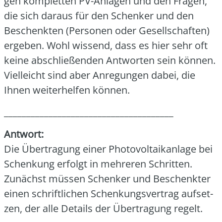
gen kom­plet­ten PV-Anla­gen und den Fra­gen,
die sich dar­aus für den Schen­ker und den
Beschenk­ten (Per­so­nen oder Gesell­schaf­ten)
erge­ben. Wohl wis­send, dass es hier sehr oft
kei­ne abschlie­ßen­den Ant­wor­ten sein kön­nen.
Viel­leicht sind aber Anre­gun­gen dabei, die
Ihnen wei­ter­hel­fen kön­nen.
______________________________________
Ant­wort:
Die Über­tra­gung einer Pho­to­vol­ta­ik­an­la­ge bei
Schen­kung erfolgt in meh­re­ren Schrit­ten.
Zunächst müs­sen Schen­ker und Beschenk­ter
einen schrift­li­chen Schen­kungs­ver­trag auf­set­
zen, der alle Details der Über­tra­gung regelt.