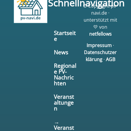
Schnellnavigation
© Copyright pv-
navi.de ·
unterstützt mit
💛 von
Startseit
netfellows
e
Impressum
·
News
Datenschutzer
klärung
·
AGB
Regional
e PV-
Nachric
hten
Veranst
altunge
n
→
Veranst