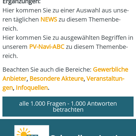
Ergän­zun­gen:
Hier kom­men Sie zu einer Aus­wahl aus unse­
ren täg­li­chen
NEWS
zu die­sem The­men­be­
reich.
Hier kom­men Sie zu aus­ge­wähl­ten Begrif­fen in
unse­rem
PV-Navi-ABC
zu die­sem The­men­be­
reich.
Beach­ten Sie auch die Berei­che:
Gewerb­li­che
Anbie­ter
,
Beson­de­re Akteu­re
,
Ver­an­stal­tun­
gen
,
Info­quel­len
.
alle 1.000 Fragen - 1.000 Antworten
betrachten