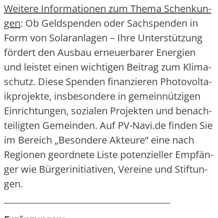
Wei­te­re Infor­ma­tio­nen zum The­ma Schen­kun­
gen
: Ob Geld­spen­den oder Sach­spen­den in
Form von Solar­an­la­gen – Ihre Unter­stüt­zung
för­dert den Aus­bau erneu­er­ba­rer Ener­gien
und leis­tet einen wich­ti­gen Bei­trag zum Kli­ma­
schutz. Die­se Spen­den finan­zie­ren Pho­to­vol­ta­
ik­pro­jek­te, ins­be­son­de­re in gemein­nüt­zi­gen
Ein­rich­tun­gen, sozia­len Pro­jek­ten und benach­
tei­lig­ten Gemein­den. Auf PV-Navi.de fin­den Sie
im Bereich „Beson­de­re Akteu­re“ eine nach
Regio­nen geord­ne­te Lis­te poten­zi­el­ler Emp­fän­
ger wie Bür­ger­initia­ti­ven, Ver­ei­ne und Stif­tun­
gen.
______________________________________