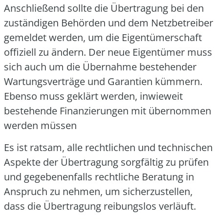
Anschlie­ßend soll­te die Über­tra­gung bei den
zustän­di­gen Behör­den und dem Netz­be­trei­ber
gemel­det wer­den, um die Eigen­tü­mer­schaft
offi­zi­ell zu ändern. Der neue Eigen­tü­mer muss
sich auch um die Über­nah­me bestehen­der
War­tungs­ver­trä­ge und Garan­tien küm­mern.
Eben­so muss geklärt wer­den, inwie­weit
bestehen­de Finan­zie­run­gen mit über­nom­men
wer­den müs­sen
Es ist rat­sam, alle recht­li­chen und tech­ni­schen
Aspek­te der Über­tra­gung sorg­fäl­tig zu prü­fen
und gege­be­nen­falls recht­li­che Bera­tung in
Anspruch zu neh­men, um sicher­zu­stel­len,
dass die Über­tra­gung rei­bungs­los ver­läuft.