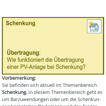
Vor­be­mer­kung:
Sie befin­den sich aktu­ell im The­men­be­reich
Schen­kung.
In die­sem The­men­be­reich geht es
um Bar­zu­wen­dun­gen oder um die Schen­kun­