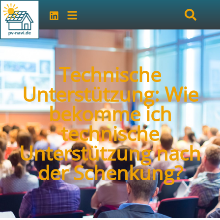
Technische
Unterstützung: Wie
bekomme ich
technische
Unterstützung nach
der Schenkung?