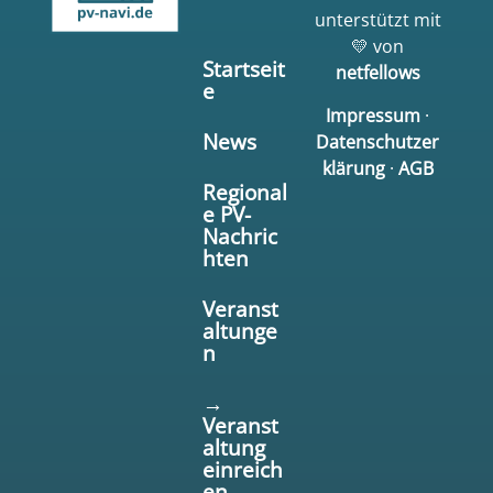
unterstützt mit
💛 von
Startseit
netfellows
e
Impressum
·
News
Datenschutzer
klärung
·
AGB
Regional
e PV-
Nachric
hten
Veranst
altunge
n
→
Veranst
altung
einreich
en