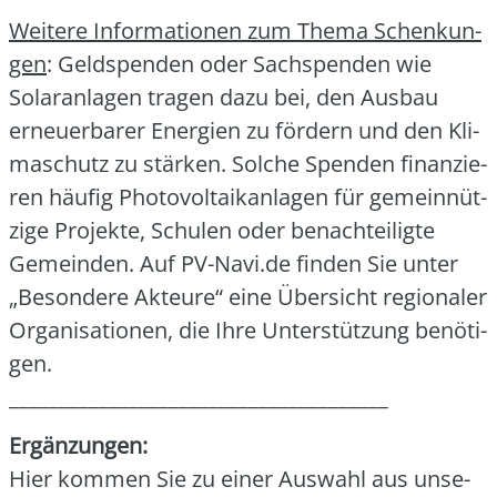
Wei­te­re Infor­ma­tio­nen zum The­ma Schen­kun­
gen
: Geld­spen­den oder Sach­spen­den wie
Solar­an­la­gen tra­gen dazu bei, den Aus­bau
erneu­er­ba­rer Ener­gien zu för­dern und den Kli­
ma­schutz zu stär­ken. Sol­che Spen­den finan­zie­
ren häu­fig Pho­to­vol­ta­ik­an­la­gen für gemein­nüt­
zi­ge Pro­jek­te, Schu­len oder benach­tei­lig­te
Gemein­den. Auf PV-Navi.de fin­den Sie unter
„Beson­de­re Akteu­re“ eine Über­sicht regio­na­ler
Orga­ni­sa­tio­nen, die Ihre Unter­stüt­zung benö­ti­
gen.
______________________________________
Ergän­zun­gen:
Hier kom­men Sie zu einer Aus­wahl aus unse­