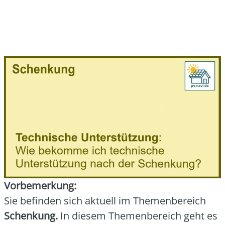
Vor­be­mer­kung:
Sie befin­den sich aktu­ell im The­men­be­reich
Schen­kung.
In die­sem The­men­be­reich geht es