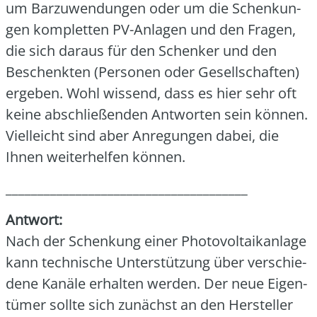
um Bar­zu­wen­dun­gen oder um die Schen­kun­
gen kom­plet­ten PV-Anla­gen und den Fra­gen,
die sich dar­aus für den Schen­ker und den
Beschenk­ten (Per­so­nen oder Gesell­schaf­ten)
erge­ben. Wohl wis­send, dass es hier sehr oft
kei­ne abschlie­ßen­den Ant­wor­ten sein kön­nen.
Viel­leicht sind aber Anre­gun­gen dabei, die
Ihnen wei­ter­hel­fen kön­nen.
______________________________________
Ant­wort:
Nach der Schen­kung einer Pho­to­vol­ta­ik­an­la­ge
kann tech­ni­sche Unter­stüt­zung über ver­schie­
de­ne Kanä­le erhal­ten wer­den. Der neue Eigen­
tü­mer soll­te sich zunächst an den Her­stel­ler