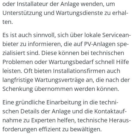
oder Instal­la­teur der Anla­ge wen­den, um
Unter­stüt­zung und War­tungs­diens­te zu erhal­
ten.
Es ist auch sinn­voll, sich über loka­le Ser­vice­an­
bie­ter zu infor­mie­ren, die auf PV-Anla­gen spe­
zia­li­siert sind. Die­se kön­nen bei tech­ni­schen
Pro­ble­men oder War­tungs­be­darf schnell Hil­fe
leis­ten. Oft bie­ten Instal­la­ti­ons­fir­men auch
lang­fris­ti­ge War­tungs­ver­trä­ge an, die nach der
Schen­kung über­nom­men wer­den kön­nen.
Eine gründ­li­che Ein­ar­bei­tung in die tech­ni­
schen Details der Anla­ge und die Kon­takt­auf­
nah­me zu Exper­ten hel­fen, tech­ni­sche Her­aus­
for­de­run­gen effi­zi­ent zu bewäl­ti­gen.