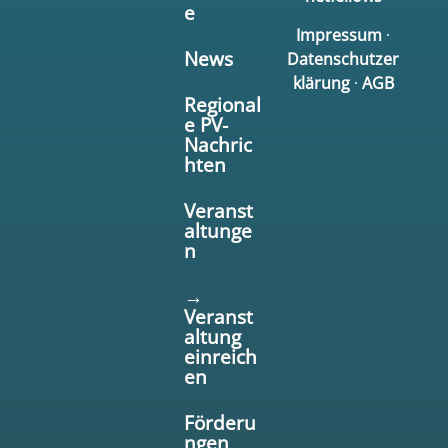
e
Impressum
·
News
Datenschutzer
klärung
·
AGB
Regional
e PV-
Nachric
hten
Veranst
altunge
n
→
Veranst
altung
einreich
en
Förderu
ngen