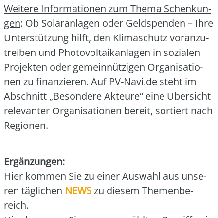
Wei­te­re Infor­ma­tio­nen zum The­ma Schen­kun­
gen
: Ob Solar­an­la­gen oder Geld­spen­den – Ihre
Unter­stüt­zung hilft, den Kli­ma­schutz vor­an­zu­
trei­ben und Pho­to­vol­ta­ik­an­la­gen in sozia­len
Pro­jek­ten oder gemein­nüt­zi­gen Orga­ni­sa­tio­
nen zu finan­zie­ren. Auf PV-Navi.de steht im
Abschnitt „Beson­de­re Akteu­re“ eine Über­sicht
rele­van­ter Orga­ni­sa­tio­nen bereit, sor­tiert nach
Regio­nen.
______________________________________
Ergän­zun­gen:
Hier kom­men Sie zu einer Aus­wahl aus unse­
ren täg­li­chen
NEWS
zu die­sem The­men­be­
reich.