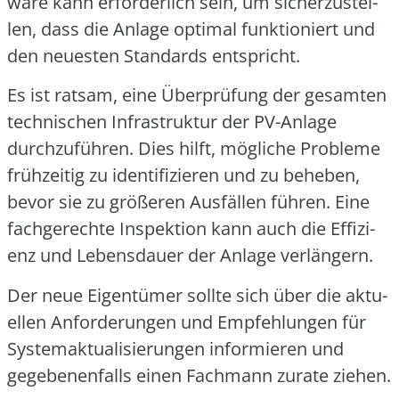
ware kann erfor­der­lich sein, um sicher­zu­stel­
len, dass die Anla­ge opti­mal funk­tio­niert und
den neu­es­ten Stan­dards ent­spricht.
Es ist rat­sam, eine Über­prü­fung der gesam­ten
tech­ni­schen Infra­struk­tur der PV-Anla­ge
durch­zu­füh­ren. Dies hilft, mög­li­che Pro­ble­me
früh­zei­tig zu iden­ti­fi­zie­ren und zu behe­ben,
bevor sie zu grö­ße­ren Aus­fäl­len füh­ren. Eine
fach­ge­rech­te Inspek­ti­on kann auch die Effi­zi­
enz und Lebens­dau­er der Anla­ge ver­län­gern.
Der neue Eigen­tü­mer soll­te sich über die aktu­
el­len Anfor­de­run­gen und Emp­feh­lun­gen für
Sys­tem­ak­tua­li­sie­run­gen infor­mie­ren und
gege­be­nen­falls einen Fach­mann zura­te zie­hen.