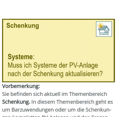
Vor­be­mer­kung:
Sie befin­den sich aktu­ell im The­men­be­reich
Schen­kung.
In die­sem The­men­be­reich geht es
um Bar­zu­wen­dun­gen oder um die Schen­kun­