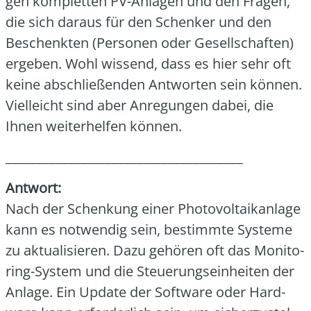
gen kom­plet­ten PV-Anla­gen und den Fra­gen,
die sich dar­aus für den Schen­ker und den
Beschenk­ten (Per­so­nen oder Gesell­schaf­ten)
erge­ben. Wohl wis­send, dass es hier sehr oft
kei­ne abschlie­ßen­den Ant­wor­ten sein kön­nen.
Viel­leicht sind aber Anre­gun­gen dabei, die
Ihnen wei­ter­hel­fen kön­nen.
______________________________________
Ant­wort:
Nach der Schen­kung einer Pho­to­vol­ta­ik­an­la­ge
kann es not­wen­dig sein, bestimm­te Sys­te­me
zu aktua­li­sie­ren. Dazu gehö­ren oft das Moni­to­
ring-Sys­tem und die Steue­rungs­ein­hei­ten der
Anla­ge. Ein Update der Soft­ware oder Hard­