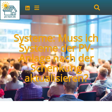
Systeme: Muss ich
Systeme der PV-
Anlage nach der
Schenkung
aktualisieren?