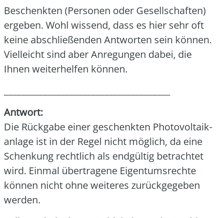
Beschenk­ten (Per­so­nen oder Gesell­schaf­ten)
erge­ben. Wohl wis­send, dass es hier sehr oft
kei­ne abschlie­ßen­den Ant­wor­ten sein kön­nen.
Viel­leicht sind aber Anre­gun­gen dabei, die
Ihnen wei­ter­hel­fen kön­nen.
______________________________________
Ant­wort:
Die Rück­ga­be einer geschenk­ten Pho­to­vol­ta­ik­
an­la­ge ist in der Regel nicht mög­lich, da eine
Schen­kung recht­lich als end­gül­tig betrach­tet
wird. Ein­mal über­tra­ge­ne Eigen­tums­rech­te
kön­nen nicht ohne wei­te­res zurück­ge­ge­ben
wer­den.