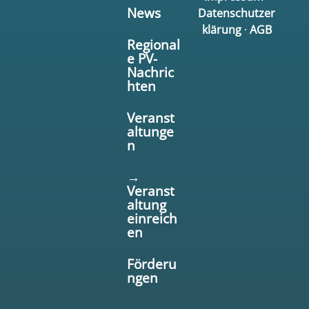
News
Datenschutzer
klärung
·
AGB
Regional
e PV-
Nachric
hten
Veranst
altunge
n
→
Veranst
altung
einreich
en
Förderu
ngen