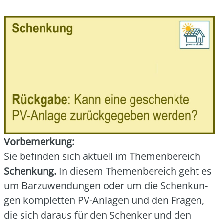
Vor­be­mer­kung:
Sie befin­den sich aktu­ell im The­men­be­reich
Schen­kung.
In die­sem The­men­be­reich geht es
um Bar­zu­wen­dun­gen oder um die Schen­kun­
gen kom­plet­ten PV-Anla­gen und den Fra­gen,
die sich dar­aus für den Schen­ker und den