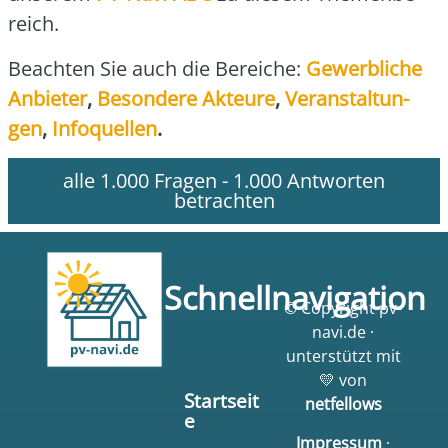
reich.
Beach­ten Sie auch die Berei­che:
Gewerb­li­che
Anbie­ter
,
Beson­de­re Akteu­re
,
Ver­an­stal­tun­
gen
,
Info­quel­len
.
alle 1.000 Fragen - 1.000 Antworten
betrachten
Schnellnavigation
© Copyright pv-
navi.de ·
unterstützt mit
💛 von
Startseit
netfellows
e
Impressum
·