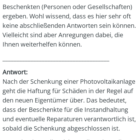
Beschenk­ten (Per­so­nen oder Gesell­schaf­ten)
erge­ben. Wohl wis­send, dass es hier sehr oft
kei­ne abschlie­ßen­den Ant­wor­ten sein kön­nen.
Viel­leicht sind aber Anre­gun­gen dabei, die
Ihnen wei­ter­hel­fen kön­nen.
______________________________________
Ant­wort:
Nach der Schen­kung einer Pho­to­vol­ta­ik­an­la­ge
geht die Haf­tung für Schä­den in der Regel auf
den neu­en Eigen­tü­mer über. Das bedeu­tet,
dass der Beschenk­te für die Instand­hal­tung
und even­tu­el­le Repa­ra­tu­ren ver­ant­wort­lich ist,
sobald die Schen­kung abge­schlos­sen ist.