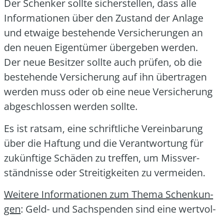
Der Schen­ker soll­te sicher­stel­len, dass alle
Infor­ma­tio­nen über den Zustand der Anla­ge
und etwa­ige bestehen­de Ver­si­che­run­gen an
den neu­en Eigen­tü­mer über­ge­ben wer­den.
Der neue Besit­zer soll­te auch prü­fen, ob die
bestehen­de Ver­si­che­rung auf ihn über­tra­gen
wer­den muss oder ob eine neue Ver­si­che­rung
abge­schlos­sen wer­den soll­te.
Es ist rat­sam, eine schrift­li­che Ver­ein­ba­rung
über die Haf­tung und die Ver­ant­wor­tung für
zukünf­ti­ge Schä­den zu tref­fen, um Miss­ver­
ständ­nis­se oder Strei­tig­kei­ten zu ver­mei­den.
Wei­te­re Infor­ma­tio­nen zum The­ma Schen­kun­
gen
: Geld- und Sach­spen­den sind eine wert­vol­