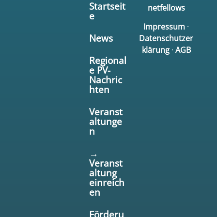
Startseit
netfellows
e
Impressum
·
News
Datenschutzer
klärung
·
AGB
Regional
e PV-
Nachric
hten
Veranst
altunge
n
→
Veranst
altung
einreich
en
Förderu