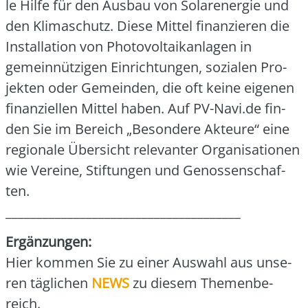
le Hil­fe für den Aus­bau von Solar­ener­gie und
den Kli­ma­schutz. Die­se Mit­tel finan­zie­ren die
Instal­la­ti­on von Pho­to­vol­ta­ik­an­la­gen in
gemein­nüt­zi­gen Ein­rich­tun­gen, sozia­len Pro­
jek­ten oder Gemein­den, die oft kei­ne eige­nen
finan­zi­el­len Mit­tel haben. Auf PV-Navi.de fin­
den Sie im Bereich „Beson­de­re Akteu­re“ eine
regio­na­le Über­sicht rele­van­ter Orga­ni­sa­tio­nen
wie Ver­ei­ne, Stif­tun­gen und Genos­sen­schaf­
ten.
______________________________________
Ergän­zun­gen:
Hier kom­men Sie zu einer Aus­wahl aus unse­
ren täg­li­chen
NEWS
zu die­sem The­men­be­
reich.