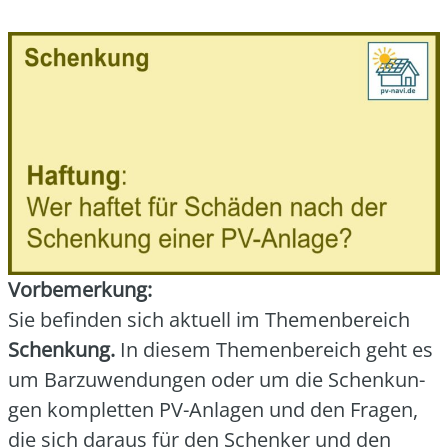
Vor­be­mer­kung:
Sie befin­den sich aktu­ell im The­men­be­reich
Schen­kung.
In die­sem The­men­be­reich geht es
um Bar­zu­wen­dun­gen oder um die Schen­kun­
gen kom­plet­ten PV-Anla­gen und den Fra­gen,
die sich dar­aus für den Schen­ker und den