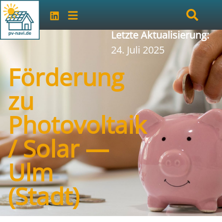
Letzte Aktualisierung:
24. Juli 2025
Förderung
zu
Photovoltaik
/ Solar —
Ulm
(Stadt)