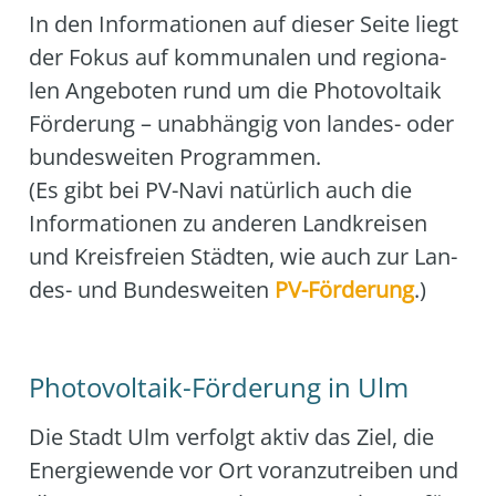
In den Infor­ma­tio­nen auf die­ser Sei­te liegt
der Fokus auf kom­mu­na­len und regio­na­
len Ange­bo­ten rund um die Pho­to­vol­ta­ik
För­de­rung – unab­hän­gig von lan­des- oder
bun­des­wei­ten Pro­gram­men.
(Es gibt bei PV-Navi natür­lich auch die
Infor­ma­tio­nen zu ande­ren Land­krei­sen
und Kreis­frei­en Städ­ten, wie auch zur Lan­
des- und Bun­des­wei­ten
PV-För­de­rung
.)
Photovoltaik-Förderung in Ulm
Die Stadt Ulm ver­folgt aktiv das Ziel, die
Ener­gie­wen­de vor Ort vor­an­zu­trei­ben und