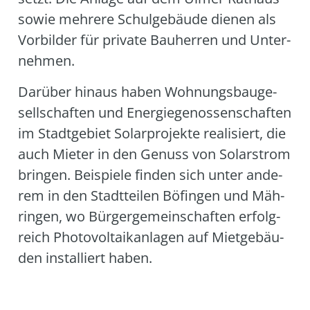
sowie meh­re­re Schul­ge­bäu­de die­nen als
Vor­bil­der für pri­va­te Bau­her­ren und Unter­
neh­men.
Dar­über hin­aus haben Woh­nungs­bau­ge­
sell­schaf­ten und Ener­gie­ge­nos­sen­schaf­ten
im Stadt­ge­biet Solar­pro­jek­te rea­li­siert, die
auch Mie­ter in den Genuss von Solar­strom
brin­gen. Bei­spie­le fin­den sich unter ande­
rem in den Stadt­tei­len Böfin­gen und Mäh­
rin­gen, wo Bür­ger­ge­mein­schaf­ten erfolg­
reich Pho­to­vol­ta­ik­an­la­gen auf Miet­ge­bäu­
den instal­liert haben.