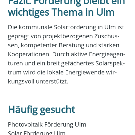
Fazit: Förderung bleibt ein
wichtiges Thema in Ulm
Die kom­mu­na­le Solar­för­de­rung in Ulm ist
geprägt von pro­jekt­be­zo­ge­nen Zuschüs­
sen, kom­pe­ten­ter Bera­tung und star­ken
Koope­ra­tio­nen. Durch akti­ve Ener­gie­agen­
tu­ren und ein breit gefä­cher­tes Solar­spek­
trum wird die loka­le Ener­gie­wen­de wir­
kungs­voll unter­stützt.
Häufig gesucht
Pho­to­vol­ta­ik För­de­rung Ulm
Solar För­de­rung Ulm