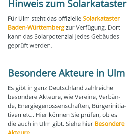
Hinweis zum Solarkataster
Für Ulm steht das offi­zi­el­le
Solar­ka­tas­ter
Baden-Würt­tem­berg
zur Ver­fü­gung. Dort
kann das Solar­po­ten­zi­al jedes Gebäu­des
geprüft wer­den.
Besondere Akteure in Ulm
Es gibt in ganz Deutsch­land zahl­rei­che
beson­de­re Akteu­re, wie Ver­ei­ne, Ver­bän­
de, Ener­gie­ge­nos­sen­schaf­ten, Bür­ger­initia­
ti­ven etc.. Hier kön­nen Sie prü­fen, ob es
die auch in Ulm gibt. Sie­he hier
Beson­de­re
Akteu­re