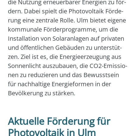
die Nut­zung erneu­er­ba­rer Ener­gien zu för­
dern. Dabei spielt die Pho­to­vol­ta­ik För­de­
rung eine zen­tra­le Rol­le. Ulm bie­tet eige­ne
kom­mu­na­le För­der­pro­gram­me, um die
Instal­la­ti­on von Solar­an­la­gen auf pri­va­ten
und öffent­li­chen Gebäu­den zu unter­stüt­
zen. Ziel ist es, die Ener­gie­er­zeu­gung aus
Son­nen­licht aus­zu­bau­en, die CO2-Emis­sio­
nen zu redu­zie­ren und das Bewusst­sein
für nach­hal­ti­ge Ener­gie­for­men in der
Bevöl­ke­rung zu stär­ken.
Aktuelle Förderung für
Photovoltaik in Ulm