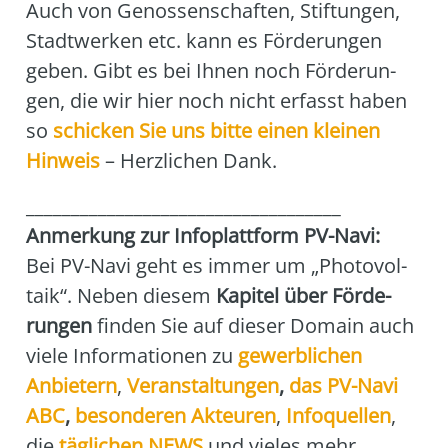
Auch von Genos­sen­schaf­ten, Stif­tun­gen,
Stadt­wer­ken etc. kann es För­de­run­gen
geben. Gibt es bei Ihnen noch För­de­run­
gen, die wir hier noch nicht erfasst haben
so
schi­cken Sie uns bit­te einen klei­nen
Hin­weis
– Herz­li­chen Dank.
___________________________________
Anmer­kung zur Info­platt­form PV-Navi:
Bei PV-Navi geht es immer um „Pho­to­vol­
ta­ik“. Neben die­sem
Kapi­tel über För­de­
run­gen
fin­den Sie auf die­ser Domain auch
vie­le Infor­ma­tio­nen zu
gewerb­li­chen
Anbie­tern
,
Ver­an­stal­tun­gen
,
das
PV-Navi
ABC
,
beson­de­ren Akteu­ren
,
Info­quel­len
,
die
täg­li­chen NEWS
und vie­les mehr.