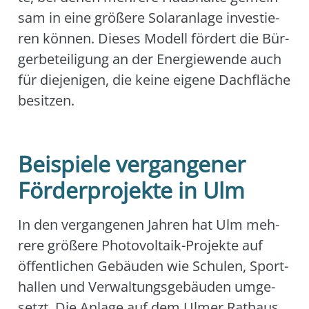
sam in eine grö­ße­re Solar­an­la­ge inves­tie­
ren kön­nen. Die­ses Modell för­dert die Bür­
ger­be­tei­li­gung an der Ener­gie­wen­de auch
für die­je­ni­gen, die kei­ne eige­ne Dach­flä­che
besit­zen.
Beispiele vergangener
Förderprojekte in Ulm
In den ver­gan­ge­nen Jah­ren hat Ulm meh­
re­re grö­ße­re Pho­to­vol­ta­ik-Pro­jek­te auf
öffent­li­chen Gebäu­den wie Schu­len, Sport­
hal­len und Ver­wal­tungs­ge­bäu­den umge­
setzt. Die Anla­ge auf dem Ulmer Rat­haus