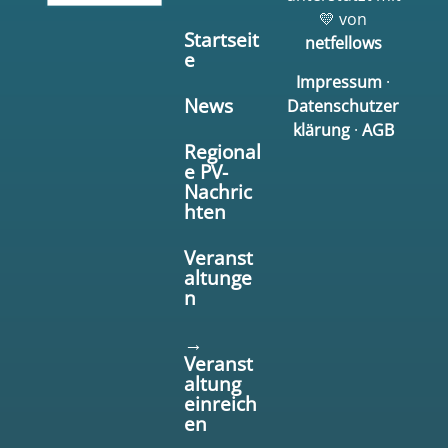
💛 von
Startseit
netfellows
e
Impressum
·
News
Datenschutzer
klärung
·
AGB
Regional
e PV-
Nachric
hten
Veranst
altunge
n
→
Veranst
altung
einreich
en