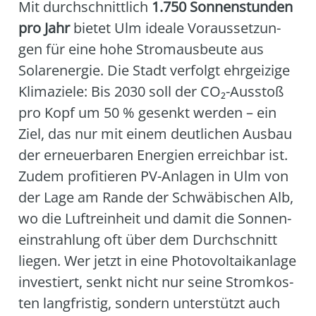
Mit durch­schnitt­lich
1.750 Son­nen­stun­den
pro Jahr
bie­tet Ulm idea­le Vor­aus­set­zun­
gen für eine hohe Strom­aus­beu­te aus
Solar­ener­gie. Die Stadt ver­folgt ehr­gei­zi­ge
Kli­ma­zie­le: Bis 2030 soll der CO₂-Aus­stoß
pro Kopf um 50 % gesenkt wer­den – ein
Ziel, das nur mit einem deut­li­chen Aus­bau
der erneu­er­ba­ren Ener­gien erreich­bar ist.
Zudem pro­fi­tie­ren PV-Anla­gen in Ulm von
der Lage am Ran­de der Schwä­bi­schen Alb,
wo die Luft­rein­heit und damit die Son­nen­
ein­strah­lung oft über dem Durch­schnitt
lie­gen. Wer jetzt in eine Pho­to­vol­ta­ik­an­la­ge
inves­tiert, senkt nicht nur sei­ne Strom­kos­
ten lang­fris­tig, son­dern unter­stützt auch