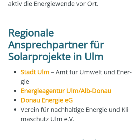
aktiv die Ener­gie­wen­de vor Ort.
Regionale
Ansprechpartner für
Solarprojekte in Ulm
Stadt Ulm
– Amt für Umwelt und Ener­
gie
Ener­gie­agen­tur Ulm/Alb-Donau
Donau Ener­gie eG
Ver­ein für nach­hal­ti­ge Ener­gie und Kli­
ma­schutz Ulm e.V.