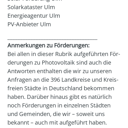
Solar­ka­tas­ter Ulm
Ener­gie­agen­tur Ulm
PV-Anbie­ter Ulm
___________________________________
Anmer­kun­gen zu För­de­run­gen:
Bei allen in die­ser Rubrik auf­ge­führ­ten För­
de­run­gen zu Pho­to­vol­ta­ik sind auch die
Ant­wor­ten ent­hal­ten die wir zu unse­ren
Anfra­gen an die 396 Land­krei­se und Kreis­
frei­en Städ­te in Deutsch­land bekom­men
haben. Dar­über hin­aus gibt es natür­lich
noch För­de­run­gen in ein­zel­nen Städ­ten
und Gemein­den, die wir – soweit uns
bekannt – auch mit auf­ge­führt haben.