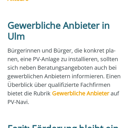
Gewerbliche Anbieter in
Ulm
Bür­ge­rin­nen und Bür­ger, die kon­kret pla­
nen, eine PV-Anla­ge zu instal­lie­ren, soll­ten
sich neben Bera­tungs­an­ge­bo­ten auch bei
gewerb­li­chen Anbie­tern infor­mie­ren. Einen
Über­blick über qua­li­fi­zier­te Fach­fir­men
bie­tet die Rubrik
Gewerb­li­che Anbie­ter
auf
PV-Navi.