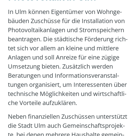
In Ulm kön­nen Eigen­tü­mer von Wohn­ge­
bäu­den Zuschüs­se für die Instal­la­ti­on von
Pho­to­vol­ta­ik­an­la­gen und Strom­spei­chern
bean­tra­gen. Die städ­ti­sche För­de­rung rich­
tet sich vor allem an klei­ne und mitt­le­re
Anla­gen und soll Anrei­ze für eine zügi­ge
Umset­zung bie­ten. Zusätz­lich wer­den
Bera­tun­gen und Infor­ma­ti­ons­ver­an­stal­
tun­gen orga­ni­siert, um Inter­es­sen­ten über
tech­ni­sche Mög­lich­kei­ten und wirt­schaft­li­
che Vor­tei­le auf­zu­klä­ren.
Neben finan­zi­el­len Zuschüs­sen unter­stützt
die Stadt Ulm auch Gemein­schafts­pro­jek­
te, bei denen meh­re­re Haus­hal­te gemein­