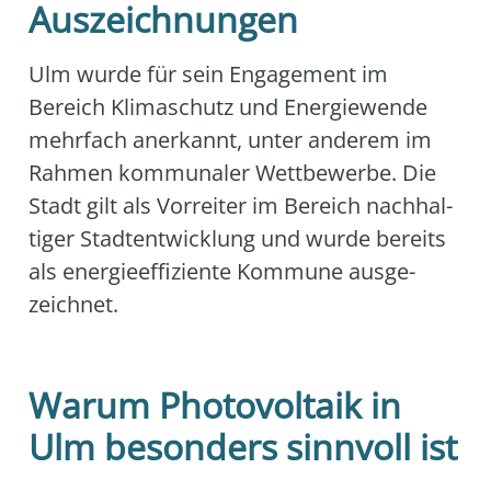
Auszeichnungen
Ulm wur­de für sein Enga­ge­ment im
Bereich Kli­ma­schutz und Ener­gie­wen­de
mehr­fach aner­kannt, unter ande­rem im
Rah­men kom­mu­na­ler Wett­be­wer­be. Die
Stadt gilt als Vor­rei­ter im Bereich nach­hal­
ti­ger Stadt­ent­wick­lung und wur­de bereits
als ener­gie­ef­fi­zi­en­te Kom­mu­ne aus­ge­
zeich­net.
Warum Photovoltaik in
Ulm besonders sinnvoll ist