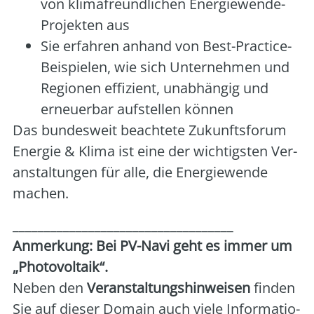
von kli­ma­freund­li­chen Ener­gie­wen­de-
Pro­jek­ten aus
Sie erfah­ren anhand von Best-Prac­ti­ce-
Bei­spie­len, wie sich Unter­neh­men und
Regio­nen effi­zi­ent, unab­hän­gig und
erneu­er­bar auf­stel­len kön­nen
Das bun­des­weit beach­te­te Zukunfts­fo­rum
Ener­gie & Kli­ma ist eine der wich­tigs­ten Ver­
an­stal­tun­gen für alle, die Ener­gie­wen­de
machen.
___________________________________
Anmer­kung: Bei PV-Navi geht es immer um
„Pho­to­vol­ta­ik“.
Neben den
Ver­an­stal­tungs­hin­wei­sen
fin­den
Sie auf die­ser Domain auch vie­le Infor­ma­tio­