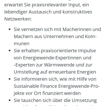
erwar­tet Sie pra­xis­re­le­van­ter Input, ein
leben­di­ger Aus­tausch und kon­struk­ti­ves
Netz­wer­ken:
Sie ver­net­zen sich mit Mache­rin­nen und
Machern aus Unter­neh­men und Kom­
mu­nen
Sie erhal­ten pra­xis­ori­en­tier­te Impul­se
von Ener­gie­wen­de-Exper­tin­nen und
‑Exper­ten zur Wär­me­wen­de und zur
Umstel­lung auf erneu­er­ba­re Ener­gien
Sie infor­mie­ren sich, wie mit Hil­fe von
Sus­tainable Finan­ce Ener­gie­wen­de-Pro­
jek­te vor Ort finan­ziert wer­den
Sie tau­schen sich über die Umset­zung