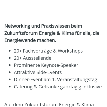
e.V. in Kooperation mit der
LandesEnergieAgentur Hessen (LEA Hessen)
Net­wor­king und Pra­xis­wis­sen beim
Zukunfts­fo­rum Ener­gie & Kli­ma für alle, die
Ener­gie­wen­de machen.
20+ Fach­vor­trä­ge & Work­shops
20+ Aus­stel­len­de
Pro­mi­nen­te Key­note-Spea­k­er
Attrak­ti­ve Side-Events
Din­ner-Event am 1. Ver­an­stal­tungs­tag
Cate­ring & Geträn­ke ganz­tä­gig inklu­si­ve
Auf dem Zukunfts­fo­rum Ener­gie & Kli­ma