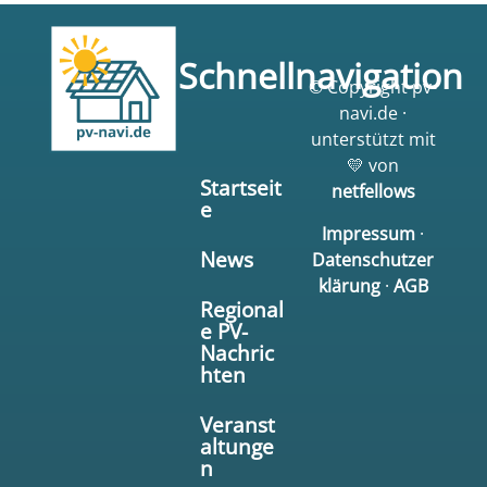
Schnellnavigation
© Copyright pv-
navi.de ·
unterstützt mit
💛 von
Startseit
netfellows
e
Impressum
·
News
Datenschutzer
klärung
·
AGB
Regional
e PV-
Nachric
hten
Veranst
altunge
n