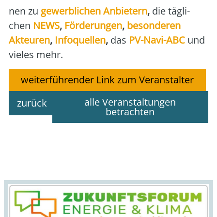
nen zu
gewerb­li­chen Anbie­tern
,
die täg­li­
chen
NEWS
,
För­de­run­gen
,
beson­de­ren
Akteu­ren
,
Info­quel­len
,
das
PV-Navi-ABC
und
vie­les mehr.
weiterführender Link zum Veranstalter
alle Veranstaltungen
zurück
betrachten