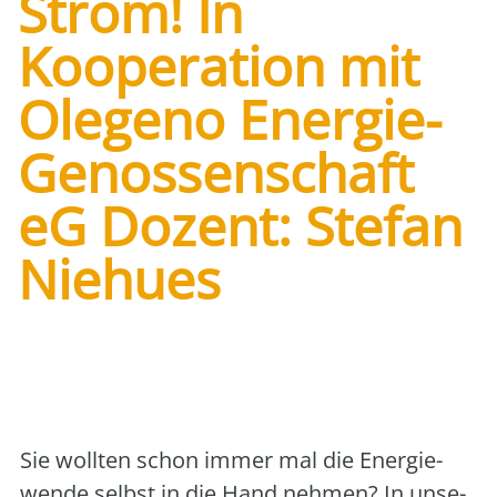
Strom! In
Kooperation mit
Olegeno Energie-
Genossenschaft
eG Dozent: Stefan
Niehues
Art der Veranstaltung:
Vortrag/Seminar vor
Ort
Veranstalter:
vhs Oldenburg
Sie woll­ten schon immer mal die Ener­gie­
wen­de selbst in die Hand neh­men? In unse­