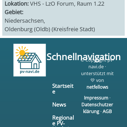
Lokation:
VHS - LzO Forum, Raum 1.22
Gebiet:
Niedersachsen
,
Oldenburg (Oldb) (Kreisfreie Stadt)
Schnellnavigation
© Copyright pv-
navi.de ·
unterstützt mit
💛 von
Startseit
netfellows
e
Impressum
·
News
Datenschutzer
klärung
·
AGB
Regional
e PV-