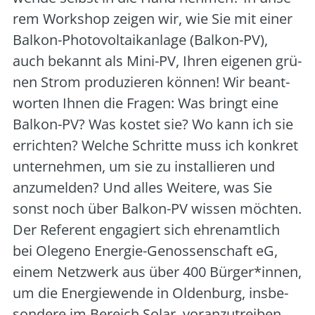
rem Work­shop zei­gen wir, wie Sie mit einer
Bal­kon-Pho­to­vol­ta­ik­an­la­ge (Bal­kon-PV),
auch bekannt als Mini-PV, Ihren eige­nen grü­
nen Strom pro­du­zie­ren kön­nen! Wir beant­
wor­ten Ihnen die Fra­gen: Was bringt eine
Bal­kon-PV? Was kos­tet sie? Wo kann ich sie
errich­ten? Wel­che Schrit­te muss ich kon­kret
unter­neh­men, um sie zu instal­lie­ren und
anzu­mel­den? Und alles Wei­te­re, was Sie
sonst noch über Bal­kon-PV wis­sen möch­ten.
Der Refe­rent enga­giert sich ehren­amt­lich
bei Ole­ge­no Ener­gie-Genos­sen­schaft eG,
einem Netz­werk aus über 400 Bürger*innen,
um die Ener­gie­wen­de in Olden­burg, ins­be­
son­de­re im Bereich Solar, vor­an­zu­trei­ben.