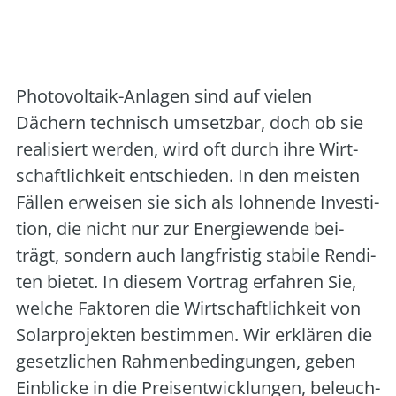
Veranstalter:
Solarenergie-Förderverein
Deutschland e.V.
Pho­to­vol­ta­ik-Anla­gen sind auf vie­len
Dächern tech­nisch umsetz­bar, doch ob sie
rea­li­siert wer­den, wird oft durch ihre Wirt­
schaft­lich­keit ent­schie­den. In den meis­ten
Fäl­len erwei­sen sie sich als loh­nen­de Inves­ti­
ti­on, die nicht nur zur Ener­gie­wen­de bei­
trägt, son­dern auch lang­fris­tig sta­bi­le Ren­di­
ten bie­tet. In die­sem Vor­trag erfah­ren Sie,
wel­che Fak­to­ren die Wirt­schaft­lich­keit von
Solar­pro­jek­ten bestim­men. Wir erklä­ren die
gesetz­li­chen Rah­men­be­din­gun­gen, geben
Ein­bli­cke in die Preis­ent­wick­lun­gen, beleuch­