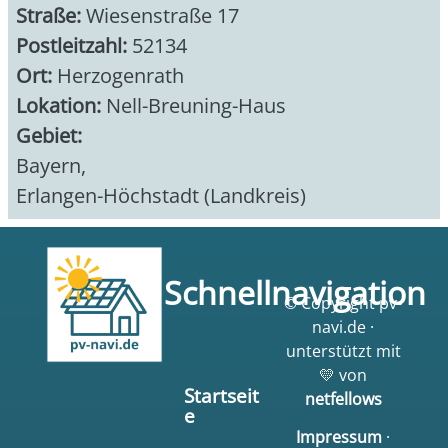
Straße:
Wiesenstraße 17
Postleitzahl:
52134
Ort:
Herzogenrath
Lokation:
Nell-Breuning-Haus
Gebiet:
Bayern
,
Erlangen-Höchstadt (Landkreis)
Schnellnavigation
© Copyright pv-
navi.de ·
unterstützt mit
💛 von
Startseit
netfellows
e
Impressum
·