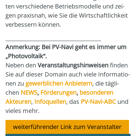
ten ver­schie­de­ne Betriebs­mo­del­le und zei­
gen pra­xis­nah, wie Sie die Wirt­schaft­lich­keit
ver­bes­sern kön­nen.
___________________________________
Anmer­kung: Bei PV-Navi geht es immer um
„Pho­to­vol­ta­ik“.
Neben den
Ver­an­stal­tungs­hin­wei­sen
fin­den
Sie auf die­ser Domain auch vie­le Infor­ma­tio­
nen zu
gewerb­li­chen Anbie­tern
, die täg­li­
chen
NEWS
,
För­de­run­gen
,
beson­de­ren
Akteu­ren
,
Info­quel­len
, das
PV-Navi-ABC
und
vie­les mehr.
weiterführender Link zum Veranstalter