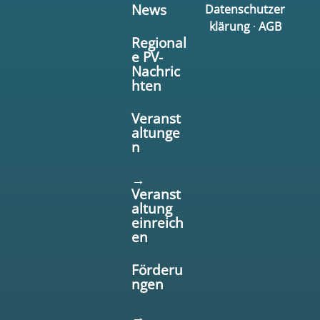
News
Datenschutzer
klärung
·
AGB
Regional
e PV-
Nachric
hten
Veranst
altunge
n
→
Veranst
altung
einreich
en
Förderu
ngen
→