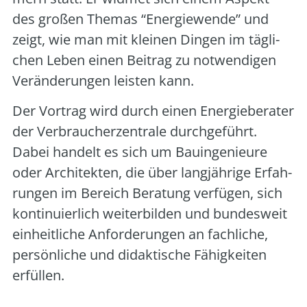
des gro­ßen The­mas “Ener­gie­wen­de” und
zeigt, wie man mit klei­nen Din­gen im täg­li­
chen Leben einen Bei­trag zu not­wen­di­gen
Ver­än­de­run­gen leis­ten kann.
Der Vor­trag wird durch einen Ener­gie­be­ra­ter
der Ver­brau­cher­zen­tra­le durch­ge­führt.
Dabei han­delt es sich um Bau­in­ge­nieu­re
oder Archi­tek­ten, die über lang­jäh­ri­ge Erfah­
run­gen im Bereich Bera­tung ver­fü­gen, sich
kon­ti­nu­ier­lich wei­ter­bil­den und bun­des­weit
ein­heit­li­che Anfor­de­run­gen an fach­li­che,
per­sön­li­che und didak­ti­sche Fähig­kei­ten
erfül­len.
___________________________________