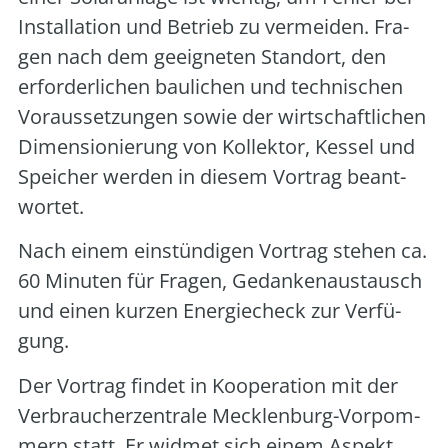
Instal­la­ti­on und Betrieb zu ver­mei­den. Fra­
gen nach dem geeig­ne­ten Stand­ort, den
erfor­der­li­chen bau­li­chen und tech­ni­schen
Vor­aus­set­zun­gen sowie der wirt­schaft­li­chen
Dimen­sio­nie­rung von Kol­lek­tor, Kes­sel und
Spei­cher wer­den in die­sem Vor­trag beant­
wor­tet.
Nach einem ein­stün­di­gen Vor­trag ste­hen ca.
60 Minu­ten für Fra­gen, Gedan­ken­aus­tausch
und einen kur­zen Ener­gie­check zur Ver­fü­
gung.
Der Vor­trag fin­det in Koope­ra­ti­on mit der
Ver­brau­cher­zen­tra­le Meck­len­burg-Vor­pom­
mern statt. Er wid­met sich einem Aspekt