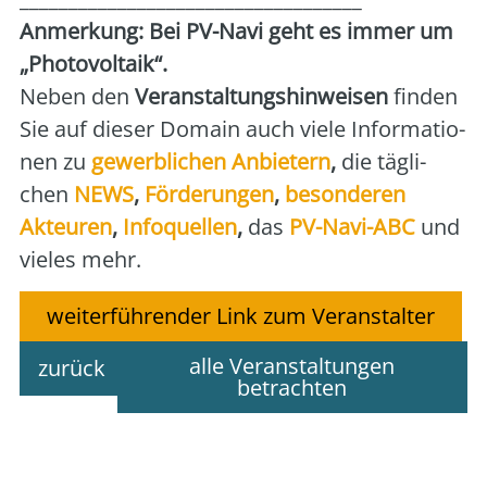
Anmer­kung: Bei PV-Navi geht es immer um
„Pho­to­vol­ta­ik“.
Neben den
Ver­an­stal­tungs­hin­wei­sen
fin­den
Sie auf die­ser Domain auch vie­le Infor­ma­tio­
nen zu
gewerb­li­chen Anbie­tern
,
die täg­li­
chen
NEWS
,
För­de­run­gen
,
beson­de­ren
Akteu­ren
,
Info­quel­len
,
das
PV-Navi-ABC
und
vie­les mehr.
weiterführender Link zum Veranstalter
alle Veranstaltungen
zurück
betrachten