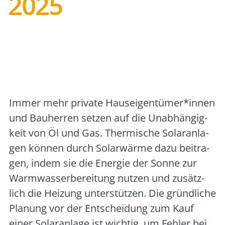
2025
Art der Veranstaltung:
Vortrag/Seminar vor
Ort
Veranstalter:
Verbraucherzentrale
Mecklenburg-Vorpommern
Immer mehr pri­va­te Hauseigentümer*innen
und Bau­her­ren set­zen auf die Unab­hän­gig­
keit von Öl und Gas. Ther­mi­sche Solar­an­la­
gen kön­nen durch Solar­wär­me dazu bei­tra­
gen, indem sie die Ener­gie der Son­ne zur
Warm­was­ser­be­rei­tung nut­zen und zusätz­
lich die Hei­zung unter­stüt­zen. Die gründ­li­che
Pla­nung vor der Ent­schei­dung zum Kauf
einer Solar­an­la­ge ist wich­tig, um Feh­ler bei