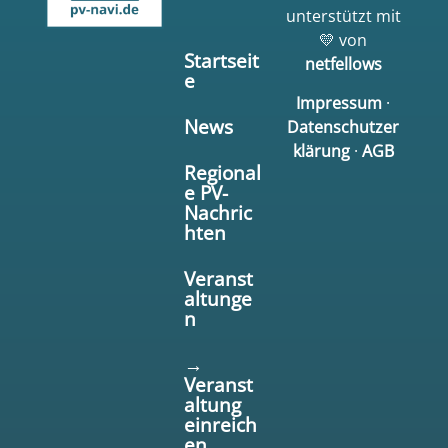
unterstützt mit
💛 von
Startseit
netfellows
e
Impressum
·
News
Datenschutzer
klärung
·
AGB
Regional
e PV-
Nachric
hten
Veranst
altunge
n
→
Veranst
altung
einreich
en