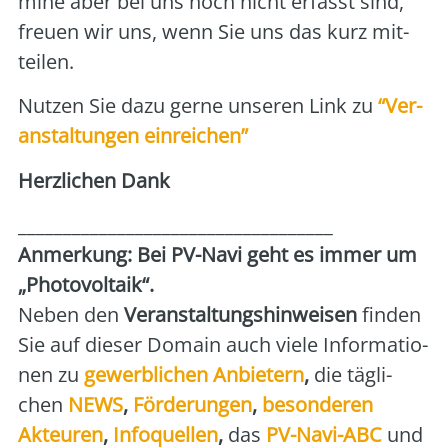
mi­ne aber bei uns noch nicht erfasst sind,
freu­en wir uns, wenn Sie uns das kurz mit­
tei­len.
Nut­zen Sie dazu ger­ne unse­ren Link zu
“Ver­
an­stal­tun­gen ein­rei­chen”
Herz­li­chen Dank
___________________________________
Anmer­kung: Bei PV-Navi geht es immer um
„Pho­to­vol­ta­ik“.
Neben den
Ver­an­stal­tungs­hin­wei­sen
fin­den
Sie auf die­ser Domain auch vie­le Infor­ma­tio­
nen zu
gewerb­li­chen Anbie­tern
,
die täg­li­
chen
NEWS
,
För­de­run­gen
,
beson­de­ren
Akteu­ren
,
Info­quel­len
,
das
PV-Navi-ABC
und