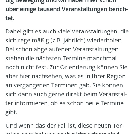
dig Bewe­gung und wir haben hier schon
über eini­ge tau­send Ver­an­stal­tun­gen berich­
tet.
Dabei gibt es auch vie­le Ver­an­stal­tun­gen, die
sich regel­mä­ßig (z.B. jähr­lich) wie­der­ho­len.
Bei schon abge­lau­fe­nen Ver­an­stal­tun­gen
ste­hen die nächs­ten Ter­mi­ne manch­mal
noch nicht fest. Zur Ori­en­tie­rung kön­nen Sie
aber hier nach­se­hen, was es in Ihrer Regi­on
an ver­gan­ge­nen Ter­mi­nen gab. Sie kön­nen
sich dann auch ger­ne direkt beim Ver­an­stal­
ter infor­mie­ren, ob es schon neue Ter­mi­ne
gibt.
Und wenn das der Fall ist, die­se neu­en Ter­