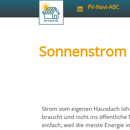
PV-Navi-ABC
Sonnenstrom v
Art der Veranstaltung:
online
Veranstalter:
Verbraucherzentrale
Strom vom eige­nen Haus­dach lohn
braucht und nicht ins öffent­li­che 
ein­fach, weil die meis­te Ener­gie 