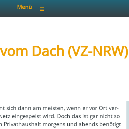
Menü
om Dach (VZ-NRW) 1
 Nordrhein-Westfalen
t sich dann am meis­ten, wenn er vor Ort ver­
Netz ein­ge­speist wird. Doch das ist gar nicht so
im Pri­vat­haus­halt mor­gens und abends benö­tigt