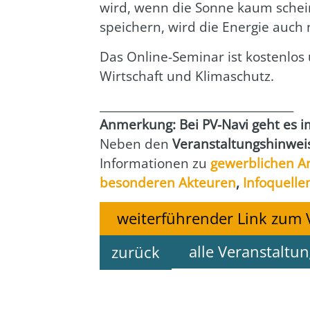
wird, wenn die Son­ne kaum scheint
spei­chern, wird die Ener­gie auch 
Das Online-Semi­nar ist kos­ten­los 
Wirt­schaft und Kli­ma­schutz.
___________________________________
Anmer­kung: Bei PV-Navi geht es imm
Neben den
Ver­an­stal­tungs­hin­wei
Infor­ma­tio­nen zu
gewerb­li­chen A
beson­de­ren Akteu­ren
,
Info­quel­le
weiterführender Link zum 
alle Veranstaltu
zurück