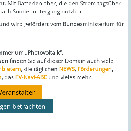
. Mit Bat­te­rien aber, die den Strom tags­über
nach Son­nen­un­ter­gang nutz­bar.
und wird geför­dert vom Bun­des­mi­nis­te­ri­um für
er um „Pho­to­vol­ta­ik“.
­sen
fin­den Sie auf die­ser Domain auch vie­le
nbie­tern
,
die täg­li­chen
NEWS
,
För­de­run­gen
,
n
,
das
PV-Navi-ABC
und vie­les mehr.
Veranstalter
ngen betrachten