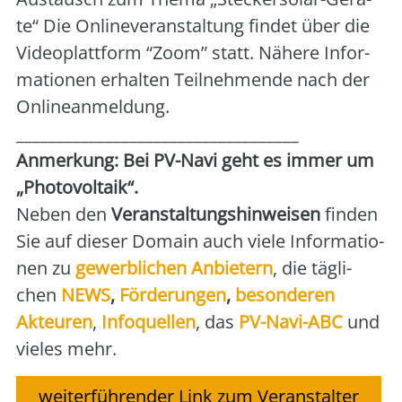
te“ Die Onlin­ever­an­stal­tung fin­det über die
Video­platt­form “Zoom” statt. Nähe­re Infor­
ma­tio­nen erhal­ten Teil­neh­men­de nach der
Online­an­mel­dung.
___________________________________
Anmer­kung: Bei PV-Navi geht es immer um
„Pho­to­vol­ta­ik“.
Neben den
Ver­an­stal­tungs­hin­wei­sen
fin­den
Sie auf die­ser Domain auch vie­le Infor­ma­tio­
nen zu
gewerb­li­chen Anbie­tern
, die täg­li­
chen
NEWS
,
För­de­run­gen
,
beson­de­ren
Akteu­ren
,
Info­quel­len
, das
PV-Navi-ABC
und
vie­les mehr.
weiterführender Link zum Veranstalter