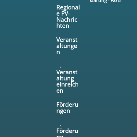
klärung
·
AGB
Regional
e PV-
Nachric
hten
Veranst
altunge
n
→
Veranst
altung
einreich
en
Förderu
ngen
→
Förderu
ng