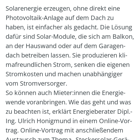
Solar­ener­gie erzeu­gen, ohne direkt eine
Pho­to­vol­ta­ik-Anla­ge auf dem Dach zu
haben, ist ein­fa­cher als gedacht. Die Lösung
dafür sind Solar-Modu­le, die sich am Bal­kon,
an der Haus­wand oder auf dem Gara­gen­
dach betrei­ben las­sen. Sie pro­du­zie­ren kli­
ma­freund­li­chen Strom, sen­ken die eige­nen
Strom­kos­ten und machen unab­hän­gi­ger
vom Strom­ver­sor­ger.
So kön­nen auch Mieter:innen die Ener­gie­
wen­de vor­an­brin­gen. Wie das geht und was
zu beach­ten ist, erklärt Ener­gie­be­ra­ter Dipl.-
Ing. Ulrich Honig­mund in einem Online-Vor­
trag. Online-Vor­trag mit anschlie­ßen­dem
Aus­tausch zum The­ma „Ste­cker­so­lar-Gerä­