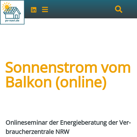
Sonnenstrom vom
Balkon (online)
Art der Veranstaltung:
online
Veranstalter:
vhs Goch
Online­se­mi­nar der Ener­gie­be­ra­tung der Ver­
brau­cher­zen­tra­le NRW