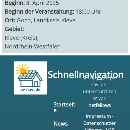
Beginn:
8. April 2025
Beginn der Veranstaltung:
18:00 Uhr
Ort:
Goch, Landkreis Kleve
Gebiet:
Kleve (Kreis)
,
Nordrhein-Westfalen
Schnellnavigation
© Copyright pv-
navi.de ·
unterstützt mit
💛 von
Startseit
netfellows
e
Impressum
·
News
Datenschutzer