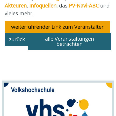
Akteu­ren
,
Info­quel­len
, das
PV-Navi-ABC
und
vie­les mehr.
weiterführender Link zum Veranstalter
alle Veranstaltungen
zurück
betrachten