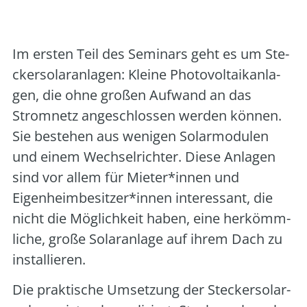
Veranstalter:
vhs Halstenbek
Im ers­ten Teil des Semi­nars geht es um Ste­
cker­so­lar­an­la­gen: Klei­ne Pho­to­vol­ta­ik­an­la­
gen, die ohne gro­ßen Auf­wand an das
Strom­netz ange­schlos­sen wer­den kön­nen.
Sie bestehen aus weni­gen Solar­mo­du­len
und einem Wech­sel­rich­ter. Die­se Anla­gen
sind vor allem für Mieter*innen und
Eigenheimbesitzer*innen inter­es­sant, die
nicht die Mög­lich­keit haben, eine her­kömm­
li­che, gro­ße Solar­an­la­ge auf ihrem Dach zu
instal­lie­ren.
Die prak­ti­sche Umset­zung der Ste­cker­so­lar­