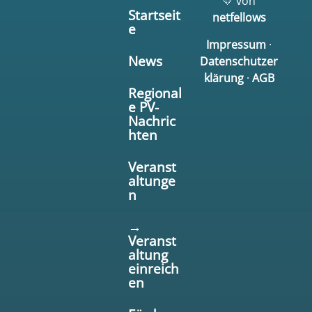
💛 von
Startseit
netfellows
e
Impressum
·
News
Datenschutzer
klärung
·
AGB
Regional
e PV-
Nachric
hten
Veranst
altunge
n
→
Veranst
altung
einreich
en