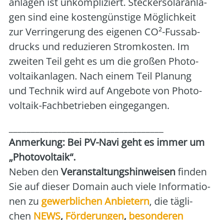
an­la­gen ist unkom­pli­ziert. Ste­cker­so­lar­an­la­
gen sind eine kos­ten­güns­ti­ge Mög­lich­keit
zur Ver­rin­ge­rung des eige­nen CO²-Fuss­ab­
drucks und redu­zie­ren Strom­kos­ten. Im
zwei­ten Teil geht es um die gro­ßen Pho­to­
vol­ta­ik­an­la­gen. Nach einem Teil Pla­nung
und Tech­nik wird auf Ange­bo­te von Pho­to­
vol­ta­ik-Fach­be­trie­ben ein­ge­gan­gen.
___________________________________
Anmer­kung: Bei PV-Navi geht es immer um
„Pho­to­vol­ta­ik“.
Neben den
Ver­an­stal­tungs­hin­wei­sen
fin­den
Sie auf die­ser Domain auch vie­le Infor­ma­tio­
nen zu
gewerb­li­chen Anbie­tern
, die täg­li­
chen
NEWS
,
För­de­run­gen
,
beson­de­ren