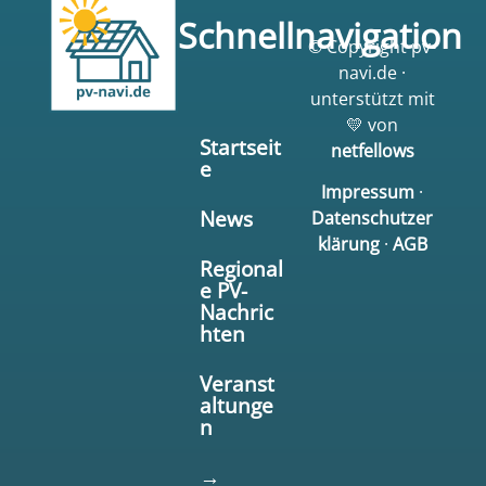
Schnellnavigation
© Copyright pv-
navi.de ·
unterstützt mit
💛 von
Startseit
netfellows
e
Impressum
·
News
Datenschutzer
klärung
·
AGB
Regional
e PV-
Nachric
hten
Veranst
altunge
n
→