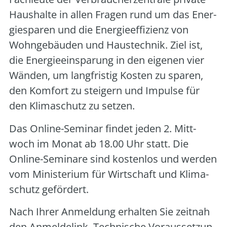
Haus­hal­te in allen Fra­gen rund um das Ener­
gie­spa­ren und die Ener­gie­ef­fi­zi­enz von
Wohn­ge­bäu­den und Haus­tech­nik. Ziel ist,
die Ener­gie­ein­spa­rung in den eige­nen vier
Wän­den, um lang­fris­tig Kos­ten zu spa­ren,
den Kom­fort zu stei­gern und Impul­se für
den Kli­ma­schutz zu set­zen.
Das Online-Semi­nar fin­det jeden 2. Mitt­
woch im Monat ab 18.00 Uhr statt. Die
Online-Semi­na­re sind kos­ten­los und wer­den
vom Minis­te­ri­um für Wirt­schaft und Kli­ma­
schutz geför­dert.
Nach Ihrer Anmel­dung erhal­ten Sie zeit­nah
den Anmel­de­link. Tech­ni­sche Vor­aus­set­zun­