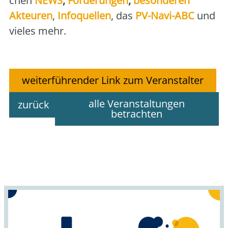
chen
NEWS
,
För­de­run­gen
,
beson­de­ren
Akteu­ren
,
Info­quel­len
, das
PV-Navi-ABC
und
vie­les mehr.
weiterführender Link zum Veranstalter
alle Veranstaltungen
zurück
betrachten