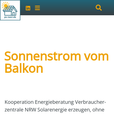
Sonnenstrom vom
Balkon
Art der Veranstaltung:
online
Veranstalter:
Volkshochschule Lippe-Ost
Koope­ra­ti­on Ener­gie­be­ra­tung Ver­brau­cher­
zen­tra­le NRW Solar­ener­gie erzeu­gen, ohne