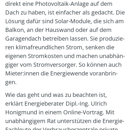
direkt eine Pho­to­vol­ta­ik-Anla­ge auf dem
Dach zu haben, ist ein­fa­cher als gedacht. Die
Lösung dafür sind Solar-Modu­le, die sich am
Bal­kon, an der Haus­wand oder auf dem
Gara­gen­dach betrei­ben las­sen. Sie pro­du­zie­
ren kli­ma­freund­li­chen Strom, sen­ken die
eige­nen Strom­kos­ten und machen unab­hän­
gi­ger vom Strom­ver­sor­ger. So kön­nen auch
Mieter:innen die Ener­gie­wen­de vor­an­brin­
gen.
Wie das geht und was zu beach­ten ist,
erklärt Ener­gie­be­ra­ter Dipl.-Ing. Ulrich
Honig­mund in einem Online-Vor­trag. Mit
unab­hän­gi­gem Rat unter­stüt­zen die Ener­gie-
Fach­leu­te der Ver­brau­cher­zen­tra­le pri­va­te