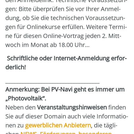
gen: Bit­te über­prü­fen Sie vor Ihrer Anmel­
dung, ob Sie die tech­ni­schen Vor­aus­set­zun­
gen für Online­kur­se erfül­len. Wei­te­re Ter­mi­
ne für die­sen Online-Vor­trag jeden 2. Mitt­
woch im Monat ab 18.00 Uhr…
Schrift­li­che oder Inter­net-Anmel­dung erfor­
der­lich!
___________________________________
Anmer­kung: Bei PV-Navi geht es immer um
„Pho­to­vol­ta­ik“.
Neben den
Ver­an­stal­tungs­hin­wei­sen
fin­den
Sie auf die­ser Domain auch vie­le Infor­ma­tio­
nen zu
gewerb­li­chen Anbie­tern
, die täg­li­