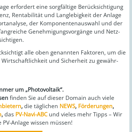
la­ge erfor­dert eine sorg­fäl­ti­ge Berück­sich­ti­gung
enz, Ren­ta­bi­li­tät und Lang­le­big­keit der Anla­ge
rt­ana­ly­se, der Kom­po­nen­ten­aus­wahl und der
ng­rei­che Geneh­mi­gungs­vor­gän­ge und Netz­
ich­ti­gen.
k­sich­tigt alle oben genann­ten Fak­to­ren, um die
, Wirt­schaft­lich­keit und Sicher­heit zu gewähr­
er um „Pho­to­vol­ta­ik“.
­sen
fin­den Sie auf die­ser Domain auch vie­le
nbie­tern
,
die täg­li­chen
NEWS
,
För­de­run­gen
,
n
,
das
PV-Navi-ABC
und vie­les mehr Tipps – Wir
re PV-Anla­ge wis­sen müs­sen!