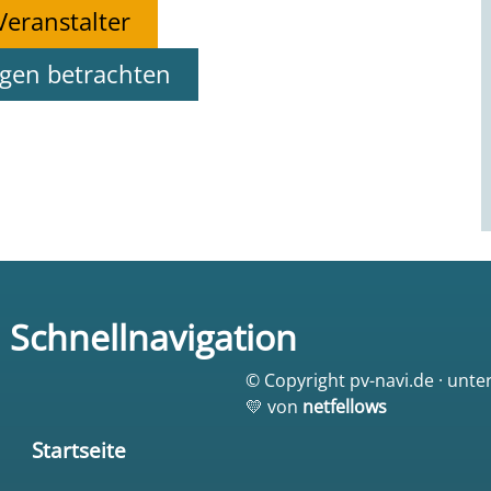
Veranstalter
ngen betrachten
Schnellnavigation
© Copyright pv-navi.de · unte
💛 von
netfellows
Startseite