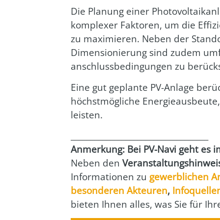
Die Pla­nung einer Pho­to­vol­ta­ik­an­
kom­ple­xer Fak­to­ren, um die Effi­zi­
zu maxi­mie­ren. Neben der Stand­o
Dimen­sio­nie­rung sind zudem umfa
an­schluss­be­din­gun­gen zu berück­s
Eine gut geplan­te PV-Anla­ge berüc
höchst­mög­li­che Ener­gie­aus­beu­te
leis­ten.
___________________________________
Anmer­kung: Bei PV-Navi geht es imm
Neben den
Ver­an­stal­tungs­hin­wei
Infor­ma­tio­nen zu
gewerb­li­chen A
beson­de­ren Akteu­ren
,
Info­quel­le
bie­ten Ihnen alles, was Sie für Ih