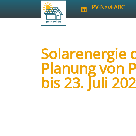
PV-Navi-ABC
Solarenergie o
Planung von P
bis 23. Juli 20
Art der Veranstaltung:
Aus- und We
Veranstalter:
HWK Potsdam / Komp