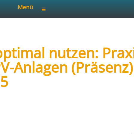
Menü
ptimal nutzen: Praxi
V-Anlagen (Präsenz) 
25
iterbildung
etenzzentrum für Energiespeicherung und Ene