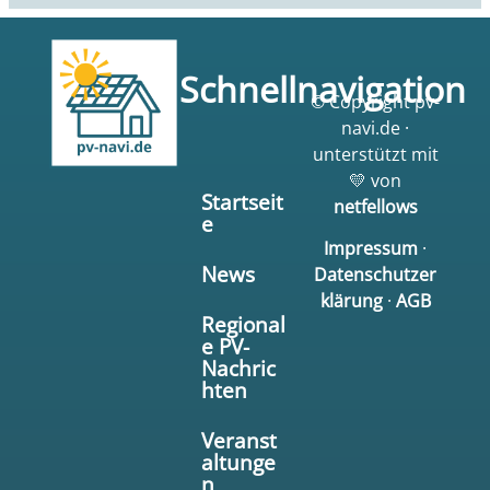
Schnellnavigation
© Copyright pv-
navi.de ·
unterstützt mit
💛 von
Startseit
netfellows
e
Impressum
·
News
Datenschutzer
klärung
·
AGB
Regional
e PV-
Nachric
hten
Veranst
altunge
n