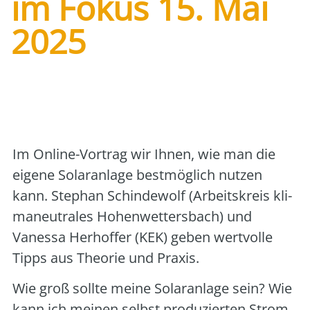
im Fokus 15. Mai
2025
Art der Veranstaltung:
online
Veranstalter:
Karlsruher Energie- und
Klimaschutzagentur (KEK)
Im Online-Vor­trag wir Ihnen, wie man die
eige­ne Solar­an­la­ge best­mög­lich nut­zen
kann. Ste­phan Schin­de­wolf (Arbeits­kreis kli­
ma­neu­tra­les Hohen­wet­ters­bach) und
Vanes­sa Her­hof­fer (KEK) geben wert­vol­le
Tipps aus Theo­rie und Pra­xis.
Wie groß soll­te mei­ne Solar­an­la­ge sein? Wie
kann ich mei­nen selbst pro­du­zier­ten Strom