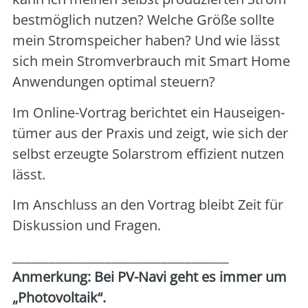
best­mög­lich nut­zen? Wel­che Grö­ße soll­te
mein Strom­spei­cher haben? Und wie lässt
sich mein Strom­ver­brauch mit Smart Home
Anwen­dun­gen opti­mal steu­ern?
Im Online-Vor­trag berich­tet ein Haus­ei­gen­
tü­mer aus der Pra­xis und zeigt, wie sich der
selbst erzeug­te Solar­strom effi­zi­ent nut­zen
lässt.
Im Anschluss an den Vor­trag bleibt Zeit für
Dis­kus­si­on und Fra­gen.
___________________________________
Anmer­kung: Bei PV-Navi geht es immer um
„Pho­to­vol­ta­ik“.