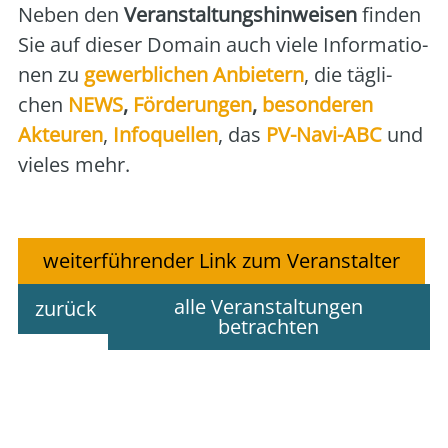
Neben den
Ver­an­stal­tungs­hin­wei­sen
fin­den
Sie auf die­ser Domain auch vie­le Infor­ma­tio­
nen zu
gewerb­li­chen Anbie­tern
, die täg­li­
chen
NEWS
,
För­de­run­gen
,
beson­de­ren
Akteu­ren
,
Info­quel­len
, das
PV-Navi-ABC
und
vie­les mehr.
weiterführender Link zum Veranstalter
alle Veranstaltungen
zurück
betrachten