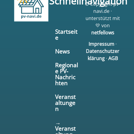
Schnellnavigation
© Copyright pv-
navi.de ·
unterstützt mit
💛 von
Startseit
netfellows
e
Impressum
·
News
Datenschutzer
klärung
·
AGB
Regional
e PV-
Nachric
hten
Veranst
altunge
n
→
Veranst