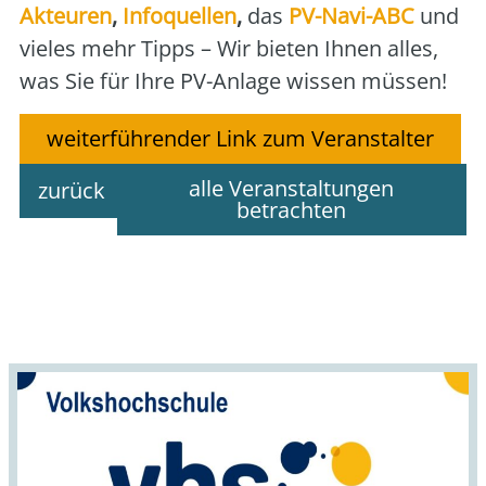
Akteu­ren
,
Info­quel­len
,
das
PV-Navi-ABC
und
vie­les mehr Tipps – Wir bie­ten Ihnen alles,
was Sie für Ihre PV-Anla­ge wis­sen müs­sen!
weiterführender Link zum Veranstalter
alle Veranstaltungen
zurück
betrachten