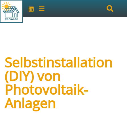
Selbstinstallation
(DIY) von
Photovoltaik-
Anlagen
Art der Veranstaltung:
online
Veranstalter:
vhs Emsdetten-Greven-