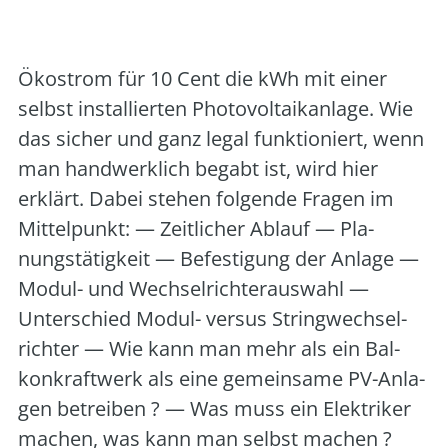
Saerbeck
Öko­strom für 10 Cent die kWh mit einer
selbst instal­lier­ten Pho­to­vol­ta­ik­an­la­ge. Wie
das sicher und ganz legal funk­tio­niert, wenn
man hand­werk­lich begabt ist, wird hier
erklärt. Dabei ste­hen fol­gen­de Fra­gen im
Mit­tel­punkt: — Zeit­li­cher Ablauf — Pla­
nungs­tä­tig­keit — Befes­ti­gung der Anla­ge —
Modul- und Wech­sel­rich­ter­aus­wahl —
Unter­schied Modul- ver­sus String­wech­sel­
rich­ter — Wie kann man mehr als ein Bal­
kon­kraft­werk als eine gemein­sa­me PV-Anla­
gen betrei­ben ? — Was muss ein Elek­tri­ker
machen, was kann man selbst machen ?