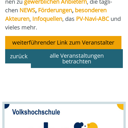
nen zu
gewerb­li­chen Anbie­tern
, die täg­li­
chen
NEWS
,
För­de­run­gen
,
beson­de­ren
Akteu­ren
,
Info­quel­len
, das
PV-Navi-ABC
und
vie­les mehr.
weiterführender Link zum Veranstalter
alle Veranstaltungen
zurück
betrachten