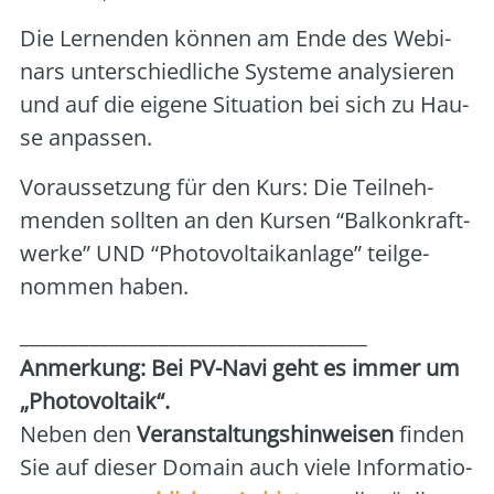
Die Ler­nen­den kön­nen am Ende des Web­i­
nars unter­schied­li­che Sys­te­me ana­ly­sie­ren
und auf die eige­ne Situa­ti­on bei sich zu Hau­
se anpas­sen.
Vor­aus­set­zung für den Kurs: Die Teil­neh­
men­den soll­ten an den Kur­sen “Bal­kon­kraft­
wer­ke” UND “Pho­to­vol­ta­ik­an­la­ge” teil­ge­
nom­men haben.
___________________________________
Anmer­kung: Bei PV-Navi geht es immer um
„Pho­to­vol­ta­ik“.
Neben den
Ver­an­stal­tungs­hin­wei­sen
fin­den
Sie auf die­ser Domain auch vie­le Infor­ma­tio­