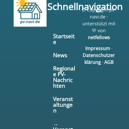
Schnellnavigation
© Copyright pv-
navi.de ·
unterstützt mit
💛 von
Startseit
netfellows
e
Impressum
·
News
Datenschutzer
klärung
·
AGB
Regional
e PV-
Nachric
hten
Veranst
altunge
n
→