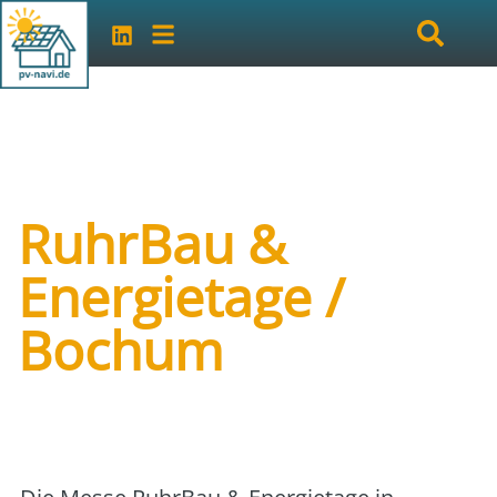
RuhrBau &
Energietage /
Bochum
Art der Veranstaltung:
Messe
Veranstalter:
Jürgen Bürschel