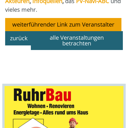
Akteu­ren
,
Info­quel­len
,
das
PV-Navi-ABC
und
vie­les mehr.
weiterführender Link zum Veranstalter
alle Veranstaltungen
zurück
betrachten