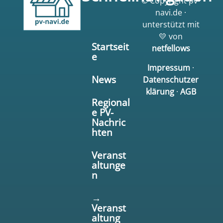
© Copyright pv-
navi.de ·
unterstützt mit
💛 von
Startseit
netfellows
e
Impressum
·
News
Datenschutzer
klärung
·
AGB
Regional
e PV-
Nachric
hten
Veranst
altunge
n
→
Veranst
altung