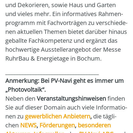
und Deko­rie­ren, sowie Haus und Gar­ten
und vie­les mehr. Ein infor­ma­ti­ves Rah­men­
pro­gramm mit Fach­vor­trä­gen zu ver­schie­de­
nen aktu­el­len The­men bie­tet dar­über hin­aus
geball­te Fach­kom­pe­tenz und ergänzt das
hoch­wer­ti­ge Aus­stel­ler­an­ge­bot der Mes­se
Ruhr­Bau & Ener­gie­ta­ge in Bochum.
___________________________________
Anmer­kung: Bei PV-Navi geht es immer um
„Pho­to­vol­ta­ik“.
Neben den
Ver­an­stal­tungs­hin­wei­sen
fin­den
Sie auf die­ser Domain auch vie­le Infor­ma­tio­
nen zu
gewerb­li­chen Anbie­tern
,
die täg­li­
chen
NEWS
,
För­de­run­gen
,
beson­de­ren