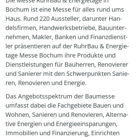
Die Mes­se Ruhr­Bau & Ener­gie­ta­ge in
Bochum ist eine Mes­se für alles rund ums
Haus. Rund 220 Aus­stel­ler, dar­un­ter Han­
dels­fir­men, Hand­werks­be­trie­be, Bau­un­ter­
neh­men, Mak­ler, Ban­ken und Finanz­dienst­
ler prä­sen­tie­ren auf der Ruhr­Bau & Ener­gie­
ta­ge Mes­se Bochum ihre Pro­duk­te und
Dienst­leis­tun­gen für Bau­her­ren, Reno­vie­rer
und Sanie­rer mit den Schwer­punk­ten Sanie­
ren, Reno­vie­ren und Ener­gie.
Das Ange­bots­spek­trum der Bau­mes­se
umfasst dabei die Fach­ge­bie­te Bau­en und
Woh­nen, Sanie­ren und Reno­vie­ren, Alter­na­
ti­ve Ener­gien und Ener­gie­ein­spa­run­gen,
Immo­bi­li­en und Finan­zie­rung, Ein­rich­ten