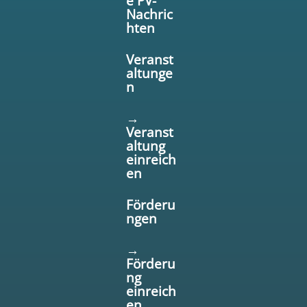
e PV-
Nachric
hten
Veranst
altunge
n
→
Veranst
altung
einreich
en
Förderu
ngen
→
Förderu
ng
einreich
en