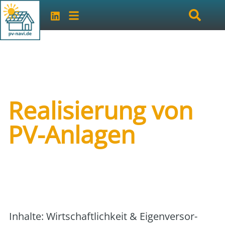
Realisierung von
PV-Anlagen
Art der Veranstaltung:
Vortrag/Seminar vor
Ort
Veranstalter:
Gemeinde Murg
Inhal­te: Wirt­schaft­lich­keit & Eigen­ver­sor­