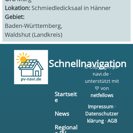
Lokation:
Schmiedledicksaal in Hänner
Gebiet:
Baden-Württemberg
,
Waldshut (Landkreis)
Schnellnavigation
© Copyright pv-
navi.de ·
unterstützt mit
💛 von
Startseit
netfellows
e
Impressum
·
News
Datenschutzer
klärung
·
AGB
Regional