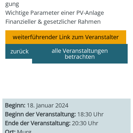
gung
Wich­ti­ge Para­me­ter einer PV-Anla­ge
Finan­zi­el­ler & gesetz­li­cher Rah­men
weiterführender Link zum Veranstalter
alle Veranstaltungen
zurück
betrachten
Beginn:
18. Januar 2024
Beginn der Veranstaltung:
18:30 Uhr
Ende der Veranstaltung:
20:30 Uhr
Ort:
Murg