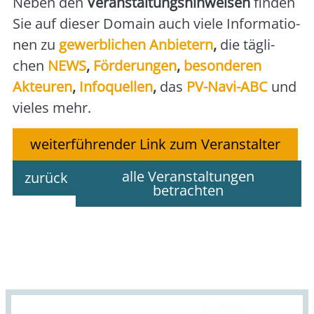
Neben den
Ver­an­stal­tungs­hin­wei­sen
fin­den
Sie auf die­ser Domain auch vie­le Infor­ma­tio­
nen zu
gewerb­li­chen Anbie­tern
,
die täg­li­
chen
NEWS
,
För­de­run­gen
,
beson­de­ren
Akteu­ren
,
Info­quel­len
,
das
PV-Navi-ABC
und
vie­les mehr.
weiterführender Link zum Veranstalter
alle Veranstaltungen
zurück
betrachten