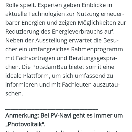
Rol­le spielt. Exper­ten geben Ein­bli­cke in
aktu­el­le Tech­no­lo­gien zur Nut­zung erneu­er­
ba­rer Ener­gien und zei­gen Mög­lich­kei­ten zur
Redu­zie­rung des Ener­gie­ver­brauchs auf.
Neben der Aus­stel­lung erwar­tet die Besu­
cher ein umfang­rei­ches Rah­men­pro­gramm
mit Fach­vor­trä­gen und Bera­tungs­ge­sprä­
chen. Die Pots­dam­Bau bie­tet somit eine
idea­le Platt­form, um sich umfas­send zu
infor­mie­ren und mit Fach­leu­ten aus­zu­tau­
schen.
___________________________________
Anmer­kung: Bei PV-Navi geht es immer um
„Pho­to­vol­ta­ik“.