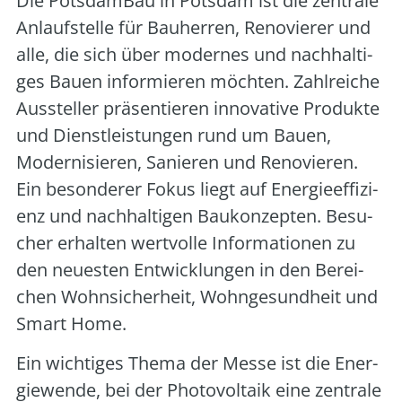
Die Pots­dam­Bau in Pots­dam ist die zen­tra­le
Anlauf­stel­le für Bau­her­ren, Reno­vie­rer und
alle, die sich über moder­nes und nach­hal­ti­
ges Bau­en infor­mie­ren möch­ten. Zahl­rei­che
Aus­stel­ler prä­sen­tie­ren inno­va­ti­ve Pro­duk­te
und Dienst­leis­tun­gen rund um Bau­en,
Moder­ni­sie­ren, Sanie­ren und Reno­vie­ren.
Ein beson­de­rer Fokus liegt auf Ener­gie­ef­fi­zi­
enz und nach­hal­ti­gen Bau­kon­zep­ten. Besu­
cher erhal­ten wert­vol­le Infor­ma­tio­nen zu
den neu­es­ten Ent­wick­lun­gen in den Berei­
chen Wohn­si­cher­heit, Wohn­ge­sund­heit und
Smart Home.
Ein wich­ti­ges The­ma der Mes­se ist die Ener­
gie­wen­de, bei der Pho­to­vol­ta­ik eine zen­tra­le