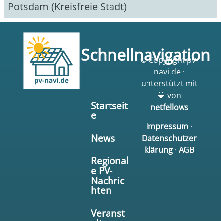
Potsdam (Kreisfreie Stadt)
Schnellnavigation
© Copyright pv-
navi.de ·
unterstützt mit
💛 von
Startseit
netfellows
e
Impressum
·
News
Datenschutzer
klärung
·
AGB
Regional
e PV-
Nachric
hten
Veranst