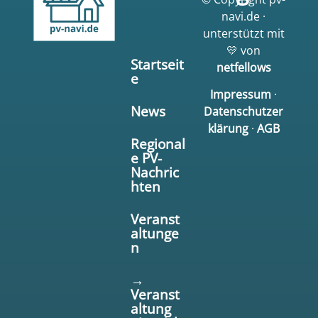
navi.de ·
unterstützt mit
💛 von
Startseit
netfellows
e
Impressum
·
News
Datenschutzer
klärung
·
AGB
Regional
e PV-
Nachric
hten
Veranst
altunge
n
→
Veranst
altung