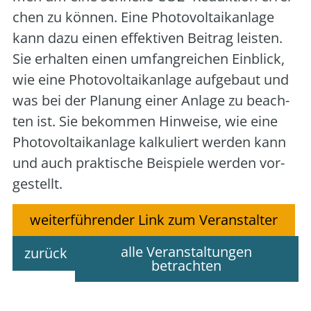
chen zu kön­nen. Eine Pho­to­vol­ta­ik­an­la­ge
kann dazu einen effek­ti­ven Bei­trag leis­ten.
Sie erhal­ten einen umfang­rei­chen Ein­blick,
wie eine Pho­to­vol­ta­ik­an­la­ge auf­ge­baut und
was bei der Pla­nung einer Anla­ge zu beach­
ten ist. Sie bekom­men Hin­wei­se, wie eine
Pho­to­vol­ta­ik­an­la­ge kal­ku­liert wer­den kann
und auch prak­ti­sche Bei­spie­le wer­den vor­
ge­stellt.
weiterführender Link zum Veranstalter
alle Veranstaltungen
zurück
betrachten