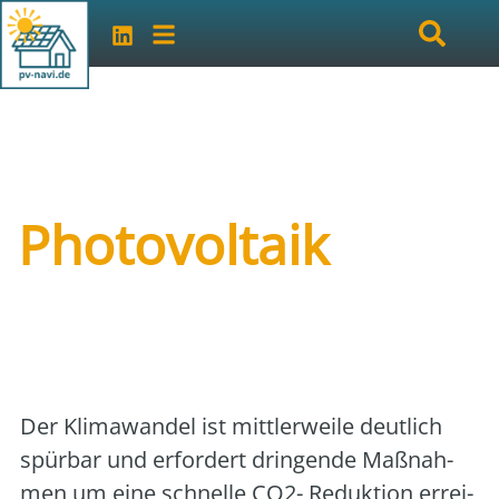
Photovoltaik
Art der Veranstaltung:
Vortrag/Seminar vor
Ort
Veranstalter:
vhs Unterland
Der Kli­ma­wan­del ist mitt­ler­wei­le deut­lich
spür­bar und erfor­dert drin­gen­de Maß­nah­
men um eine schnel­le CO2- Reduk­ti­on errei­