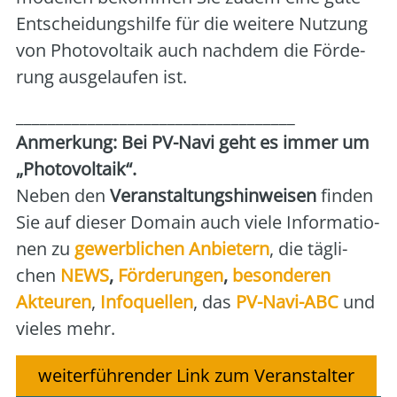
Ent­schei­dungs­hil­fe für die wei­te­re Nut­zung
von Pho­to­vol­ta­ik auch nach­dem die För­de­
rung aus­ge­lau­fen ist.
___________________________________
Anmer­kung: Bei PV-Navi geht es immer um
„Pho­to­vol­ta­ik“.
Neben den
Ver­an­stal­tungs­hin­wei­sen
fin­den
Sie auf die­ser Domain auch vie­le Infor­ma­tio­
nen zu
gewerb­li­chen Anbie­tern
, die täg­li­
chen
NEWS
,
För­de­run­gen
,
beson­de­ren
Akteu­ren
,
Info­quel­len
, das
PV-Navi-ABC
und
vie­les mehr.
weiterführender Link zum Veranstalter