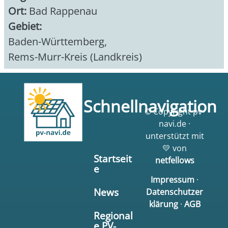
Ort:
Bad Rappenau
Gebiet:
Baden-Württemberg
,
Rems-Murr-Kreis (Landkreis)
Schnellnavigation
© Copyright pv-
navi.de ·
unterstützt mit
💛 von
Startseit
netfellows
e
Impressum
·
News
Datenschutzer
klärung
·
AGB
Regional
e PV-