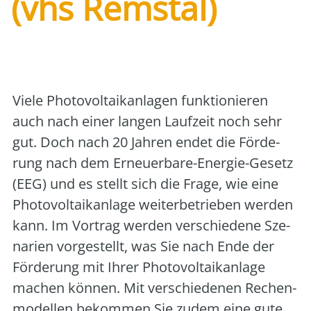
(vhs Remstal)
Art der Veranstaltung:
online
Veranstalter:
vhs Unteres Remstal
Vie­le Pho­to­vol­ta­ik­an­la­gen funk­tio­nie­ren
auch nach einer lan­gen Lauf­zeit noch sehr
gut. Doch nach 20 Jah­ren endet die För­de­
rung nach dem Erneu­er­ba­re-Ener­gie-Gesetz
(EEG) und es stellt sich die Fra­ge, wie eine
Pho­to­vol­ta­ik­an­la­ge wei­ter­be­trie­ben wer­den
kann. Im Vor­trag wer­den ver­schie­de­ne Sze­
na­ri­en vor­ge­stellt, was Sie nach Ende der
För­de­rung mit Ihrer Pho­to­vol­ta­ik­an­la­ge
machen kön­nen. Mit ver­schie­de­nen Rechen­
mo­del­len bekom­men Sie zudem eine gute