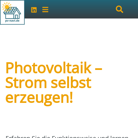
Photovoltaik –
Strom selbst
erzeugen!
Art der Veranstaltung:
online
Veranstalter:
vhs Traunreut