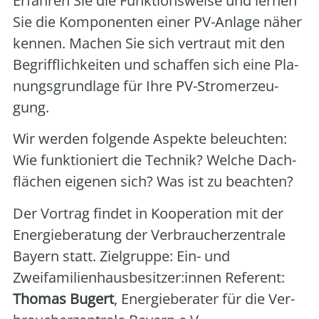
Erfah­ren Sie die Funk­ti­ons­wei­se und ler­nen
Sie die Kom­po­nen­ten einer PV-Anla­ge näher
ken­nen. Machen Sie sich ver­traut mit den
Begriff­lich­kei­ten und schaf­fen sich eine Pla­
nungs­grund­la­ge für Ihre PV-Strom­erzeu­
gung.
Wir wer­den fol­gen­de Aspek­te beleuch­ten:
Wie funk­tio­niert die Tech­nik? Wel­che Dach­
flä­chen eige­nen sich? Was ist zu beach­ten?
Der Vor­trag fin­det in Koope­ra­ti­on mit der
Ener­gie­be­ra­tung der Ver­brau­cher­zen­tra­le
Bay­ern statt. Ziel­grup­pe: Ein- und
Zweifamilienhausbesitzer:innen Refe­rent:
Tho­mas Bug­ert
, Ener­gie­be­ra­ter für die Ver­