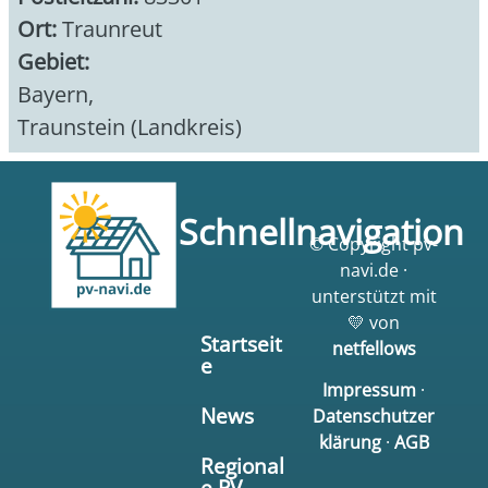
Ort:
Traunreut
Gebiet:
Bayern
,
Traunstein (Landkreis)
Schnellnavigation
© Copyright pv-
navi.de ·
unterstützt mit
💛 von
Startseit
netfellows
e
Impressum
·
News
Datenschutzer
klärung
·
AGB
Regional
e PV-