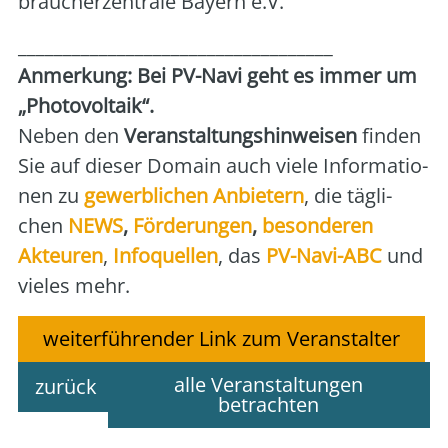
brau­cher­zen­tra­le Bay­ern e.V.
___________________________________
Anmer­kung: Bei PV-Navi geht es immer um
„Pho­to­vol­ta­ik“.
Neben den
Ver­an­stal­tungs­hin­wei­sen
fin­den
Sie auf die­ser Domain auch vie­le Infor­ma­tio­
nen zu
gewerb­li­chen Anbie­tern
, die täg­li­
chen
NEWS
,
För­de­run­gen
,
beson­de­ren
Akteu­ren
,
Info­quel­len
, das
PV-Navi-ABC
und
vie­les mehr.
weiterführender Link zum Veranstalter
alle Veranstaltungen
zurück
betrachten