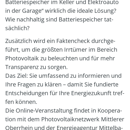
Bat­te­rie­spei­cher im Kel­ler und Elek­tro­au­to
in der Gara­ge“ wirk­lich die idea­le Lösung?
Wie nach­hal­tig sind Bat­te­rie­spei­cher tat­
säch­lich?
Zusätz­lich wird ein Fak­ten­check durch­ge­
führt, um die größ­ten Irr­tü­mer im Bereich
Pho­to­vol­ta­ik zu beleuch­ten und für mehr
Trans­pa­renz zu sor­gen.
Das Ziel: Sie umfas­send zu infor­mie­ren und
Ihre Fra­gen zu klä­ren – damit Sie fun­dier­te
Ent­schei­dun­gen für Ihre Ener­gie­zu­kunft tref­
fen kön­nen.
Die Online-Ver­an­stal­tung fin­det in Koope­ra­
ti­on mit dem Pho­to­vol­ta­ik­netz­werk Mitt­le­rer
Ober­rhein und der Ener­gie­agen­tur Mit­tel­ba­