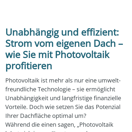
Art der Veranstaltung:
online
Veranstalter:
vhs Rastatt
Unabhängig und effizient:
Strom vom eigenen Dach –
wie Sie mit Photovoltaik
profitieren
Pho­to­vol­ta­ik ist mehr als nur eine umwelt­
freund­li­che Tech­no­lo­gie – sie ermög­licht
Unab­hän­gig­keit und lang­fris­ti­ge finan­zi­el­le
Vor­tei­le. Doch wie set­zen Sie das Poten­zi­al
Ihrer Dach­flä­che opti­mal um?
Wäh­rend die einen sagen, „Pho­to­vol­ta­ik