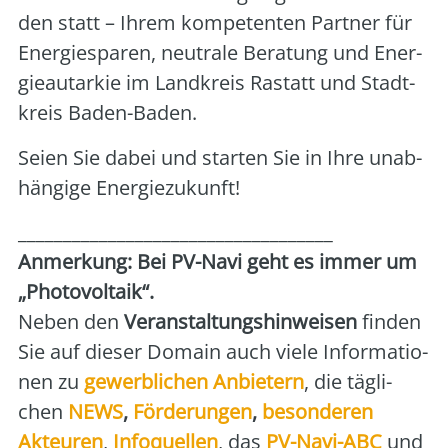
den statt – Ihrem kom­pe­ten­ten Part­ner für
Ener­gie­spa­ren, neu­tra­le Bera­tung und Ener­
gie­aut­ar­kie im Land­kreis Ras­tatt und Stadt­
kreis Baden-Baden.
Sei­en Sie dabei und star­ten Sie in Ihre unab­
hän­gi­ge Ener­gie­zu­kunft!
___________________________________
Anmer­kung: Bei PV-Navi geht es immer um
„Pho­to­vol­ta­ik“.
Neben den
Ver­an­stal­tungs­hin­wei­sen
fin­den
Sie auf die­ser Domain auch vie­le Infor­ma­tio­
nen zu
gewerb­li­chen Anbie­tern
, die täg­li­
chen
NEWS
,
För­de­run­gen
,
beson­de­ren
Akteu­ren
,
Info­quel­len
, das
PV-Navi-ABC
und