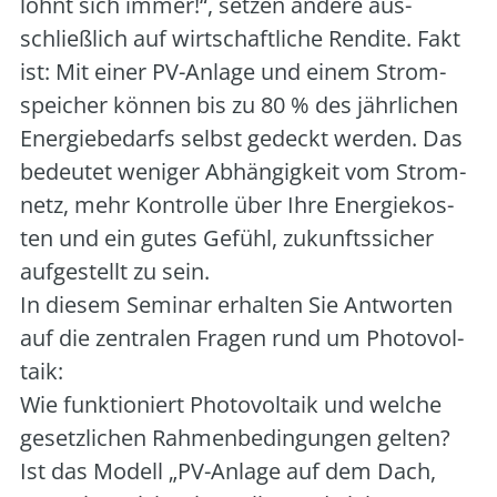
lohnt sich immer!“, set­zen ande­re aus­
schließ­lich auf wirt­schaft­li­che Ren­di­te. Fakt
ist: Mit einer PV-Anla­ge und einem Strom­
spei­cher kön­nen bis zu 80 % des jähr­li­chen
Ener­gie­be­darfs selbst gedeckt wer­den. Das
bedeu­tet weni­ger Abhän­gig­keit vom Strom­
netz, mehr Kon­trol­le über Ihre Ener­gie­kos­
ten und ein gutes Gefühl, zukunfts­si­cher
auf­ge­stellt zu sein.
In die­sem Semi­nar erhal­ten Sie Ant­wor­ten
auf die zen­tra­len Fra­gen rund um Pho­to­vol­
ta­ik:
Wie funk­tio­niert Pho­to­vol­ta­ik und wel­che
gesetz­li­chen Rah­men­be­din­gun­gen gel­ten?
Ist das Modell „PV-Anla­ge auf dem Dach,