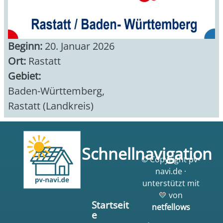
Beginn:
20. Januar 2026
Ort:
Rastatt
Gebiet:
Baden-Württemberg
,
Rastatt (Landkreis)
Schnellnavigation
© Copyright pv-
navi.de ·
unterstützt mit
💛 von
Startseit
netfellows
e