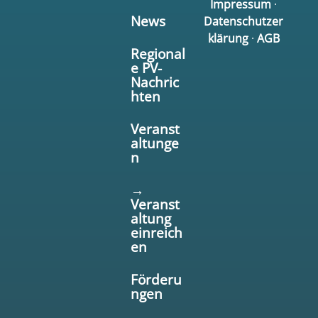
Impressum
·
News
Datenschutzer
klärung
·
AGB
Regional
e PV-
Nachric
hten
Veranst
altunge
n
→
Veranst
altung
einreich
en
Förderu
ngen