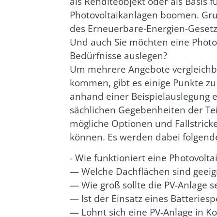
als Ren­di­te­ob­jekt oder als Basis
Pho­to­vol­ta­ik­an­la­gen boo­men. G
des Erneu­er­ba­re-Ener­gien-Gesetz
Und auch Sie möch­ten eine Pho­to­vo
Bedürf­nis­se aus­le­gen?
Um meh­re­re Ange­bo­te ver­gleich
kom­men, gibt es eini­ge Punk­te zu
anhand einer Bei­spiel­aus­le­gung
säch­li­chen Gege­ben­hei­ten der Te
mög­li­che Optio­nen und Fall­stri­ck
kön­nen. Es wer­den dabei fol­gen­d
- Wie funk­tio­niert eine Pho­to­vol­ta
— Wel­che Dach­flä­chen sind geeig
— Wie groß soll­te die PV-Anla­ge s
— Ist der Ein­satz eines Bat­te­rie­sp
— Lohnt sich eine PV-Anla­ge in Ko