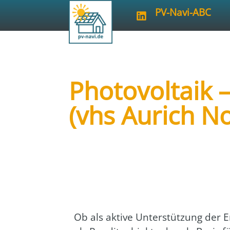
PV-Navi-ABC
Photovoltaik 
(vhs Aurich N
Art der Veranstaltung:
Vortrag/Sem
Veranstalter:
vhs Aurich Norden
Ob als akti­ve Unter­stüt­zung der E