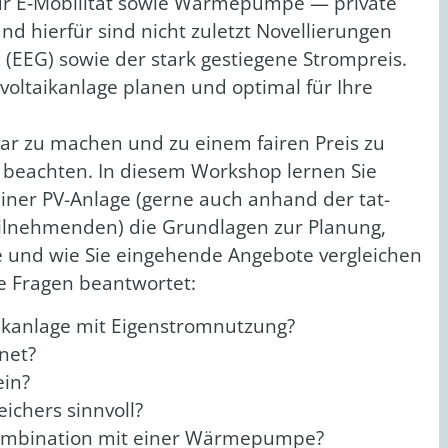
 für E‑Mobilität sowie Wär­me­pum­pe — pri­va­te
rund hier­für sind nicht zuletzt Novel­lie­run­gen
 (EEG) sowie der stark gestie­ge­ne Strom­preis.
l­ta­ik­an­la­ge pla­nen und opti­mal für Ihre
­bar zu machen und zu einem fai­ren Preis zu
 beach­ten. In die­sem Work­shop ler­nen Sie
 einer PV-Anla­ge (ger­ne auch anhand der tat­
il­neh­men­den) die Grund­la­gen zur Pla­nung,
e und wie Sie ein­ge­hen­de Ange­bo­te ver­glei­chen
e Fra­gen beant­wor­tet:
­ik­an­la­ge mit Eigen­strom­nut­zung?
­net?
ein?
ei­chers sinn­voll?
m­bi­na­ti­on mit einer Wär­me­pum­pe?