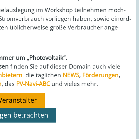
piel­aus­le­gung im Work­shop teil­neh­men möch­
en Strom­ver­brauch vor­lie­gen haben, sowie ein­ord­
en übli­cher­wei­se gro­ße Ver­brau­cher ange­
er um „Pho­to­vol­ta­ik“.
i­sen
fin­den Sie auf die­ser Domain auch vie­le
nbie­tern
, die täg­li­chen
NEWS
,
För­de­run­gen
,
n
, das
PV-Navi-ABC
und vie­les mehr.
Veranstalter
ngen betrachten