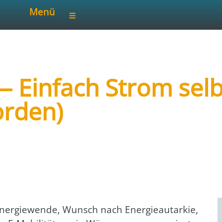
Menü
— Einfach Strom sel
orden)
inar vor Ort
ner­gie­wen­de, Wunsch nach Ener­gie­aut­ar­kie,