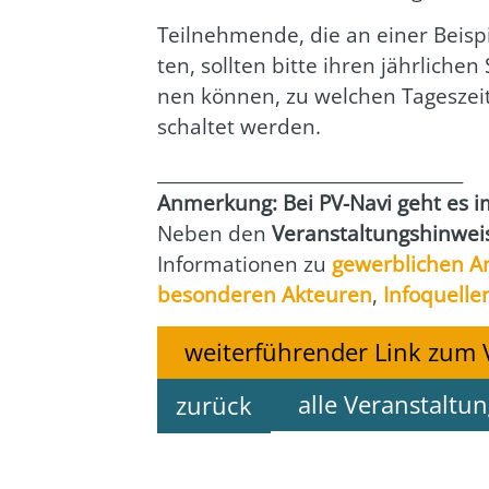
Teil­neh­men­de, die an einer Bei­s
ten, soll­ten bit­te ihren jähr­li­ch
nen kön­nen, zu wel­chen Tages­zei­t
schal­tet wer­den.
___________________________________
Anmer­kung: Bei PV-Navi geht es imm
Neben den
Ver­an­stal­tungs­hin­we
Infor­ma­tio­nen zu
gewerb­li­chen A
beson­de­ren Akteu­ren
,
Info­quel­le
weiterführender Link zum 
alle Veranstaltu
zurück