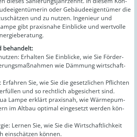
nen die­ses Sanie­rungs­jahr­zehnt. In die­sem Kon­
u­de­ei­gen­tü­me­rin oder Gebäu­de­ei­gen­tü­mer die
­zu­schät­zen und zu nut­zen. Inge­nieur und
m­pe gibt pra­xis­na­he Ein­bli­cke und wert­vol­le
er­gie­be­ra­tung.
d behan­delt:
nut­zen: Erhal­ten Sie Ein­bli­cke, wie Sie För­der­
anie­rungs­maß­nah­men wie Däm­mung wirt­schaft­
: Erfah­ren Sie, wie Sie die gesetz­li­chen Pflich­ten
rfül­len und so recht­lich abge­si­chert sind.
ua Lam­pe erklärt pra­xis­nah, wie Wär­me­pum­
pern im Alt­bau opti­mal ein­ge­setzt wer­den kön­
­gie: Ler­nen Sie, wie Sie die Wirt­schaft­lich­keit
isch ein­schät­zen kön­nen.