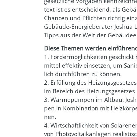
gesetz­li­che Vor­ga­ben kenn­zeich­
text ist es ent­schei­dend, als Gebä
Chan­cen und Pflich­ten rich­tig ein
Gebäu­de-Ener­gie­be­ra­ter Joshua La
Tipps aus der Welt der Gebäu­de­en­
Die­se The­men wer­den ein­füh­ren
1. För­der­mög­lich­kei­ten geschickt 
mit­tel effek­tiv ein­set­zen, um S
lich durch­füh­ren zu kön­nen.
2. Erfül­lung des Hei­zungs­ge­set­zes
im Bereich des Hei­zungs­ge­set­zes e
3. Wär­me­pum­pen im Alt­bau: Josh
pen in Kom­bi­na­ti­on mit Heiz­kör­
nen.
4. Wirt­schaft­lich­keit von Solar­ener
von Pho­to­vol­ta­ik­an­la­gen rea­lis­t