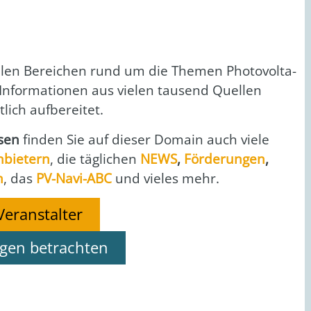
len Berei­chen rund um die The­men Pho­to­vol­ta­
nfor­ma­tio­nen aus vie­len tau­send Quel­len
ich auf­be­rei­tet.
i­sen
fin­den Sie auf die­ser Domain auch vie­le
nbie­tern
, die täg­li­chen
NEWS
,
För­de­run­gen
,
n
, das
PV-Navi-ABC
und vie­les mehr.
Veranstalter
ngen betrachten