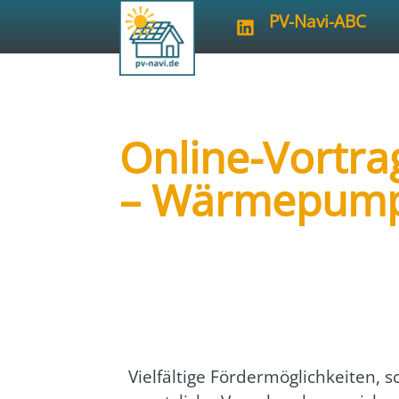
PV-Navi-ABC
Online-Vortra
– Wärmepump
Art der Veranstaltung:
online
Veranstalter:
LEA Energieagentur K
Viel­fäl­ti­ge För­der­mög­lich­kei­ten