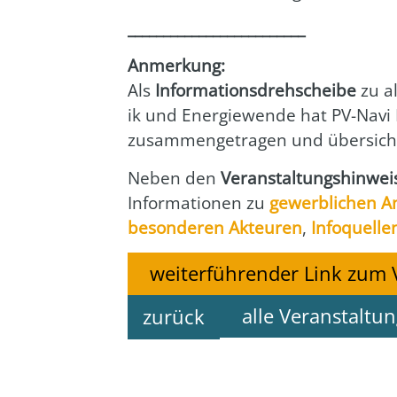
_________________________
Anmer­kung:
Als
Infor­ma­ti­ons­dreh­schei­be
zu al
ik und Ener­gie­wen­de hat PV-Navi I
zusam­men­ge­tra­gen und über­sicht­l
Neben den
Ver­an­stal­tungs­hin­we
Infor­ma­tio­nen zu
gewerb­li­chen A
beson­de­ren Akteu­ren
,
Info­quel­le
weiterführender Link zum 
alle Veranstaltu
zurück