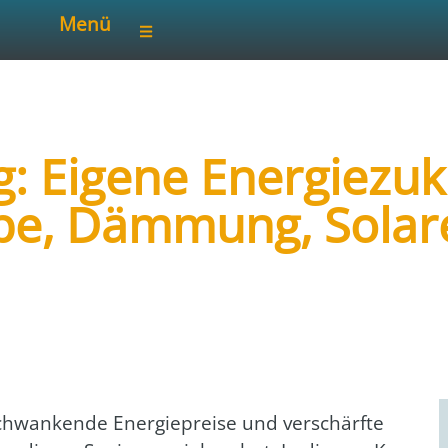
Menü
g: Eigene Energiezuk
e, Dämmung, Solar
reis Ludwigsburg
, schwan­ken­de Ener­gie­prei­se und ver­schärf­te