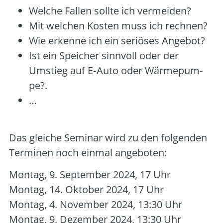
Wel­che Fal­len soll­te ich ver­mei­den?
Mit wel­chen Kos­ten muss ich rech­nen?
Wie erken­ne ich ein seriö­ses Ange­bot?
Ist ein Spei­cher sinn­voll oder der
Umstieg auf E‑Auto oder Wär­me­pum­
pe?.
…
Das glei­che Semi­nar wird zu den fol­gen­den
Ter­mi­nen noch ein­mal ange­bo­ten:
Mon­tag, 9. Sep­tem­ber 2024, 17 Uhr
Mon­tag, 14. Okto­ber 2024, 17 Uhr
Mon­tag, 4. Novem­ber 2024, 13:30 Uhr
Mon­tag, 9. Dezem­ber 2024, 13:30 Uhr