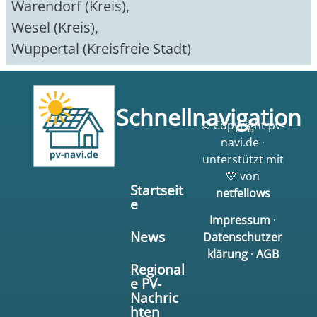
Warendorf (Kreis)
,
Wesel (Kreis)
,
Wuppertal (Kreisfreie Stadt)
Schnellnavigation
© Copyright pv-
navi.de ·
unterstützt mit
💛 von
Startseit
netfellows
e
Impressum
·
News
Datenschutzer
klärung
·
AGB
Regional
e PV-
Nachric
hten