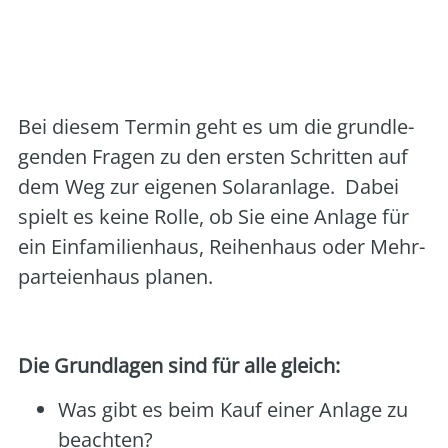
Art der Veranstaltung:
online
Veranstalter:
Solarenergie-Förderverein
Deutschland e.V.
Bei die­sem Ter­min geht es um die grund­le­
gen­den Fra­gen zu den ers­ten Schrit­ten auf
dem Weg zur eige­nen Solar­an­la­ge. Dabei
spielt es kei­ne Rol­le, ob Sie eine Anla­ge für
ein Ein­fa­mi­li­en­haus, Rei­hen­haus oder Mehr­
par­tei­en­haus pla­nen.
Die Grund­la­gen sind für alle gleich:
Was gibt es beim Kauf einer Anla­ge zu
beach­ten?