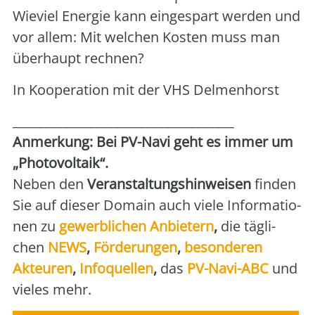
Wie­viel Ener­gie kann ein­ge­spart wer­den und
vor allem: Mit wel­chen Kos­ten muss man
über­haupt rech­nen?
In Koope­ra­ti­on mit der VHS Del­men­horst
___________________________________
Anmer­kung: Bei PV-Navi geht es immer um
„Pho­to­vol­ta­ik“.
Neben den
Ver­an­stal­tungs­hin­wei­sen
fin­den
Sie auf die­ser Domain auch vie­le Infor­ma­tio­
nen zu
gewerb­li­chen Anbie­tern
,
die täg­li­
chen
NEWS
,
För­de­run­gen
,
beson­de­ren
Akteu­ren
,
Info­quel­len
,
das
PV-Navi-ABC
und
vie­les mehr.