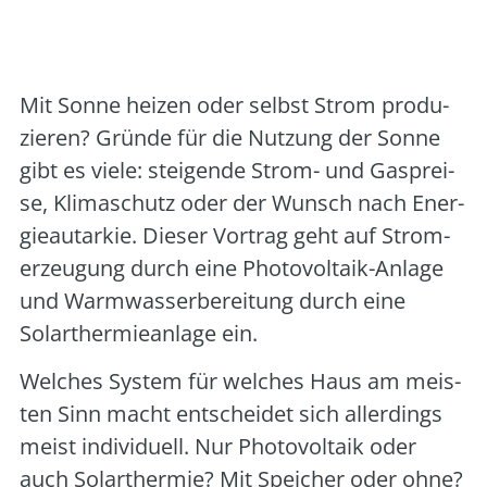
Art der Veranstaltung:
online
Veranstalter:
Verbraucherzentrale Bremen
Mit Son­ne hei­zen oder selbst Strom pro­du­
zie­ren? Grün­de für die Nut­zung der Son­ne
gibt es vie­le: stei­gen­de Strom- und Gas­prei­
se, Kli­ma­schutz oder der Wunsch nach Ener­
gie­aut­ar­kie. Die­ser Vor­trag geht auf Strom­
erzeu­gung durch eine Pho­to­vol­ta­ik-Anla­ge
und Warm­was­ser­be­rei­tung durch eine
Solar­ther­mie­an­la­ge ein.
Wel­ches Sys­tem für wel­ches Haus am meis­
ten Sinn macht ent­schei­det sich aller­dings
meist indi­vi­du­ell. Nur Pho­to­vol­ta­ik oder
auch Solar­ther­mie? Mit Spei­cher oder ohne?