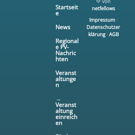
💛 von
Startseit
netfellows
e
Impressum
·
News
Datenschutzer
klärung
·
AGB
Regional
e PV-
Nachric
hten
Veranst
altunge
n
→
Veranst
altung
einreich
en