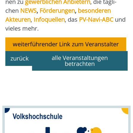
nen zu
gewerb­li­chen Anbie­tern
, die täg­li­
chen
NEWS
,
För­de­run­gen
,
beson­de­ren
Akteu­ren
,
Info­quel­len
, das
PV-Navi-ABC
und
vie­les mehr.
weiterführender Link zum Veranstalter
alle Veranstaltungen
zurück
betrachten