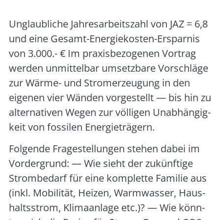
Unglaub­li­che Jah­res­ar­beits­zahl von JAZ = 6,8
und eine Gesamt-Ener­gie­kos­ten-Erspar­nis
von 3.000.- € Im pra­xis­be­zo­ge­nen Vor­trag
wer­den unmit­tel­bar umsetz­ba­re Vor­schlä­ge
zur Wär­me- und Strom­erzeu­gung in den
eige­nen vier Wän­den vor­ge­stellt — bis hin zu
alter­na­ti­ven Wegen zur völ­li­gen Unab­hän­gig­
keit von fos­si­len Ener­gie­trä­gern.
Fol­gen­de Fra­ge­stel­lun­gen ste­hen dabei im
Vor­der­grund: — Wie sieht der zukünf­ti­ge
Strom­be­darf für eine kom­plet­te Fami­lie aus
(inkl. Mobi­li­tät, Hei­zen, Warm­was­ser, Haus­
halts­strom, Kli­ma­an­la­ge etc.)? — Wie könn­