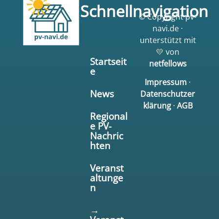
Schnellnavigation
© Copyright pv-
navi.de ·
unterstützt mit
💛 von
Startseit
netfellows
e
Impressum
·
News
Datenschutzer
klärung
·
AGB
Regional
e PV-
Nachric
hten
Veranst
altunge
n
→