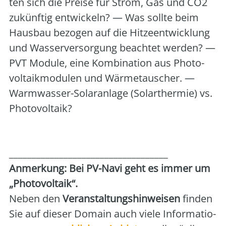
ten sich die Prei­se für Strom, Gas und CO2
zukünf­tig ent­wi­ckeln? — Was soll­te beim
Haus­bau bezo­gen auf die Hit­ze­ent­wick­lung
und Was­ser­ver­sor­gung beach­tet wer­den? —
PVT Modu­le, eine Kom­bi­na­ti­on aus Pho­to­
vol­ta­ik­mo­du­len und Wär­me­tau­scher. —
Warm­was­ser-Solar­an­la­ge (Solar­ther­mie) vs.
Pho­to­vol­ta­ik?
___________________________________
Anmer­kung: Bei PV-Navi geht es immer um
„Pho­to­vol­ta­ik“.
Neben den
Ver­an­stal­tungs­hin­wei­sen
fin­den
Sie auf die­ser Domain auch vie­le Infor­ma­tio­