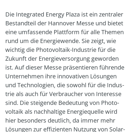
Die Inte­gra­ted Ener­gy Pla­za ist ein zen­tra­ler
Bestand­teil der Han­no­ver Mes­se und bie­tet
eine umfas­sen­de Platt­form für alle The­men
rund um die Ener­gie­wen­de. Sie zeigt, wie
wich­tig die Pho­to­vol­ta­ik-Indus­trie für die
Zukunft der Ener­gie­ver­sor­gung gewor­den
ist. Auf die­ser Mes­se prä­sen­tie­ren füh­ren­de
Unter­neh­men ihre inno­va­ti­ven Lösun­gen
und Tech­no­lo­gien, die sowohl für die Indus­
trie als auch für Ver­brau­cher von Inter­es­se
sind. Die stei­gen­de Bedeu­tung von Pho­to­
vol­ta­ik als nach­hal­ti­ge Ener­gie­quel­le wird
hier beson­ders deut­lich, da immer mehr
Lösun­gen zur effi­zi­en­ten Nut­zung von Solar­