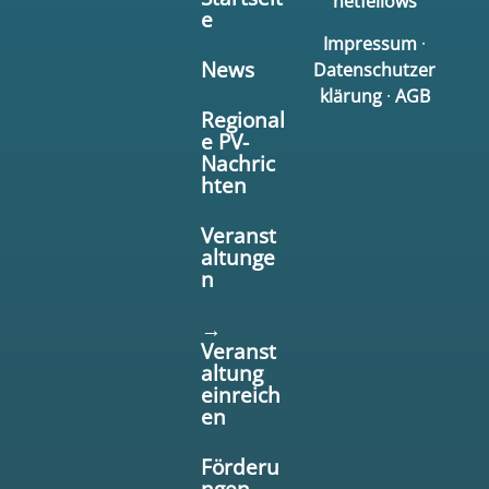
netfellows
e
Impressum
·
News
Datenschutzer
klärung
·
AGB
Regional
e PV-
Nachric
hten
Veranst
altunge
n
→
Veranst
altung
einreich
en
Förderu
ngen