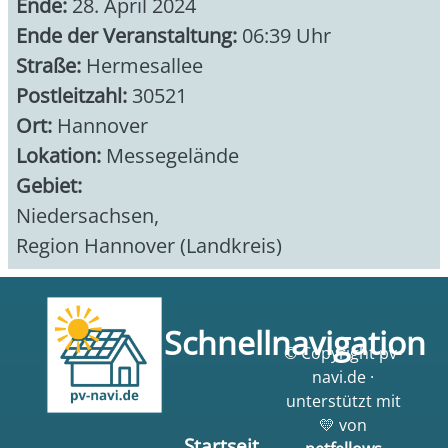
Ende:
28. April 2024
Ende der Veranstaltung:
06:39 Uhr
Straße:
Hermesallee
Postleitzahl:
30521
Ort:
Hannover
Lokation:
Messegelände
Gebiet:
Niedersachsen
,
Region Hannover (Landkreis)
Schnellnavigation
© Copyright pv-
navi.de ·
unterstützt mit
💛 von
Startseit