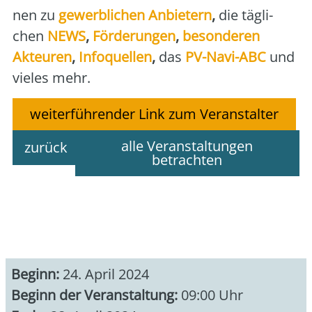
nen zu
gewerb­li­chen Anbie­tern
,
die täg­li­
chen
NEWS
,
För­de­run­gen
,
beson­de­ren
Akteu­ren
,
Info­quel­len
,
das
PV-Navi-ABC
und
vie­les mehr.
weiterführender Link zum Veranstalter
alle Veranstaltungen
zurück
betrachten
Beginn:
24. April 2024
Beginn der Veranstaltung:
09:00 Uhr