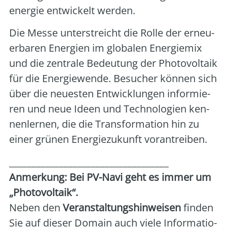
ener­gie ent­wi­ckelt wer­den.
Die Mes­se unter­streicht die Rol­le der erneu­
er­ba­ren Ener­gien im glo­ba­len Ener­gie­mix
und die zen­tra­le Bedeu­tung der Pho­to­vol­ta­ik
für die Ener­gie­wen­de. Besu­cher kön­nen sich
über die neu­es­ten Ent­wick­lun­gen infor­mie­
ren und neue Ideen und Tech­no­lo­gien ken­
nen­ler­nen, die die Trans­for­ma­ti­on hin zu
einer grü­nen Ener­gie­zu­kunft vor­an­trei­ben.
___________________________________
Anmer­kung: Bei PV-Navi geht es immer um
„Pho­to­vol­ta­ik“.
Neben den
Ver­an­stal­tungs­hin­wei­sen
fin­den
Sie auf die­ser Domain auch vie­le Infor­ma­tio­