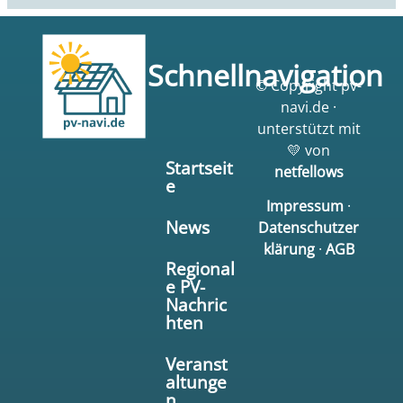
Schnellnavigation
© Copyright pv-
navi.de ·
unterstützt mit
💛 von
Startseit
netfellows
e
Impressum
·
News
Datenschutzer
klärung
·
AGB
Regional
e PV-
Nachric
hten
Veranst
altunge
n