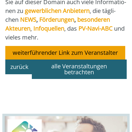
Sie auf die­ser Domain auch vie­le Infor­ma­tio­
nen zu
gewerb­li­chen Anbie­tern
, die täg­li­
chen
NEWS
,
För­de­run­gen
,
beson­de­ren
Akteu­ren
,
Info­quel­len
, das
PV-Navi-ABC
und
vie­les mehr.
weiterführender Link zum Veranstalter
alle Veranstaltungen
zurück
betrachten