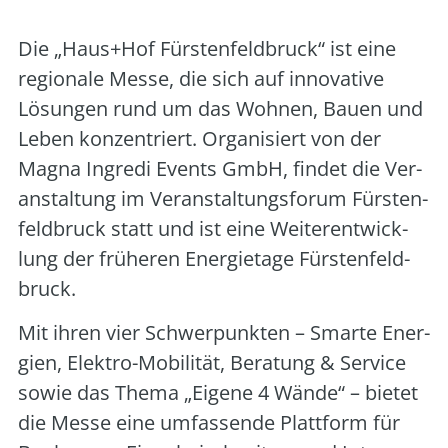
Die „Haus+Hof Fürs­ten­feld­bruck“ ist eine
regio­na­le Mes­se, die sich auf inno­va­ti­ve
Lösun­gen rund um das Woh­nen, Bau­en und
Leben kon­zen­triert. Orga­ni­siert von der
Magna Ingre­di Events GmbH, fin­det die Ver­
an­stal­tung im Ver­an­stal­tungs­fo­rum Fürs­ten­
feld­bruck statt und ist eine Wei­ter­ent­wick­
lung der frü­he­ren Ener­gie­ta­ge Fürs­ten­feld­
bruck.
Mit ihren vier Schwer­punk­ten – Smar­te Ener­
gien, Elek­tro-Mobi­li­tät, Bera­tung & Ser­vice
sowie das The­ma „Eige­ne 4 Wän­de“ – bie­tet
die Mes­se eine umfas­sen­de Platt­form für