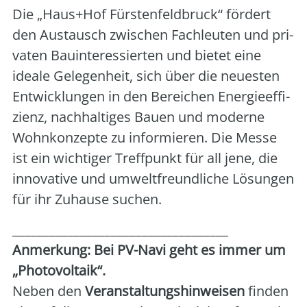
Die „Haus+Hof Fürs­ten­feld­bruck“ för­dert
den Aus­tausch zwi­schen Fach­leu­ten und pri­
va­ten Bau­in­ter­es­sier­ten und bie­tet eine
idea­le Gele­gen­heit, sich über die neu­es­ten
Ent­wick­lun­gen in den Berei­chen Ener­gie­ef­fi­
zi­enz, nach­hal­ti­ges Bau­en und moder­ne
Wohn­kon­zep­te zu infor­mie­ren. Die Mes­se
ist ein wich­ti­ger Treff­punkt für all jene, die
inno­va­ti­ve und umwelt­freund­li­che Lösun­gen
für ihr Zuhau­se suchen.
___________________________________
Anmer­kung: Bei PV-Navi geht es immer um
„Pho­to­vol­ta­ik“.
Neben den
Ver­an­stal­tungs­hin­wei­sen
fin­den