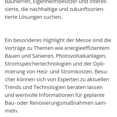
Bau­her­ren, Eigen­heim­be­sit­zer und Inter­es­
sier­te, die nach­hal­ti­ge und zukunfts­ori­en­
tier­te Lösun­gen suchen.
Ein beson­de­res High­light der Mes­se sind die
Vor­trä­ge zu The­men wie ener­gie­ef­fi­zi­en­tem
Bau­en und Sanie­ren, Pho­to­vol­ta­ik­an­la­gen,
Strom­spei­cher­tech­no­lo­gien und der Opti­
mie­rung von Heiz- und Strom­kos­ten. Besu­
cher kön­nen sich von Exper­ten zu aktu­el­len
Trends und Tech­no­lo­gien bera­ten las­sen
und wert­vol­le Infor­ma­tio­nen für geplan­te
Bau- oder Reno­vie­rungs­maß­nah­men sam­
meln.